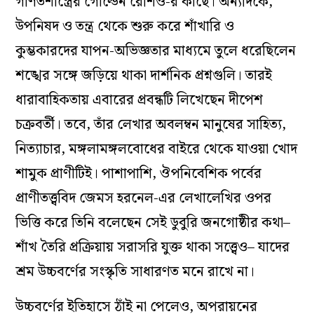
গণিতশাস্ত্রের গোল্ডেন রেশিও-র কাছে। অন্যদিকে,
উপনিষদ ও তন্ত্র থেকে শুরু করে শাঁখারি ও
কুম্ভকারদের যাপন-অভিজ্ঞতার মাধ্যমে তুলে ধরেছিলেন
শঙ্খের সঙ্গে জড়িয়ে থাকা দার্শনিক প্রশ্নগুলি। তারই
ধারাবাহিকতায় এবারের প্রবন্ধটি লিখেছেন দীপেশ
চক্রবর্তী। তবে, তাঁর লেখার অবলম্বন মানুষের সাহিত্য,
নিত্যাচার, মঙ্গলামঙ্গলবোধের বাইরে থেকে যাওয়া খোদ
শামুক প্রাণীটিই। পাশাপাশি, ঔপনিবেশিক পর্বের
প্রাণীতত্ত্ববিদ জেমস হরনেল-এর লেখালেখির ওপর
ভিত্তি করে তিনি বলেছেন সেই ডুবুরি জনগোষ্ঠীর কথা–
শাঁখ তৈরি প্রক্রিয়ায় সরাসরি যুক্ত থাকা সত্ত্বেও– যাদের
শ্রম উচ্চবর্ণের সংস্কৃতি সাধারণত মনে রাখে না।
উচ্চবর্ণের ইতিহাসে ঠাঁই না পেলেও, অপরায়নের