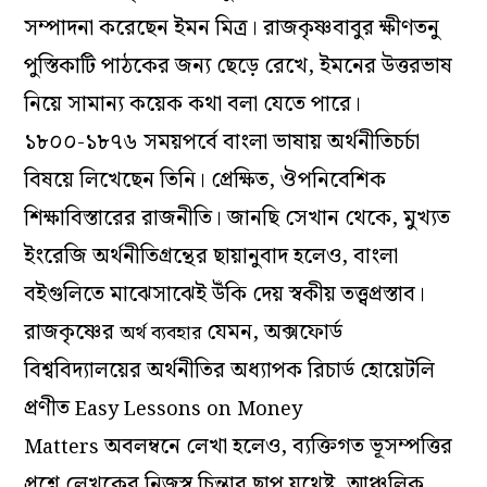
সম্পাদনা করেছেন ইমন মিত্র। রাজকৃষ্ণবাবুর ক্ষীণতনু
পুস্তিকাটি পাঠকের জন্য ছেড়ে রেখে, ইমনের উত্তরভাষ
নিয়ে সামান্য কয়েক কথা বলা যেতে পারে।
১৮০০-১৮৭৬ সময়পর্বে বাংলা ভাষায় অর্থনীতিচর্চা
বিষয়ে লিখেছেন তিনি। প্রেক্ষিত, ঔপনিবেশিক
শিক্ষাবিস্তারের রাজনীতি। জানছি সেখান থেকে, মুখ্যত
ইংরেজি অর্থনীতিগ্রন্থের ছায়ানুবাদ হলেও, বাংলা
বইগুলিতে মাঝেসাঝেই উঁকি দেয় স্বকীয় তত্ত্বপ্রস্তাব।
রাজকৃষ্ণের
যেমন, অক্সফোর্ড
অর্থ ব্যবহার
বিশ্ববিদ্যালয়ের অর্থনীতির অধ্যাপক রিচার্ড হোয়েটলি
প্রণীত
Easy Lessons on Money
অবলম্বনে লেখা হলেও, ব্যক্তিগত ভূসম্পত্তির
Matters
প্রশ্নে লেখকের নিজস্ব চিন্তার ছাপ যথেষ্ট, আঞ্চলিক