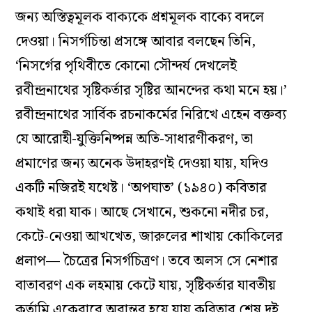
জন্য অস্তিত্বমূলক বাক্যকে প্রশ্নমূলক বাক্যে বদলে
দেওয়া। নিসর্গচিন্তা প্রসঙ্গে আবার বলছেন তিনি,
‘নিসর্গের পৃথিবীতে কোনো সৌন্দর্য দেখলেই
রবীন্দ্রনাথের সৃষ্টিকর্তার সৃষ্টির আনন্দের কথা মনে হয়।’
রবীন্দ্রনাথের সার্বিক রচনাকর্মের নিরিখে এহেন বক্তব্য
যে আরোহী-যুক্তিনিষ্পন্ন অতি-সাধারণীকরণ, তা
প্রমাণের জন্য অনেক উদাহরণই দেওয়া যায়, যদিও
একটি নজিরই যথেষ্ট। ‘অপঘাত’ (১৯৪০) কবিতার
কথাই ধরা যাক। আছে সেখানে, শুকনো নদীর চর,
কেটে-নেওয়া আখখেত, জারুলের শাখায় কোকিলের
প্রলাপ— চৈত্রের নিসর্গচিত্রণ। তবে অলস সে নেশার
বাতাবরণ এক লহমায় কেটে যায়, সৃষ্টিকর্তার যাবতীয়
কর্তামি একেবারে অবান্তর হয়ে যায় কবিতার শেষ দুই