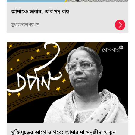
আমাকে ভাবায়, তারাপদ রায়
সুধাংশুশেখর দে
মুক্তিযুদ্ধের আগে ও পরে: আমার মা সন্‌জীদা খাতুন