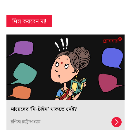
মিস করবেন না!
মায়েদের ‘মি-টাইম’ থাকতে নেই?
রণিতা চট্টোপাধ্যায়