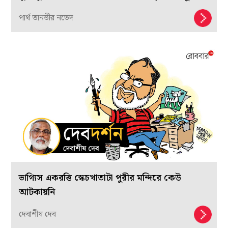
পার্থ তানভীর নভেদ
ভাগ্যিস একরত্তি স্কেচখাতাটা পুরীর মন্দিরে কেউ
আটকায়নি
দেবাশীষ দেব