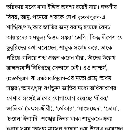
তরিকার মধ্যে নানা ইঙ্গিত অবশ্য রয়েই যায়। লক্ষণীয়
বিষয়, আনু. পনেরো শতকে লেখা
-এ
বৃহদ্ধর্মপুরাণ
শাঙ্খিক/শঙ্খকার জাতির জন্য বরাদ্দ হয়েছে বৈদ্য/
কায়স্থদের সমতুল্য ‘উত্তম সঙ্কর’ শ্রেণি। কিন্তু দীপেশ যে
ডুবুরিদের কথা বলেছেন, শামুক সংগ্রহ করে, তাকে
পচিয়ে-গলিয়ে শঙ্খ প্রস্তুত করেন যাঁরা, তাঁদের উল্লেখ
ব্রাহ্মণ্যবাদী বিধিগ্রন্থে সেভাবে নেই। এও আশ্চর্য,
বা
-এর মতো গ্রন্থে ‘অধম
বৃহদ্ধর্মপুরাণ
ব্রহ্মবৈবর্তপুরাণ
সঙ্কর’/‘অসৎশূদ্র’ বর্গভুক্ত জাতির মধ্যে অধিকাংশের
পেশার সঙ্গেই ঘ্রাণের যোগাযোগ রয়েছে: ‘ধীবর/
জালিক’ (মৎস্যজীবী), ‘চর্মকার’, ‘মাংসচ্ছেদ’, ‘ডোম’,
‘চণ্ডাল’ ইত্যাদি। শঙ্খের ভিতর থাকা শামুককে হত্যা
করার সময় ‘অসহ্য মাংসল গন্ধের’ কথা উল্লেখ করেছেন