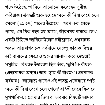
গড়ে উঠেছে, তা নিয়ে আলোচনা করেছেন সুদীপ্ত
কবিরাজ। প্রবন্ধটি শুরু হয়েছে ‘মনে কী দ্বিধা রেখে চলে
গেলে’ (১৯৩৭) গানের উল্লেখে। স্মরণ করা যেতে
পারে, এর ঠিক বছর ছয় আগে, জীবনময় রায়কে লেখা
একটি চিঠিতে জানিয়েছিলেন রবীন্দ্রনাথ, প্রশ্নবাচক
অব্যয় আর প্রশ্নবাচক সর্বনামে যেহেতু ফারাক বিস্তর,
তাই বানানের ক্ষেত্রেও ওদের আলাদা করে দেওয়াই
সমুচিত। বিখ্যাত উদাহরণ ছিল তাঁর, ‘তুমি কি রাঁধছ?’
(প্রশ্নবোধক অব্যয়) আর ‘তুমি কী রাঁধছ?’ (প্রশ্নবাচক
সর্বনাম)। আলোচ্য গানেও এই স্বাতন্ত্র একেবারে স্পষ্ট।
‘মনে কী দ্বিধা রেখে চলে গেলে’ বা ‘কী ভেবে ফিরালে
মুখখানি’-তে তোমার দ্বিধা বা ভাবনার বিষয়টি আমার