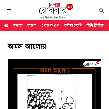
সকাল
কলাম
গোলগপ্‌পো
রবীন্দ্র সরণি
মিনি সিরিজ
অমল আলোয়