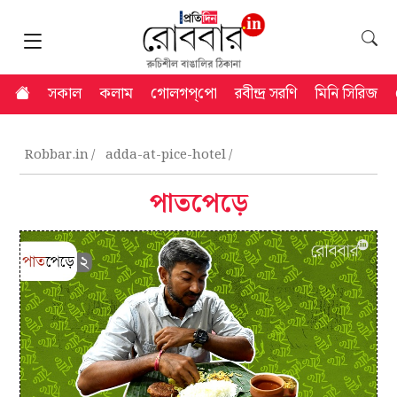
সকাল
কলাম
গোলগপ্‌পো
রবীন্দ্র সরণি
মিনি সিরিজ
Robbar.in
adda-at-pice-hotel
পাতপেড়ে