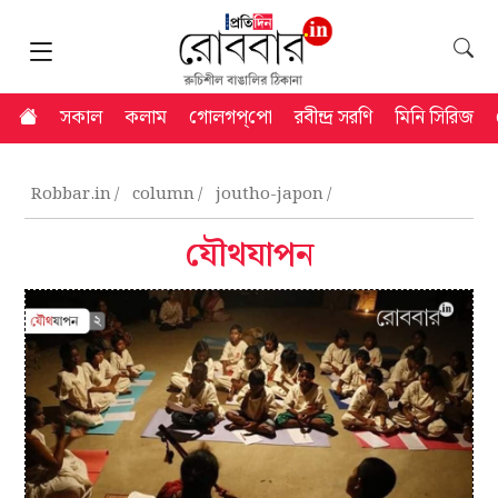
সকাল
কলাম
গোলগপ্‌পো
রবীন্দ্র সরণি
মিনি সিরিজ
Robbar.in
column
joutho-japon
যৌথযাপন