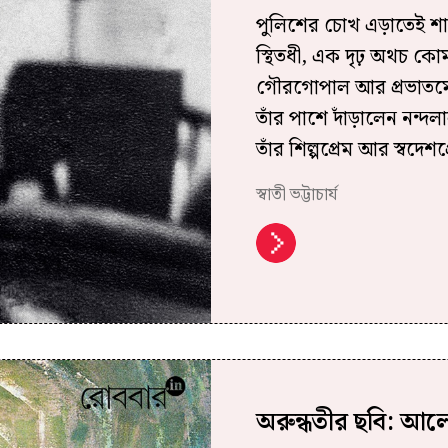
পুলিশের চোখ এড়াতেই শান্তি
স্থিতধী, এক দৃঢ় অথচ কোমল
গৌরগোপাল আর প্রভাতমোহ
তাঁর পাশে দাঁড়ালেন নন্দল
তাঁর শিল্পপ্রেম আর স্বদেশপ
স্বাতী ভট্টাচার্য
অরুন্ধতীর ছবি: আল