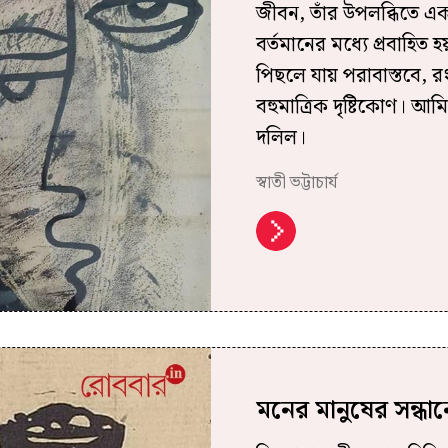
জীবন, তাঁর উপলব্ধিতে এক
বর্তমানের মধ্যে প্রবাহিত হ
পিছলে যায় পরাবাস্তবে, রং
বহুমাত্রিক দৃষ্টিকোণ। আম
দলিল।
স্বাতী ভট্টাচার্য
মনের মানুষের সন্ধান