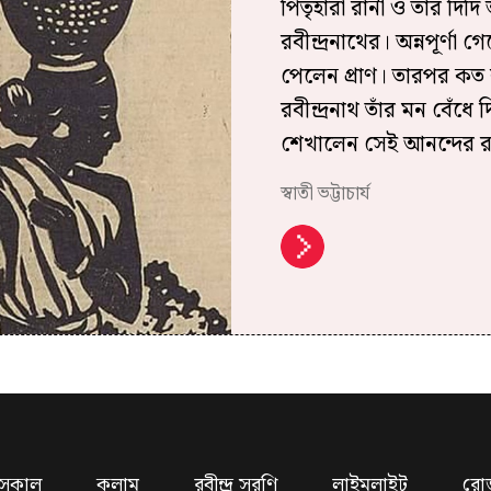
পিতৃহারা রানী ও তার দিদি
রবীন্দ্রনাথের। অন্নপূর্ণা
পেলেন প্রাণ। তারপর কত ব
রবীন্দ্রনাথ তাঁর মন বেঁধে
শেখালেন সেই আনন্দের রং 
স্বাতী ভট্টাচার্য
সকাল
কলাম
রবীন্দ্র সরণি
লাইমলাইট
রো