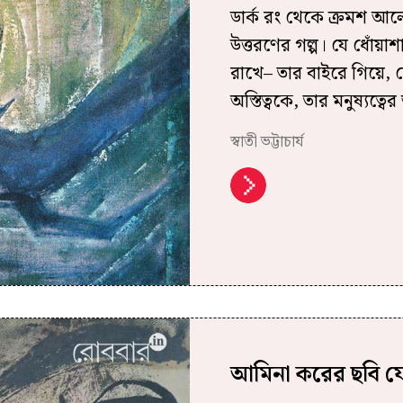
ডার্ক রং থেকে ক্রমশ আল
উত্তরণের গল্প। যে ধোঁয়াশ
রাখে– তার বাইরে গিয়ে,
অস্তিত্বকে, তার মনুষ্যত্ব
স্বাতী ভট্টাচার্য
আমিনা করের ছবি যে