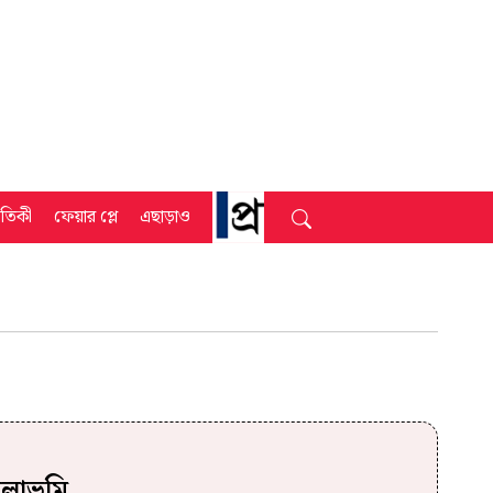
্রতিকী
ফেয়ার প্লে
এছাড়াও
ীলাভূমি