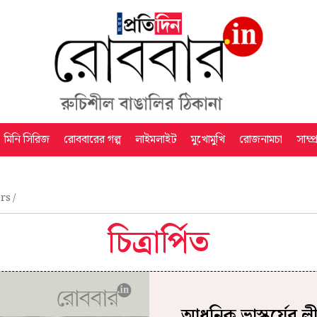
মিনি সিরিজ
রোববারের গল্প
লাইমলাইট
মুখোমুখি
রোজনামচা
সাম্প
rs
চিত্রার্পিত
আধুনিক ভাস্কর্যের ল