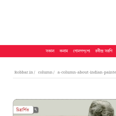
সকাল
কলাম
গোলগপ্‌পো
রবীন্দ্র সরণি
Robbar.in
column
a-column-about-indian-painte