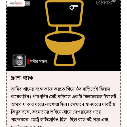
ফ্লাশ-ব্যাক
আমির খানের সঙ্গে কাজ করতে গিয়ে ওঁর বাড়িতেই ছিলাম
কয়েকদিন। পাঁচগনির সেই বাড়িতে একটি বিলাসবহুল টয়লেট
আমার থাকার ঘরের লাগোয়া ছিল। সেখানে স্নানঘরের যাবতীয়
কিছুর সঙ্গে, কমোডের ডাইনে-বাঁয়ে দেওয়ালের গায়ে
পছন্দমতো ছোট্ট লাইব্রেরিও ছিল। ছিল বসে বই পড়া এবং