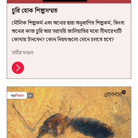
চুরি হোক শিল্পসম্মত
মৌলিক শিল্পকর্ম এবং অন্যের দ্বারা অনুপ্রাণিত শিল্পকর্ম, কিংবা
অন্যের কাজ চুরি আর সরাসরি জালিয়াতির মধ্যে সীমারেখাটি
কোথায় টানবেন? কোন নিয়মগুলো মেনে চলতে হবে?
সমীর মণ্ডল