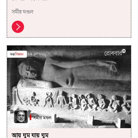
সমীর মণ্ডল
আয় ঘুম যায় ঘুম