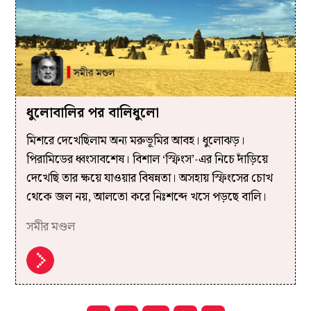
ধুলোবালির পর বালিধুলো
মিশরে দেখেছিলাম অন্য মরুভূমির আবহ। ধুলোঝড়।
পিরামিডের ধ্বংসাবশেষ। বিশাল ‘স্ফিংস’-এর নিচে দাঁড়িয়ে
দেখেছি তার ক্ষয়ে যাওয়ার বিষন্নতা। অসহায় স্ফিংসের চোখ
থেকে জল নয়, আলতো করে নিঃশব্দে খসে পড়ছে বালি।
সমীর মণ্ডল