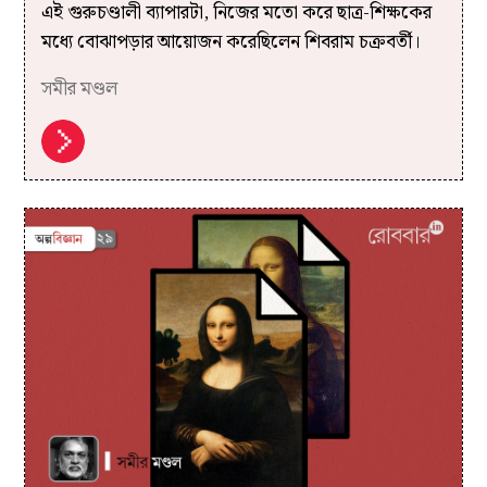
এই গুরুচণ্ডালী ব্যাপারটা, নিজের মতো করে ছাত্র-শিক্ষকের
মধ্যে বোঝাপড়ার আয়োজন করেছিলেন শিবরাম চক্রবর্তী।
সমীর মণ্ডল