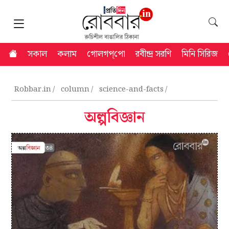
সকাল
কলাম
গোলগপ্‌পো
রবীন্দ্র সরণি
মিনি সিরিজ
Robbar.in
column
science-and-facts
অল্পবিজ্ঞান