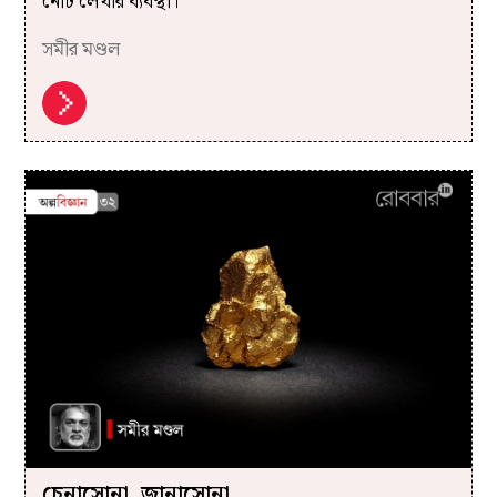
নোট লেখার ব্যবস্থা।
সমীর মণ্ডল
চেনাসোনা, জানাসোনা