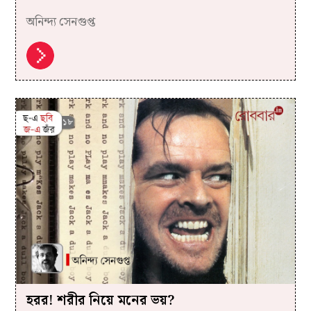
অনিন্দ্য সেনগুপ্ত
হরর! শরীর নিয়ে মনের ভয়?