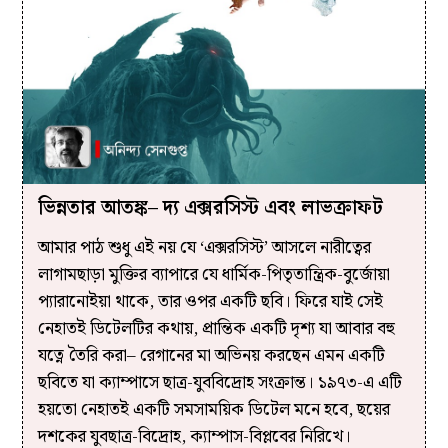
ভিন্নতার আতঙ্ক– দ্য এক্সরসিস্ট এবং লাভক্রাফট
আমার পাঠ শুধু এই নয় যে ‘এক্সরসিস্ট’ আসলে নারীত্বের
লাগামছাড়া মুক্তির ব্যাপারে যে ধার্মিক-পিতৃতান্ত্রিক-বুর্জোয়া
প্যারানোইয়া থাকে, তার ওপর একটি ছবি। ফিরে যাই সেই
নেহাতই ডিটেলটির কথায়, প্রান্তিক একটি দৃশ্য যা আবার বহু
যত্নে তৈরি করা– রেগানের মা অভিনয় করছেন এমন একটি
ছবিতে যা ক্যাম্পাসে ছাত্র-যুববিদ্রোহ সংক্রান্ত। ১৯৭৩-এ এটি
হয়তো নেহাতই একটি সমসাময়িক ডিটেল মনে হবে, ছয়ের
দশকের যুবছাত্র-বিদ্রোহ, ক্যাম্পাস-বিপ্লবের নিরিখে।