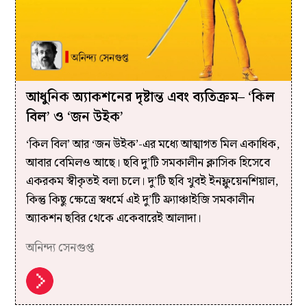
আধুনিক অ্যাকশনের দৃষ্টান্ত এবং ব্যতিক্রম– ‘কিল
বিল’ ও ‘জন উইক’
‘কিল বিল’ আর ‘জন উইক’-এর মধ্যে আত্মাগত মিল একাধিক,
আবার বেমিলও আছে। ছবি দু’টি সমকালীন ক্লাসিক হিসেবে
একরকম স্বীকৃতই বলা চলে। দু’টি ছবি খুবই ইনফ্লুয়েনশিয়াল,
কিন্তু কিছু ক্ষেত্রে স্বধর্মে এই দু’টি ফ্র্যাঞ্চাইজি সমকালীন
অ্যাকশন ছবির থেকে একেবারেই আলাদা।
অনিন্দ্য সেনগুপ্ত