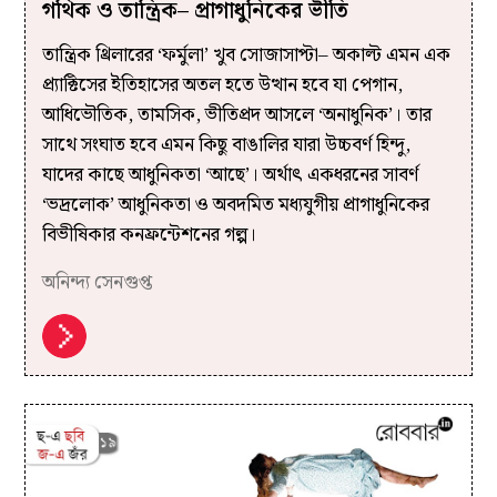
গথিক ও তান্ত্রিক– প্রাগাধুনিকের ভীতি
তান্ত্রিক থ্রিলারের ‘ফর্মুলা’ খুব সোজাসাপ্টা– অকাল্ট এমন এক
প্র্যাক্টিসের ইতিহাসের অতল হতে উত্থান হবে যা পেগান,
আধিভৌতিক, তামসিক, ভীতিপ্রদ আসলে ‘অনাধুনিক’। তার
সাথে সংঘাত হবে এমন কিছু বাঙালির যারা উচ্চবর্ণ হিন্দু,
যাদের কাছে আধুনিকতা ‘আছে’। অর্থাৎ একধরনের সাবর্ণ
‘ভদ্রলোক’ আধুনিকতা ও অবদমিত মধ্যযুগীয় প্রাগাধুনিকের
বিভীষিকার কনফ্রন্টেশনের গল্প।
অনিন্দ্য সেনগুপ্ত