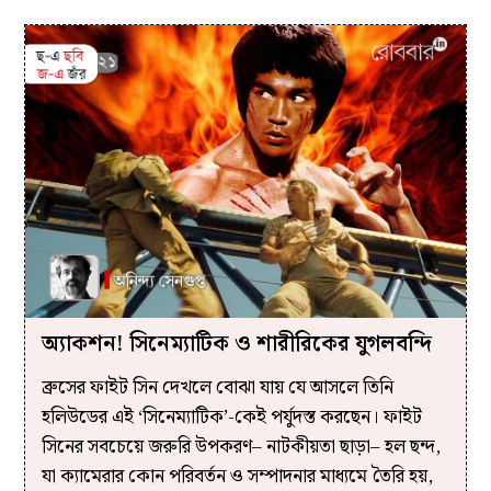
অ্যাকশন! সিনেম্যাটিক ও শারীরিকের যুগলবন্দি
ব্রুসের ফাইট সিন দেখলে বোঝা যায় যে আসলে তিনি
হলিউডের এই ‘সিনেম্যাটিক’-কেই পর্যুদস্ত করছেন। ফাইট
সিনের সবচেয়ে জরুরি উপকরণ– নাটকীয়তা ছাড়া– হল ছন্দ,
যা ক্যামেরার কোন পরিবর্তন ও সম্পাদনার মাধ্যমে তৈরি হয়,