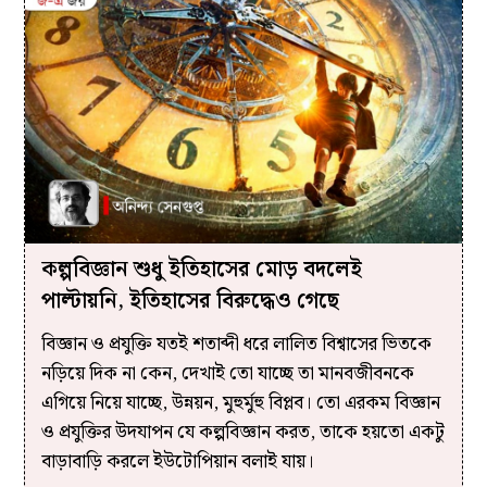
কল্পবিজ্ঞান শুধু ইতিহাসের মোড় বদলেই
পাল্টায়নি, ইতিহাসের বিরুদ্ধেও গেছে
বিজ্ঞান ও প্রযুক্তি যতই শতাব্দী ধরে লালিত বিশ্বাসের ভিতকে
নড়িয়ে দিক না কেন, দেখাই তো যাচ্ছে তা মানবজীবনকে
এগিয়ে নিয়ে যাচ্ছে, উন্নয়ন, মুহুর্মুহু বিপ্লব। তো এরকম বিজ্ঞান
ও প্রযুক্তির উদযাপন যে কল্পবিজ্ঞান করত, তাকে হয়তো একটু
বাড়াবাড়ি করলে ইউটোপিয়ান বলাই যায়।