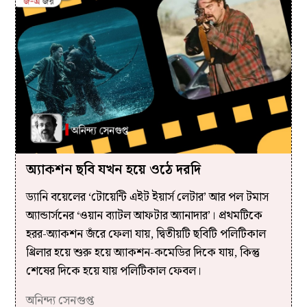
অ্যাকশন ছবি যখন হয়ে ওঠে দরদি
ড্যানি বয়েলের ‘টোয়েন্টি এইট ইয়ার্স লেটার’ আর পল টমাস
অ্যান্ডার্সনের ‘ওয়ান ব্যাটল আফটার অ্যানাদার’। প্রথমটিকে
হরর-অ্যাকশন জঁরে ফেলা যায়, দ্বিতীয়টি ছবিটি পলিটিকাল
থ্রিলার হয়ে শুরু হয়ে অ্যাকশন-কমেডির দিকে যায়, কিন্তু
শেষের দিকে হয়ে যায় পলিটিকাল ফেবল।
অনিন্দ্য সেনগুপ্ত