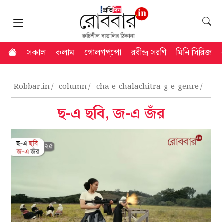
সকাল
কলাম
গোলগপ্‌পো
রবীন্দ্র সরণি
মিনি সিরিজ
Robbar.in
column
cha-e-chalachitra-g-e-genre
ছ-এ ছবি, জ-এ জঁর