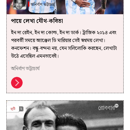
পায়ে লেখা যৌথ-কবিতা
ইন দ্য রেইন, ইন দ্য কোল্ড, ইন দ্য ডার্ক। ট্রাজিক ২০১৪ এবং
পরবর্তী সময়ে অ্যাঞ্জেল ডি মারিয়ার সেই স্বপ্নময় লেখা।
কনফেশন। বন্ধু-বন্দনা নয়, যেন সলিলোকি করছেন, লেখাটা
উঠে এসেছিল এমনভাবেই।
অনির্বাণ ভট্টাচার্য