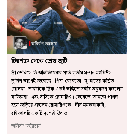
চিরশত্রু থেকে শ্রেষ্ঠ জুটি
স্ত্রী ডেনিসে ডি অলিভিয়েরার গর্ভে তৃতীয় সন্তান ম্যাথিউস
দু’দিন আগেই জন্মেছে। পিতা বেবেতো। দু’ হাতের কল্পিত
দোলনা। ডানদিকে ঠিক একই ভঙ্গিতে সঙ্গীর অনুকরণ করলেন
মাজিনহা। এবং বাঁদিকে রোমারিও। বেবেতো আনন্দে পাগল
হয়ে জড়িয়ে ধরলেন রোমারিওকে। দীর্ঘ মনকষাকষি,
রাইভ্যালরি একটি দৃশ্যেই উধাও।
অনির্বাণ ভট্টাচার্য