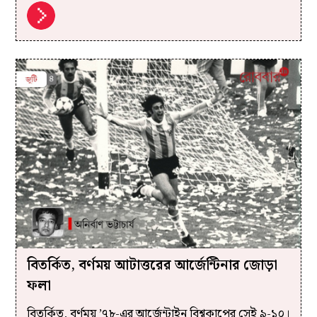
বিতর্কিত, বর্ণময় আটাত্তরের আর্জেন্টিনার জোড়া
ফলা
বিতর্কিত, বর্ণময় ’৭৮-এর আর্জেন্টাইন বিশ্বকাপের সেই ৯-১০।