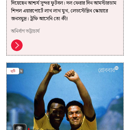
দিয়েছেন আশ্চর্য সুন্দর ফুটবল। দল ফেরার দিন আমস্টারডাম
শিপল এয়ারপোর্টে লাখ লাখ মুখ, লেডস্টেপ্লিন স্কোয়ারে
জনসমুদ্র। ট্রফি আসেনি তো কী!
অনির্বাণ ভট্টাচার্য