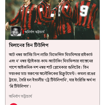
মিলানের তিন টিউলিপ
আট নম্বর জার্সির ডিপ লায়িং ডিফেন্সিভ মিডমিল্ডার রাইকার্ড
এবং ন’ নম্বর স্ট্রাইকার-কাম-অ্যাটাকিং মিডফিল্ডার বাস্তেনের
পাশে আইকনিক দশ নম্বর শার্ট প্লেমেকার গুলিটের। তিন
ভয়ংকর ডাচ তরুণের অলৌকিকের রিক্রুটমেন্ট। কমলা রঙের
ট্রায়ো, তৈরি হল ইতালীয় ‘ট্রে টিউলিপানি’, যার ইংরিজি অর্থ দ্য
‘থ্রি টিউলিপস’।
অনির্বাণ ভট্টাচার্য