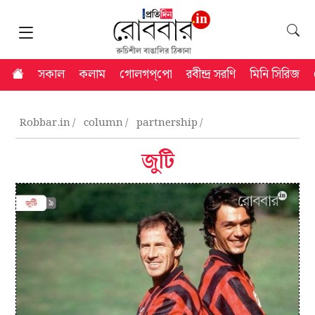
সকাল
কলাম
গোলগপ্‌পো
রবীন্দ্র সরণি
মিনি সিরিজ
Robbar.in
column
partnership
জুটি