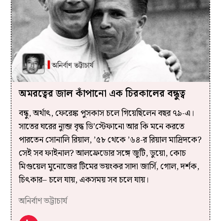
অমরত্বের জাল কাঁপানো এক চিরকালের বন্ধুত্ব
বন্ধু, অর্থাৎ, ফেরেঙ্ক পুসকাস চলে গিয়েছিলেন বছর ৭৯-এ।
সাতের ঘরের ন্যুব্জ বৃদ্ধ ডি’স্টেফানো আর কি মনে করতে
পারতেন সোনালি রিয়াল, ’৫৮ থেকে ’৬৪-র রিয়াল মাদ্রিদকে?
সেই সব ফাইনাল? আলফ্রেডোর সঙ্গে জুটি, ডুয়ো, কোচ
মিগুয়েল মুনোজের টিমের ভয়ংকর সাদা জার্সি, গোল, দর্শক,
চিৎকার– চলে যায়, একসময় সব চলে যায়।
অনির্বাণ ভট্টাচার্য