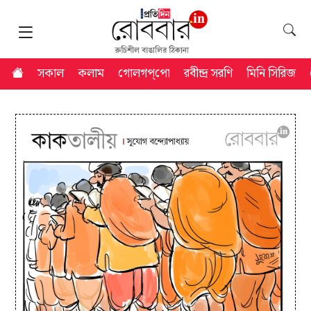
সকাল
কলাম
গোলগপ্‌পো
রবীন্দ্র সরণি
মিনি সিরিজ