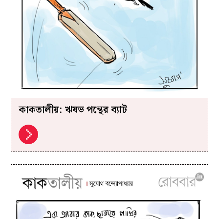
কাকতালীয়: ঋষভ পন্থের ব্যাট