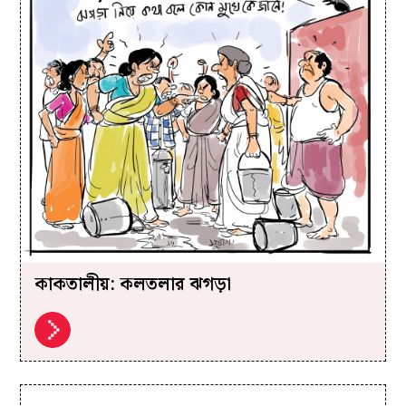
কাকতালীয়: কলতলার ঝগড়া