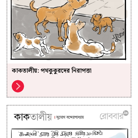
কাকতালীয়: পথকুকুরদের নিরাপত্তা