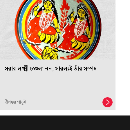
সরার লক্ষ্মী চঞ্চলা নন, সারল্যই তাঁর সম্পদ
দীপঙ্কর পাড়ুই