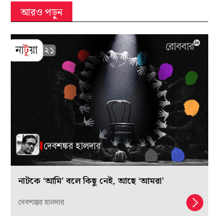
আরও পড়ুন
নাটকে ‘আমি’ বলে কিছু নেই, আছে ‘আমরা’
দেবশঙ্কর হালদার