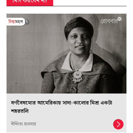
মিস করবেন না!
বর্ণবৈষম্যের আমেরিকায় সাদা-কালোর মিশ্র একটা
শহরতলি
ঈপ্সিতা হালদার