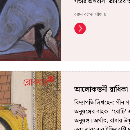
গভীর অন্তরাল। প্রচারের
রঞ্জন বন্দ্যোপাধ্যায়
আলোকস্তনী রাধিকা
বিদ্যাপতি লিখছেন: পীন প
অনুষঙ্গের বাহক। ‘রোচি’ 
অনুষঙ্গ। অর্থাৎ, রাধার উ
এবং তারল্যের ইঙ্গিতবাহী 