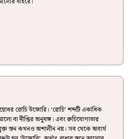
 আলোর বাইরে।
য়োধর রোচি উজোরি। ‘রোচি’ শব্দটি একাধিক
আলো বা দীপ্তির অনুষঙ্গ। এবং রুচিযোগ্যতার
ন্মুক্ত স্তন কখনও অশালীন নয়। সব থেকে অব্যর্থ
শব্দটা হল ‘উজোরি’, অর্থাৎ রাধার স্তনে আলোর