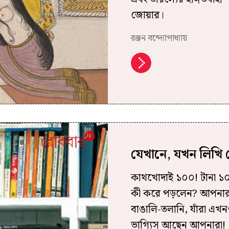
জোয়ার।
রঞ্জন বন্দ্যোপাধ্যায়
যেখানে, যখন লিখি
কাথখোদাই ১০০! টানা ১০০
কী করে পড়লেন? আপনারা 
বাঙালি-তলানি, যাঁরা এ
ভাগ্যিস আছেন আপনারা!