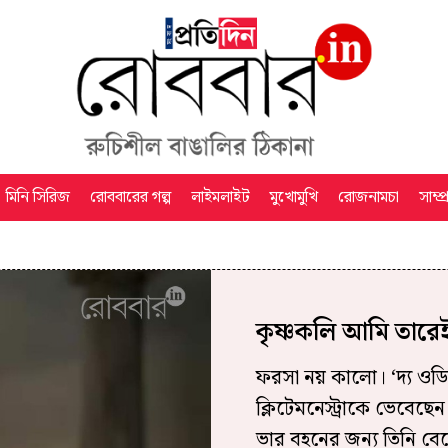
মিনি সিরিজ
রোববারের গল্প
লাইমলাইট
মুখোমুখি
রোজনামচা
সাম্প
কৃষ্ণকলি আমি তারে
ফরসা নয় কালো। ‘দ্য ওড
ক্লিটেমনেস্ট্রাকে ভেবেছ
ভার বহনের জন্য তিনি বেছ