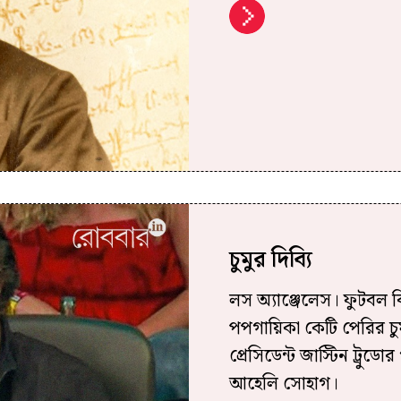
চুমুর দিব্যি
লস অ্যাঞ্জেলেস। ফুটবল ব
পপগায়িকা কেটি পেরির চুম
প্রেসিডেন্ট জাস্টিন ট্রুড
আহেলি সোহাগ।