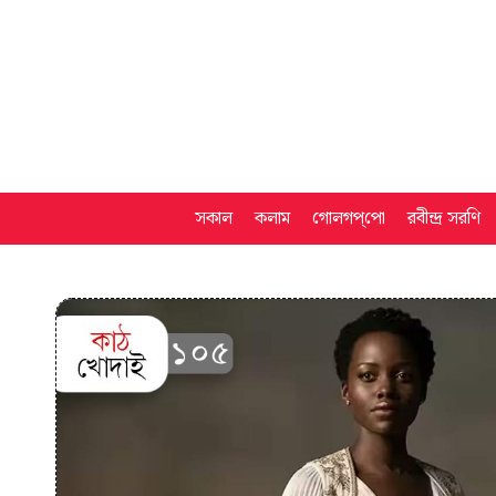
সকাল
কলাম
গোলগপ্‌পো
রবীন্দ্র সরণি