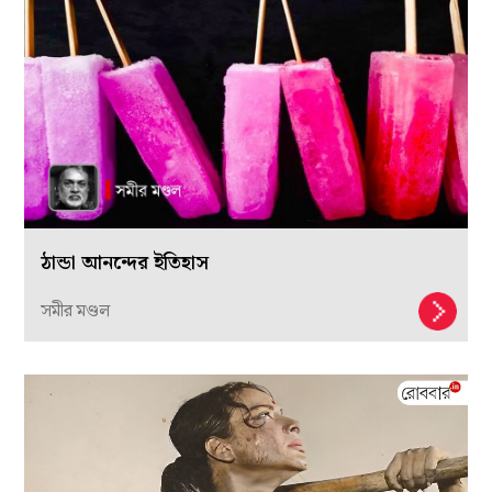
ঠান্ডা আনন্দের ইতিহাস
সমীর মণ্ডল