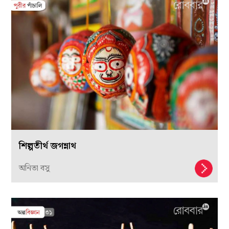
শিল্পতীর্থ জগন্নাথ
অনিতা বসু