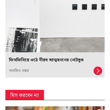
ফিসফিসিয়ে ওঠে নীরব আত্মহননের নোটবুক
শুভজিৎ নস্কর
মিস করবেন না!