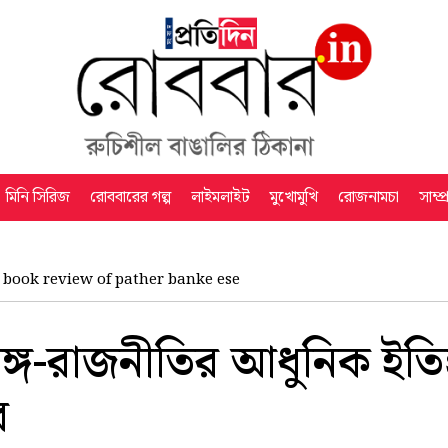
মিনি সিরিজ
রোববারের গল্প
লাইমলাইট
মুখোমুখি
রোজনামচা
সাম্প
 book review of pather banke ese
ঙ্গ-রাজনীতির আধুনিক ইত
ে