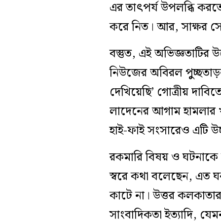
এর তাৎপর্য উপলব্ধি করত
করে নিত। আর, সাক্ষর সেন
বস্তুত, এই অভিজ্ঞতাটির উল
নিউজের অবিরল পুুচ্ছতাড়
দেখিয়েছি’ গোত্রীয় দাবিত
লাদেনের আগাম হামলার খব
হাই-ফাই সংসারেও এটি উচ
রকমারি বিষয় ও ঘটনাকে কু
স্বরে কথা বলেছেন, এত ঘ
কাটে না। উত্তর কলকাতার
সাংবাদিকতা ইত্যাদি, যে