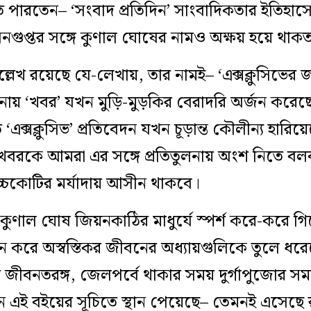
ে পারতেন– ‘সংবাদ প্রতিদিন’ সাংবাদিকতার ইতিহাস
গুপ্তর সঙ্গে কুণাল ঘোষের নামও অক্ষয় হয়ে থাকত এ
্লেখ রয়েছে যে-লেখায়, তার নামই– ‘এক্সক্লুসিভের জন্ম
নায় ‘খবর’ যখন মুড়ি-মুড়কির বেরাদরি অর্জন করেছ
ে ‘এক্সক্লুসিভ’ প্রতিবেদন যখন চূড়ান্ত কৌলীন্য হার
রকে আমরা এর সঙ্গে প্রতিতুলনায় অংশ নিতে বলবই 
্চকোটির মর্যাদায় আসীন থাকবে।
ণাল ঘোষ জিয়নকাঠির মাধুর্যে স্পর্শ করে-করে গিয়
ন করে অস্বস্তিকর জীবনের অধ্যায়গুলিকে তুলে ধর
 জীবনতরঙ্গ, জেলপর্বে থাকার সময় দুর্গাপুজোর 
মন এই বইয়ের সূচিতে স্থান পেয়েছে– তেমনই এসেছে