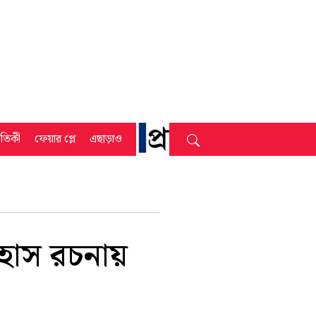
্রতিকী
ফেয়ার প্লে
এছাড়াও
িহাস রচনায়