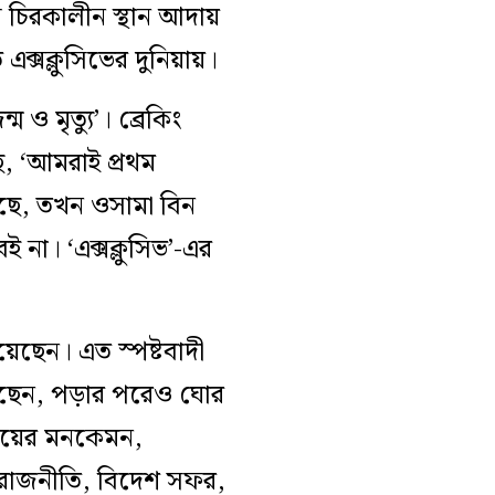
ে চিরকালীন স্থান আদায়
ক্সক্লুসিভের দুনিয়ায়।
 ও মৃত্যু’। ব্রেকিং
ে, ‘আমরাই প্রথম
িয়েছে, তখন ওসামা বিন
না। ‘এক্সক্লুসিভ’-এর
েছেন। এত স্পষ্টবাদী
েছেন, পড়ার পরেও ঘোর
সময়ের মনকেমন,
 রাজনীতি, বিদেশ সফর,