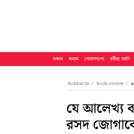
সকাল
কলাম
গোলগপ্‌পো
রবীন্দ্র সরণি
Robbar.in
book-review
a
যে আলেখ্য ব
রসদ জোগাব