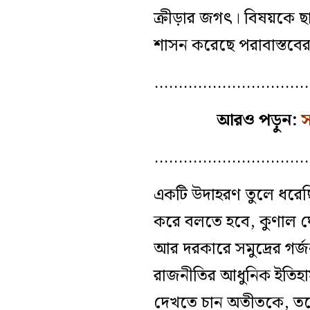
ক্রীড়ার জগৎ। বিষয়কে ছ
শাসন করেছে পরাবাস্তবের
…………………………
আরও পড়ুন:
স
…………………………
একটি উদাহরণ তুলে ধরেছি 
করে বলতে হবে, কুণাল ঘে
আর দরকারে সমুদ্রের গর্
রাজনীতির আধুনিক ইতিহাস
দেখতে চান অতীতকে, তবে