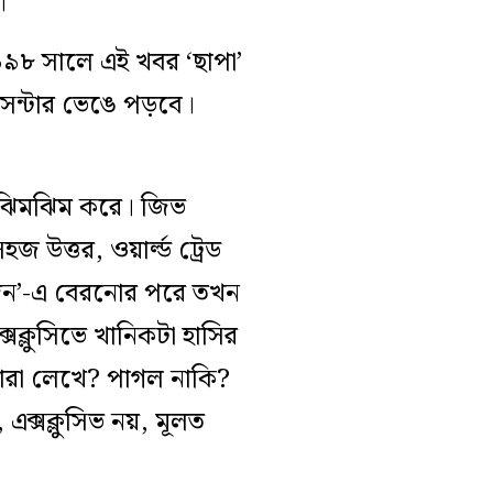
।
৯৯৮ সালে এই খবর ‘ছাপা’
সেন্টার ভেঙে পড়বে।
া ঝিমঝিম করে। জিভ
 উত্তর, ওয়ার্ল্ড ট্রেড
িদিন’-এ বেরনোর পরে তখন
সক্লুসিভে খানিকটা হাসির
? কারা লেখে? পাগল নাকি?
এক্সক্লুসিভ নয়, মূলত