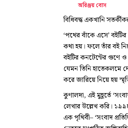
অরিঞ্জয় বোস
বিধিবদ্ধ একখানি সতর্কী
‘পথের বাঁকে এসে’ বইটি
কথা হয়। ফলে তাঁর বই নিয়ে
বইটির কনটেন্টের গুণে ও 
যেমন তিনি হাতেকলমে দে
করে জারিয়ে নিয়ে হয় স্ম
কুণালদা, এই মুহূর্তে ‘সং
লেখার উল্লেখ করি। ১৯৯৮
এক পৃথিবী– ‘সংবাদ প্রতি