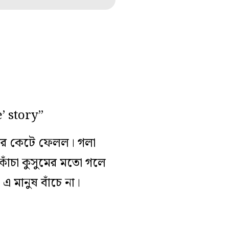
’ story”
করে কেটে ফেলল। গলা
াঁচা কুসুমের মতো গলে
 এ মানুষ বাঁচে না।