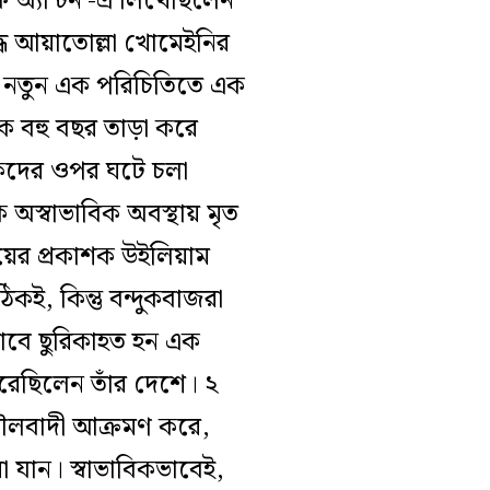
ফ অ্যান্টন’-এ লিখেছিলেন
্ধে আয়াতোল্লা খোমেইনির
, নতুন এক পরিচিতিতে এক
কে বহু বছর তাড়া করে
দকদের ওপর ঘটে চলা
অস্বাভাবিক অবস্থায় মৃত
য়ের প্রকাশক উইলিয়াম
কই, কিন্তু বন্দুকবাজরা
াবে ছুরিকাহত হন এক
করেছিলেন তাঁর দেশে। ২
মৌলবাদী আক্রমণ করে,
 যান। স্বাভাবিকভাবেই,