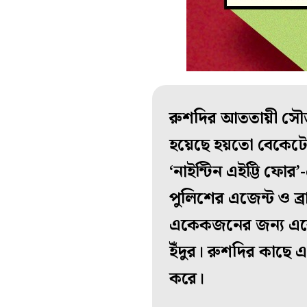
রুশদির আততায়ী সৌজন
হয়েছে হয়তো বেকেটে
‘নাইন্টিন এইট্টি ফোর
পুলিশের এজেন্ট ও ব্র
একেকজনের জন্য একেকর
ইঁদুর। রুশদির কাছে এ
করে।