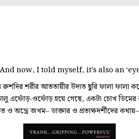
 And now, I told myself, it’s also an ‘eye
 রুশদির শরীর আততায়ীর উদ্যত ছুরি ফালা ফালা 
 তালু এফোঁড়-ওফোঁড় হয়ে গেছে, একটা চোখ ডিমের ক
ও অন্ত্রে জখম– ডাক্তার ও প্রত্যক্ষদর্শীদের কথায়–