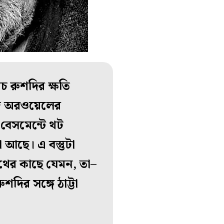
চ রুশদির ক্ষতি
্জ অরওয়েলের
র বেসমেন্টে থট
া আছে। এ বস্তুটা
িথের কাছে যেমন, তা–
শদির সঙ্গে ঠাট্টা