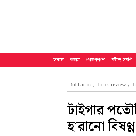
সকাল
কলাম
গোলগপ্‌পো
রবীন্দ্র সরণি
Robbar.in
book-review
b
টাইগার পতৌদ
হারানো বিষণ্