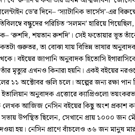
লেন। যে ‘রুশদি’র কথা তাঁর প্রথম আত্মজীবনী ‘জোসে
ন্টাইন ডে’র দিনে– ‘স্যাটানিক ভার্সেস’-এর বিরুদ
িলম্বে বন্ধুদের পরিচিত ‘সলমন’ হারিয়ে গিয়েছিল
াঁকে– ‘রুশদি, শয়তান রুশদি’। সেই ফতোয়ার ভূত তাঁ
কতটা গুরুতর, তা বোঝা যায় বিভিন্ন ভাষার অনুবা
 থেকে।
বইয়ের জাপানি অনুবাদক হিতোসি ইগারাসিকে 
তাঁর মৃত্যুর এখনও কিনারা হয়নি। একই বইয়ের নরও
র ১১ অক্টোবর গুলি চলে। অল্পের জন্য রক্ষা পান ঠি
ইতালিয়ান অনুবাদক এত্তোরে ক্যাপ্রিওলো ভয়ংকরভ
তুর্কি লেখক আজিজ নেসিন বইয়ের কিছু অংশ প্রকাশ 
 সভায় উপস্থিত ছিলেন, সেখানে প্রায় ১০০০ জন 
য়া হয়। নেসিন প্রাণে বাঁচলেও ৩৬ জন মানুষ মারা