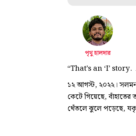
পৃথু হালদার
“That’s an ‘I’ story.
১২ আগস্ট, ২০২২। সলমন
কেটে গিয়েছে, বাঁহাতের
থেঁতলে ঝুলে পড়েছে, যকৃত 