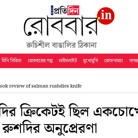
মিনি সিরিজ
রোববারের গল্প
লাইমলাইট
মুখোমুখি
রোজনামচা
সাম্প
ook review of salman rushdies knife
ির ক্রিকেটই ছিল একচোখের 
ণ রুশদির অনুপ্রেরণা