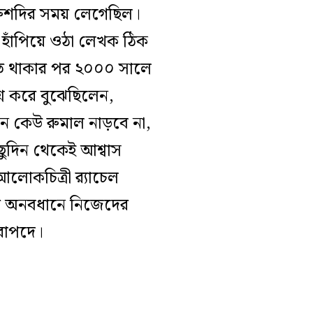
ে রুশদির সময় লেগেছিল।
 হাঁপিয়ে ওঠা লেখক ঠিক
তে থাকার পর ২০০০ সালে
্ন করে বুঝেছিলেন,
নে কেউ রুমাল নাড়বে না,
ছুদিন থেকেই আশ্বাস
োকচিত্রী র‍্যাচেল
ার অনবধানে নিজেদের
িরাপদে।