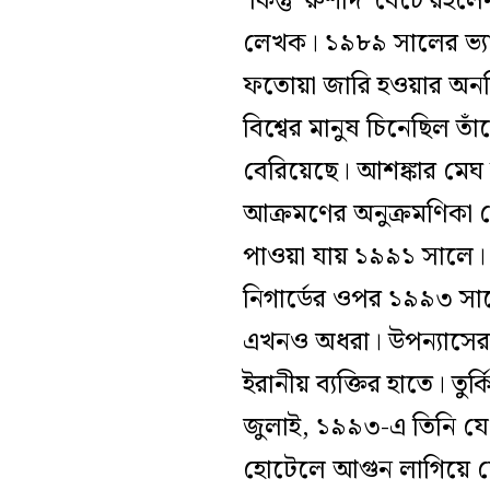
কিন্তু ‘রুশদি’ বেঁচে রই
লেখক। ১৯৮৯ সালের ভ্যালে
ফতোয়া জারি হওয়ার অনতিব
বিশ্বের মানুষ চিনেছিল ত
বেরিয়েছে। আশঙ্কার মেঘ 
আক্রমণের অনুক্রমণিকা
পাওয়া যায় ১৯৯১ সালে। 
নিগার্ডের ওপর ১৯৯৩ সালে
এখনও অধরা। উপন্যাসের 
ইরানীয় ব্যক্তির হাতে। 
জুলাই, ১৯৯৩-এ তিনি যে
হোটেলে আগুন লাগিয়ে দেও