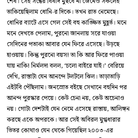
শেষ। সেই সন্ধের বিষাদ মুছবে না জেনেও সকলেই
তাকিয়েছিলাম ধোনি-র দিকে। তখন রাত নেমেছে।
ধোনির ব্যাটে এসে গেল সেই বহু কাঙ্ক্ষিত মুহূর্ত। মনে
মনে দেখতে পেলাম, পুরনো জানলায় সরে যাওয়া
সেদিনের পতাকা আবার যেন ফিরে এসেছে। উড়ছে
হাওয়ায়। কিন্তু পুরনো বয়স! তা কি আর ফিরে পাওয়া
যায় নাকি! নির্মলদা বলল, ‘চলো বাইরে যাই।’ বেরিয়ে
দেখি, রাস্তাটা যেন আনন্দে টলটলে ঝিল। তাড়াতাড়ি
এইটবি পৌঁছলাম। জনস্রোত বইছে সেখানে বহুদিন পর
আনন্দ পুরস্কার পেয়ে। কেউ চেনা নয়, কেউ অচেনাও
নয়। গোটা দেশটাই যেন নেমে এসেছে রাস্তায়, আলিঙ্গন
করছে একে অপরকে। আর সেই অবিরল মুগ্ধধারার
ভিতর কোথাও যেন থেকে গিয়েছিল ২০০৩-এর