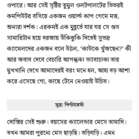
ওপারে। আর সেই সৃষ্টির তুমুল ওলটপালটের ভিতরই
কমপিউটর বসিয়ে একজন ওয়ার্ল্ড কাপ গেমে মত্ত,
অন্যরা দর্শক। এরকমই এক মুহূর্তে যার ঘর সে গুড
সামারিটান হয়ে দরজায় উঁকিঝুকি দিতেই সুভদ্র
ক্যামেলদের একজন বলে উঠল, ‘কাউকে খুঁজছেন?’ কী
আর জবাব দেবে বেচারি আগন্তুক! ভ্যাবাচাকা তার
মুখখানি দেখে আমাদেরই বরং মনে হল, আহা বড় আশা
করে এসেছে গো, কাছে টেনে নেওয়াই উচিত।
সূত্র: পিন্টারেস্ট
দোস্তির সেই শুরু। বয়সের ক্যালেন্ডার মেসে তামাদি।
তখন আমরা পুরনো মেস ছাড়ছি। তড়িঘড়ি। এমন