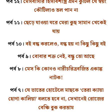
পর্ব ১২।
মেসবাসীর হিসাবশাস্ত্র এমন কুটিল যে স্বয়ং
কৌটিল্যও তল পান না
পর্ব ১১।
ছেড়ে যাওয়া ঘরে মেরা কুছ সামান থেকেই
যায়
পর্ব ১০।
বই বন্ধ করলেও, বন্ধ হয় না কিছু কিছু বই
পর্ব ৯।
বোবার শত্রু নেই, বন্ধু তো আছে
পর্ব ৮।
মেস কি কোনও নারীচরিত্রবর্জিত একাঙ্ক
নাটক!
পর্ব ৭।
যে ভাতের হোটেলে মাছকে ‘তেরা ক্যায়া
হোগা কালিয়া’ বলতে হবে না, সেখানেই রোজের
বেঞ্চি বুক করতাম