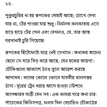
১৬.
পুকুরচুরির না হয় রূপকের দোহাই আছে; চোখে দেখা
যায় না, টের পাওয়া যায় শুধু। নির্মলদা কলকাতায় এসে
হাড়ে হাড়ে টের পেল এবং দেখলও, যে, তার আস্ত
ঘরখানাই চুরি গিয়েছে!
রূপকের ছিঁটেফোটা মাত্র নেই সেখানে। জনাকয় অচেনা
ছেলে সে-ঘরে ভিড় করে আছে, যেন হকের জায়গা।
চৌকিগুলো আকাশে ঠ্যাঙ তুলে আয়েশ করছে
আপাতত। তাদের কোলে কোলে যাবতীয় মালপত্তর
ঠাসা। দূরের ট্রেন ধরার আগে হাওড়া স্টেশনে
অপেক্ষারত যাত্রী যেন সব। এক কামরা ঘরে জনা চার-
পাঁচেকের জিনিসপত্র, ফলত তিল বেচারিও চৌকাঠের