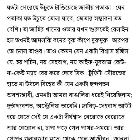
যতটা পেরেছে উঁচুতে টাঙিয়েছে জাতীয় পতাকা। যেন
পতাকা যত উঁচুতে তোলা যাবে, জেতার সম্ভাবনা তত
বেশি। তা জাহির খানের ওভার যখন শুরুতেই বেলাইন
হল তখনই আমলকি বনের বুক কাঁপে দুরুদুরু। তারপর
তো চলল তাণ্ডব। তাও কেমন যেন একটা বিশ্বাস হচ্ছিল
যে, হয় শচিন, নয় সেহবাগ, নয় কাইফ-যুবরাজ কেউ-
না-কেউ ম্যাচ বের করে দেবে ঠিক। ট্রফিটা সৌরভের
হাতে না উঠলে বিশ্বের কী যেন একটা ছন্দপতন
অবশ্যম্ভাবী, এমনটা আমরা বাঙালিরা ধরেই নিয়েছিলাম;
দুর্ভাগ্যবশত, অস্ট্রেলিয়া ভাবেনি। দ্রাবিড়-সেহবাগ আউট
হয়ে যেতে সেই যে একটা দীর্ঘশ্বাস বেরোতে বেরোতে
আর বেরোল না, চাপা পড়ে গেল পাথর-সময়ে। আর
গোপন গলাব্যথার মতো থেকে গেল আজীবন। জানলা