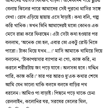
আমাদের বয়সও কিঞ্চিৎ বাড়ল। অনেকদিন পরে ছুটির
বেলায় ঝিলের পারে আমাদের সেই পুরনো মাসির সঙ্গে
দেখা। রোদ এড়িয়ে ছায়ায় এসে দাঁড়াই। কথা বলি, গল্প
করি খানিক। তখন তিনি আমাদেরই মতো কোনও এক
মেসে রান্না করে ফিরছেন। এটা সেটা কথা হওয়ার পর
বললাম, ‘অনেক তো হল, এবার তো একটু রেস্ট নিতে
পারো। টাকা নিয়ে যখন…।’ মাসি আমাকে থামিয়ে দিয়ে
বললেন, ‘টাকাপয়সার ব্যাপার না গো, কাজ করি, না
করলে শরীরটায় জং পড়ে যাবে। অলসতা হবে। যদ্দিন
পারি, কাজ করি।’ তার পর আরও দু’এক কথার শেষে
আমি যেন ভালো থাকি বলতে বলতে বাড়ির পথ
ধরলেন। আমিও পা বাড়াই। পিছনে পড়ে থাকে চেনা
রেললাইন, কলোনির ঘর, সরষের তেলের মিল,