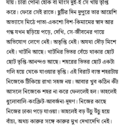
যায়। চারা পোনা হোক বা মাংস দুই-ই সে খায় তৃপ্তি
করে। ফেরে সেই রাতে। ছুটির দিন দুপুরে তার আয়েশি
অভ্যাসে মিঠে পাতা-একশো বিশ-কিমামের স্বাদ আর
গন্ধ যখন ছড়িয়ে পড়ে, দেখি, সে-জীবনের গায়ে
অভিযোগ লেগে নেই। অতৃপ্তি নেই। অযথা দৌড় মিশে
নেই। খাটনি আছে। খাটনির ভিতর বেঁচে থাকার ছোট
ছোট তৃপ্তি-আনন্দও আছে। শহরের ভিতর ছোট একটা
গলি হয়ে থেকে যাওয়ার তৃপ্তি। এই বিরাট ব্যস্ত শহরটায়
নিজেকে টিকিয়ে রাখা সহজ নয়। আবার খুব কঠিন কী!
আসলে নিজেকে শহর না করে ফেললেই হল। তাহলেই
ধুলোবালি-কংক্রিট-আবর্জনা-দূষণ। নিজের কাছে
নিজের ঢাকা পড়ে যাওয়া। তাহলেই বড় উঁচু উঁচু হয়ে
বাঁচা, অথচ কারুর সঙ্গে কারুর মুখ দেখাদেখি নেই।