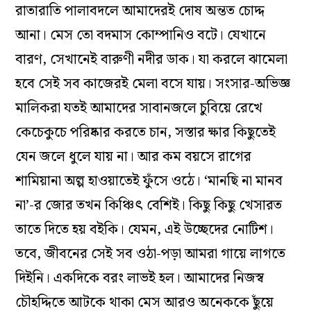
রাতারাতি পালাবদলে আমাদেরই দোষ অন্তত চোদ্দ
আনা। মেস তো বদমাস কোম্পানিও বটে। যেখানে
বারণ, সেখানেই বারুণী নদীর ডাক। যা করলে ঝামেলা
হবে সেই সব কাজেরই মেলা বসে যায়। সংসার-অভিজ্ঞ
মালিকরা যতই আমাদের সাবানজলে চুবিয়ে রেখে
কেচেকুচে পরিষ্কার করতে চান, সস্তার ক্ষার কিছুতেই
যেন জলে ধুলে যায় না। আর কম বয়সে রাগের
শামিয়ানা অল্প হাওয়াতেই ফুঁসে ওঠে। ‘মানছি না মানব
না’-র জোর তখন কিঞ্চিৎ বেশিই। কিছু কিছু খেসারত
তাতে দিতে হয় বইকি। যেমন, এই উচ্ছেদের নোটিশ।
তবে, জীবনের সেই সব ওঠা-পড়া আমরা গায়ে লাগতে
দিইনি। একদিকে বরং লাভই হল। আমাদের নিজস্ব
চৌহদ্দিতে আটকে থাকা মেস আরও অনেককে ছুঁয়ে