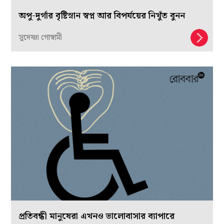
অপু-দুর্গার বৃষ্টিস্নান স্বপ্ন আর বিপর্যয়ের নিখুঁত বুনন
সুদেষ্ণা গোস্বামী
প্রতিবন্ধী মানুষেরা এখনও ভালোবাসার ব্যাপারে