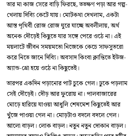
তার মা কাজ সেরে বাড়ি ফিরছে, ততক্ষণ পড়া আর গল্প-
খেলায় দিব্যি কেটে যায়। মোটকথা দেখলাম, একটা
আস্ত পৃথিবী রোজ রোজ ঘুরে যাচ্ছে অবলীলায়, অর্থ
অনেক দৌড়েই কিছুতে যার সঙ্গে পেরে ওঠে না। এই
ময়লাটে জীবন সময়মতো নিজেকে কেচে সাফসুতরো
করে নিতে জানে দিব্যি। অবসাদ কিংবা ক্লান্তিতে ইউজ-
অ্যান্ড-থ্রো হয়ে ওঠে না কিছুতেই।
তারপর একদিন পড়ানোর পাট চুকে গেল। ঢুকে পড়লাম
সেই দৌড়েই। দৌড় আর ফুরোয় না। পালবাজারের
মোড়ে হারিয়ে যাওয়া আধুলি শেষমেশ কিছুতেই আর
খুঁজে পাওয়া গেল না। মোড়টাও বদলে বদলে গেল।
আলো বাড়ল। লোক বাড়ল। নতুন নতুন দোকান বাড়ল।