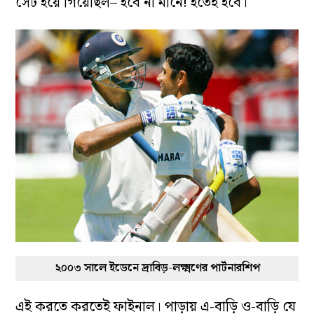
সেট হয়ে গিয়েছিল– হবে না মানে! হতেই হবে।
২০০৩ সালে ইডেনে দ্রাবিড়-লক্ষ্মণের পার্টনারশিপ
এই করতে করতেই ফাইনাল। পাড়ায় এ-বাড়ি ও-বাড়ি যে