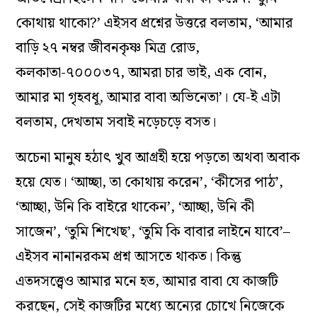
কোথায় থাকো?’ এইসব প্রশ্নের উত্তরে বলতাম, ‘আমার
বাড়ি ২৭ নম্বর জীবনকৃষ্ণ মিত্র রোড,
কলকাতা-৭০০০৩৭, আমরা চার ভাই, এক বোন,
আমার মা গৃহবধূ, আমার বাবা অভিনেতা’। যে-ই এটা
বলতাম, দেখতাম সবাই নড়েচড়ে বসত।
অচেনা মানুষ হঠাৎ খুব আগ্রহী হয়ে পড়তো অথবা অবাক
হয়ে যেত। ‘আচ্ছা, তা কোথায় করেন’, ‘কীসের পাঠ’,
‘আচ্ছা, উনি কি বাইরে থাকেন’, ‘আচ্ছা, উনি কী
সাজেন’, ‘তুমি শিখেছ’, ‘তুমি কি বাবার লাইনে যাবে’–
এইসব নানানরকম প্রশ্ন আসতে থাকত। কিন্তু
এতদসত্ত্বেও আমার মনে হত, আমার বাবা যে কাজটি
করছেন, সেই কাজটির মধ‌্যে অন্যের চোখে নিজেকে