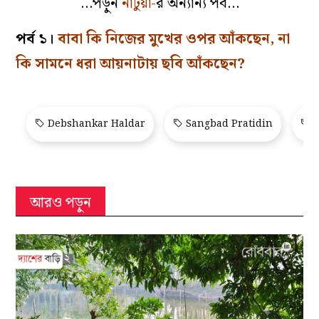
…পড়ুন
নাটুয়া-
র অন্যান্য পর্ব…
পর্ব ১।
বাবা কি নিজের মুখের ওপর আঁকছেন, না
কি সামনে ধরা আয়নাটায় ছবি আঁকছেন?
Debshankar Haldar
Sangbad Pratidin
S
আরও পড়ুন