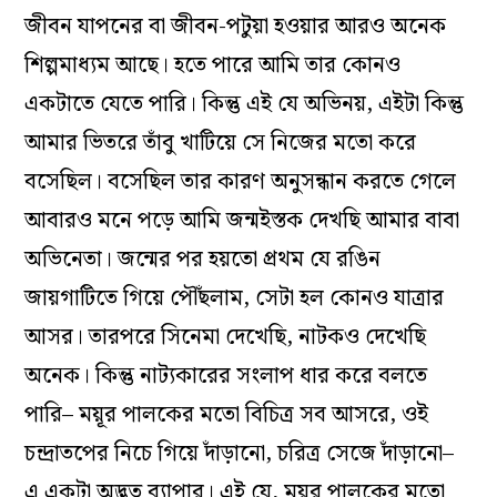
জীবন যাপনের বা জীবন-পটুয়া হওয়ার আরও অনেক
শিল্পমাধ‌্যম আছে। হতে পারে আমি তার কোনও
একটাতে যেতে পারি। কিন্তু এই যে অভিনয়, এইটা কিন্তু
আমার ভিতরে তাঁবু খাটিয়ে সে নিজের মতো করে
বসেছিল। বসেছিল তার কারণ অনুসন্ধান করতে গেলে
আবারও মনে পড়ে আমি জন্মইস্তক দেখছি আমার বাবা
অভিনেতা। জন্মের পর হয়তো প্রথম যে রঙিন
জায়গাটিতে গিয়ে পৌঁছলাম, সেটা হল কোনও যাত্রার
আসর। তারপরে সিনেমা দেখেছি, নাটকও দেখেছি
অনেক। কিন্তু নাট‌্যকারের সংলাপ ধার করে বলতে
পারি– ময়ূর পালকের মতো বিচিত্র সব আসরে, ওই
চন্দ্রাতপের নিচে গিয়ে দাঁড়ানো, চরিত্র সেজে দাঁড়ানো–
এ একটা অদ্ভুত ব‌্যাপার। এই যে, ময়ূর পালকের মতো