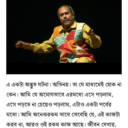
এ একটা অদ্ভুত ঘটনা। অভিনয়। তা যে মাধ‌্যমেই হোক না
কেন। আমি যে অমোঘভাবে এরমধ‌্যে এসে পড়লাম,
এসে পড়তে না চেয়েও পড়লাম, এটাও একটা পর্বের
মতো। আমি অনেকরকম ভাবে ভেবেছি যে, এই কাজটা
করব না, আরও ওই রকম কাজ আছে। জীবন দেখার,