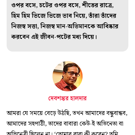
ওপর বসে, চটের ওপর বসে, শীতের রাত্রে,
হিম হিম ভিজে ভিজে ভাব নিয়ে, তাঁরা তাঁদের
নিজস্ব সত্তা, নিজস্ব মান-অভিমানকে আবিষ্কার
করবেন এই জীবন-পটের মধ‌্য দিয়ে।
দেবশঙ্কর হালদার
আমরা যে সময়ে বেড়ে উঠছি, তখন আমাদের বন্ধুবান্ধব,
আমাদের সহপাঠী, তাদের বাবারা কেউ-ই অভিনেতা বা
অভিনেত্রী ছিলেন না। ‘তোমার বাবা কী করেন? তুমি