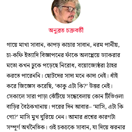
অনুব্রত চক্রবর্তী
গায়ে মাখা সাবান, কাপড় কাচার সাবান, নরম পানীয়,
চা-কফি ইত্যাদি বিজ্ঞাপনের ফাঁকে অলপ্পেয়ে ড্যাকরার
মতো কখন ঢুকে পড়েছে নিরোধ, বয়োজ্যেষ্ঠরা ঠাহর
করতে পারেননি। ছোটদের সাদা মনে কাদা নেই। ধাঁই
করে জিজ্ঞেস করেছি, ‘কাকু এটা কি?’ উত্তর নেই।
সেকালে সারা পাড়া ঝেঁটিয়ে সন্ধেবেলায় কোন টিভিওলা
বাড়ির বৈঠকখানায়। পরের দিন আবার– ‘মাসি, এটা কি
গো?’ মাসি মুখ ঘুরিয়ে নেন। আমার প্রশ্নের কারণটা
সম্পূর্ণ অর্থনৈতিক। ওই চকচকে সাবান, যা দিয়ে ঝরনার