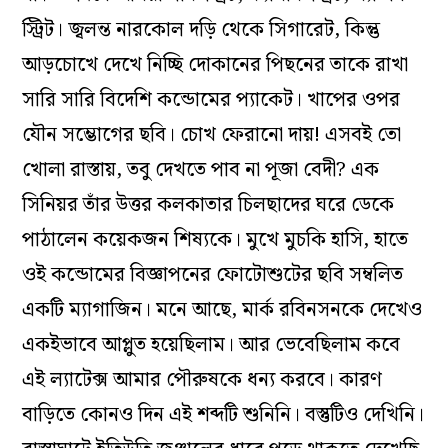
স্ট্রিট। জ্বলন্ত নারকোল দড়ি থেকে সিগারেট, কিন্তু
আড়চোখে দেখে নিচ্ছি দোকানের পিছনের তাকে রাখা
সারি সারি বিদেশি কন্ডোমের প্যাকেট। খাপের ওপর
যৌন সম্ভোগের ছবি। চোখ ফেরানো দায়! এসবই তো
খোলা রাস্তায়, তবু দেখতে পাব না পূজা বেদী? এক
সিনিয়র তাঁর উত্তর কলকাতার চিলছাদের ঘরে ডেকে
পাঠালেন কয়েকজন শিষ্যকে। মুখে মুচকি হাসি, হাতে
ওই কন্ডোমের বিজ্ঞাপনের ফোটোশুটের ছবি সম্বলিত
একটি ম্যাগাজিন। মনে আছে, মার্ক রবিনসনকে দেখেও
একইভাবে আপ্লুত হয়েছিলাম। আর ভেবেছিলাম কবে
এই ল্যাটেক্স আমার পৌরুষকে ধন্য করবে। কারণ
বাড়িতে কোনও দিন এই শব্দটি শুনিনি। বস্তুটিও দেখিনি।