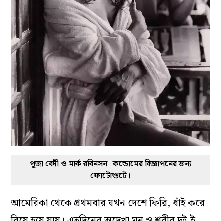
পূজা বেদী ও মার্ক রবিনসন। কন্ডোমের বিজ্ঞাপনের জন্য
ফোটোশুটে।
আমেরিকা থেকে প্রথমবার যখন দেশে ফিরি, ধাঁই করে
বিয়ে হয়ে যায়। এতদিনের অদেখা মন ও শরীর দুই-ই