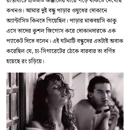
রাস্তাঘাটে ইতিউতি জঞ্জালের ধারে পড়ে থাকতে দেখেছি
কখনও। আমার দুই বন্ধু পাড়ার ওষুধের দোকানে
অ্যান্টাসিড কিনতে গিয়েছিল। পাড়ার মাঝবয়সি কাকু
এসে তাদের কুশল জিগ্যেস করে দোকানদারকে এক
প্যাকেট দিতে বলেন। এই ঘটনাটি বন্ধুদের এতটাই অবাক
করেছিল যে, চা-সিগারেটের ঠেকে বারবার তা বর্ণিত
হয়েছে রং চড়িয়ে।