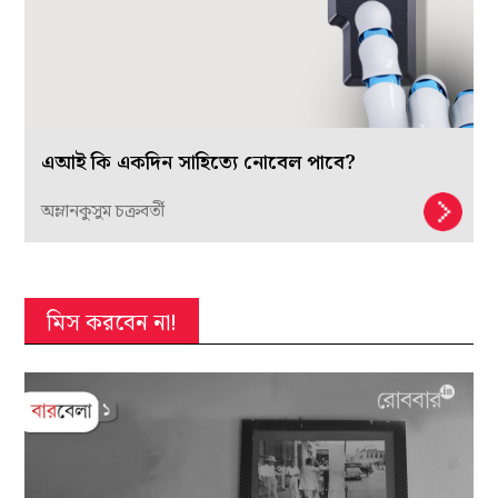
এআই কি একদিন সাহিত্যে নোবেল পাবে?
অম্লানকুসুম চক্রবর্তী
মিস করবেন না!