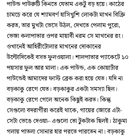
পাউন্ড পাউরুটি কিনতে যেতাম একটু বড় হয়ে। কাঠের
চামচে করে যে শ‌্যামবর্ণ হাসিখুশি লোকটা মাখন বিক্রি
করত, তার মুখটা ভেসে উঠল, দেখতে পেলাম পুরো,
ভেজা কলাপাতার ওপর মায়াবী নরম সে মাখনের রং।
ওখানেই আহিরীটোলার মাখনের দোকানের
উল্টোদিকেই বসত ফুলওয়ালা। শালপাতার প‌্যাকেটে ১০
পয়সার ফুল আর মালা। এক পাউন্ড, এক কোয়ার্টার
পাউন্ডেই আমাদের ফাস্ট ব্রেক করা হয়ে যেত। যদি না
বড়কাকু রেগে যেত। বড়কাকুর একটা সমস‌্যা ছিল।
বড়কাকু রেগে গেলে অনেক কিছুই করত। কিন্তু
সেগুলো বদরাগীরা করেই থাকে, গায়ের জোরে এটা-
সেটা ভেঙে দেওয়া– এগুলো তো টুকটাক ছিলই। ঠাকুমা
গলায় পাতলা সোনার হার পরতে পারতেন না। বড়কাকু