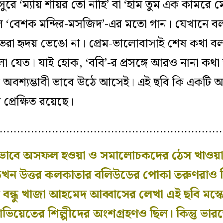
 সুরে ‘ম‍্যায় শায়র তো নাহি’ বা ‘হাম তুম এক কামরে
িল ‘বেশক মন্দির-মসজিদ’-এর মতো গান। যেখানে বল
 ভরা হৃদয় ভেঙো না। প্রেম-ভালোবাসাই শেষ কথা বলব
া যেত। যাই হোক, ‘ববি’-র প্রসঙ্গে আরও নানা কথা
শ্ন অবশ‍্যম্ভাবী ভাবে উঠে আসেই। এই ছবি কি একটি অনিবা
 প্রেক্ষিত রয়েছে।
…………………………………………………………
িকভাবে অসফল হওয়া ও সমালোচকদের ঠেস খাওয়া 
খন উত্তর কলকাতার বলিউডের পোকা তরুণরাও কি
র বন্ধু খাজা আহমেদ আব্বাসের লেখা এই ছবি মস্কো
িয়েতের শিল্পীদের অংশগ্রহণও ছিল। কিন্তু ভা