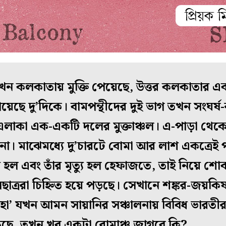
খন কলকাতায় মুক্তি পেয়েছে, উত্তর কলকাতার 
েছে দু’দিকে। বামপন্থীদের দুই ভাগ তখন সংঘর্
কা এক-একটি দলের মুক্তাঞ্চল। এ-পাড়া থেকে 
 না। মাঝেমধ্যে দু’চারটে বোমা আর লাশ একত্রে
র হল এবং তাঁর মৃত্যু হল হেফাজতে, তাই নিয়ে শ
ুলছাত্ররা চিহ্নিত হয়ে পড়ছে। সেখানে শঙ্কর-জয়কি
ঁয়াহা’ যখন আমন সায়ানির সঞ্চালনায় বিবিধ ভারতীর
ছে, তখন খুব একটা রোমাঞ্চ জাগবে কি?