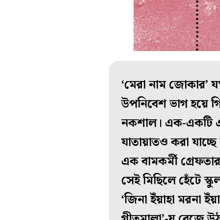
‘মেরা নাম জোকার’ য
উপনিবেশ ভাগ হয়ে গিয়
নকশাল। এক-একটি এলা
যাতায়াতও করা যাচ্ছে
এক বামকর্মী গ্রেফতা
সেই মিছিলে হেঁটে স্ক
‘জিনা ইঁয়াহা মরনা ই
গীতমালা’-য় বেজে উঠ