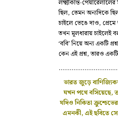
লক্ষ্মীকান্ত-পেয়ারেলালের
ছিল, তেমন অন‍্যদিকে ছ
চাইলে ভেঙে দাও, প্রেমে
তখন মূলধারায় চাইলেই বল
‘ববি’ নিয়ে অন‍্য একটি প্র
কেন এই প্রশ্ন, তারও একটি
…………………………
ভারত জুড়ে বাণিজ্য
যখন পথে বসিয়েছে, ত
যদিও নিকিতা ক্রুশ্চেভে
এমনকী, এই ছবিতে সোভ