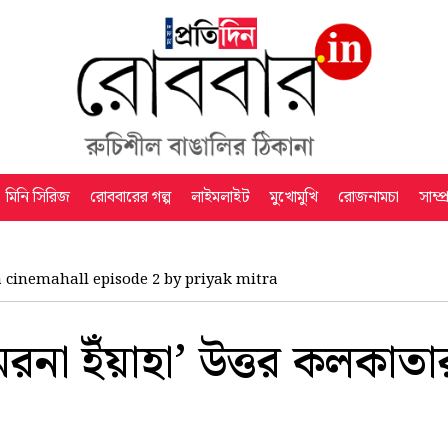
মিনি সিরিজ
রোববারের গল্প
লাইমলাইট
মুখোমুখি
রোজনামচা
সাম্প
 cinemahall episode 2 by priyak mitra
 মরনা ইঁয়াহা’ উত্তর কলকাত