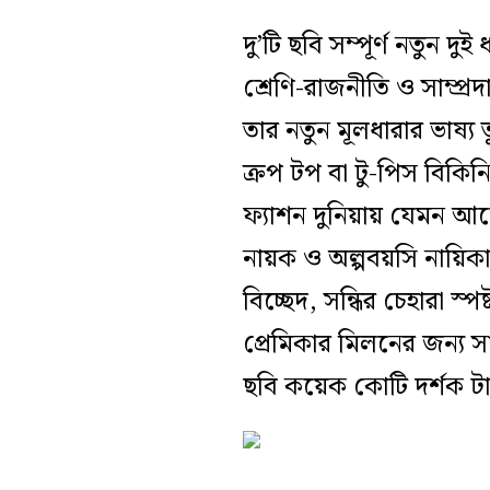
দু’টি ছবি সম্পূর্ণ নতুন 
শ্রেণি-রাজনীতি ও সাম্প
তার নতুন মূলধারার ভাষ‍্
ক্রপ টপ বা টু-পিস বিকিন
ফ‍্যাশন দুনিয়ায় যেমন আল
নায়ক ও অল্পবয়সি নায়িকার
বিচ্ছেদ, সন্ধির চেহারা স্
প্রেমিকার মিলনের জন্য 
ছবি কয়েক কোটি দর্শক ট