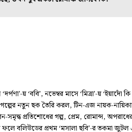
‘দর্পণা’-য় ‘ববি’, নভেম্বর মাসে ‘মিত্রা’-য় ‘ইয়াদোঁ
ের গল্পের নতুন ছক তৈরি করল, টিন-এজ নায়ক-নায়িক
কশন-সমৃদ্ধ প্রতিশোধের গল্প, প্রেম, রোমান্স, অ
যার ফলে বলিউডের প্রথম ‘মসালা ছবি’-র তকমা জুটল