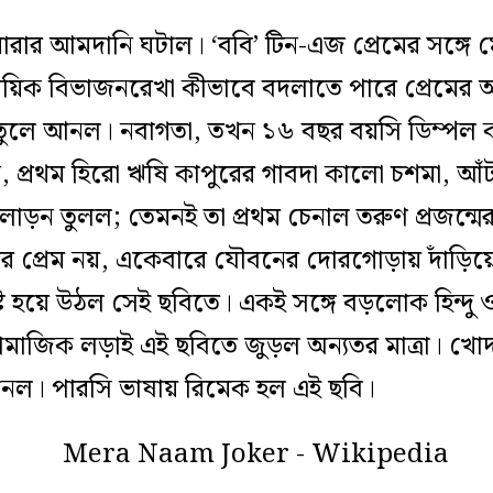
দুই ধারার আমদানি ঘটাল। ‘ববি’ টিন-এজ প্রেমের সঙ্গে
্রদায়িক বিভাজন‍রেখা কীভাবে বদলাতে পারে প্রেমে
য তুলে আনল। নবাগতা, তখন ১৬ বছর বয়সি ডিম্পল কাপ
ি, প্রথম হিরো ঋষি কাপুরের গাবদা কালো চশমা, আঁট
োড়ন তুলল; তেমনই তা প্রথম চেনাল তরুণ প্রজন্মের প
 প্রেম নয়, একেবারে যৌবনের দোরগোড়ায় দাঁড়িয়ে প্
পষ্ট হয়ে উঠল সেই ছবিতে। একই সঙ্গে বড়লোক হিন্দু ও 
সামাজিক লড়াই এই ছবিতে জুড়ল অন‍্যতর মাত্রা। 
ানল। পারসি ভাষায় রিমেক হল এই ছবি।