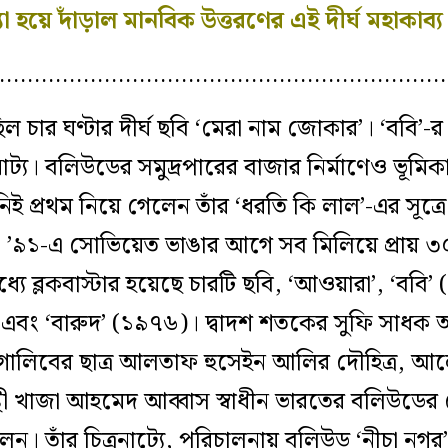
 হয়ে দাঁড়াল মানবিক উত্তরণের এই দীর্ঘ মহাকাব‍্য ন
…………………………………………………………
 চার ঘণ্টার দীর্ঘ ছবি ‘মেরা নাম জোকার’। ‘ববি’-র চ
ট‍্য। বলিউডের সমুদ্রপারের বাজার নির্মাণেও ভূমি
িই প্রথম নিয়ে গেলেন তাঁর ‘ধরতি কি লাল’-এর সূত
ল। ’৯১-এ সোভিয়েত ভাঙার আগে সব মিলিয়ে প্রায় ৩
যে ব্লকবাস্টার হয়েছে চারটি ছবি, ‘আওয়ারা’, ‘ববি’ 
ন্সার’ এবং ‘বারুদ’ (১৯৭৬)। দ্বাদশ শতকের সুফি সা
গালিবের ছাত্র আলতাফ হুসেইন আলির দৌহিত্র, আলোক
ন্থী খাজা আহমেদ আব্বাস স্বাধীন ভারতের বলিউডের
িলেন। তাঁর চিত্রনাট‍্যে, পরিচালনায় বলিউড ‘নীচা নগর