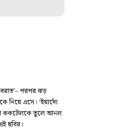
 কি বরাত’– পরপর ঝড়
াকে নিয়ে এসে। ‘ইয়াদোঁ
পরাধের ককটেলকে তুলে আনল
 এই ছবির।