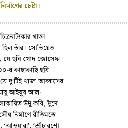
ির্মাণের চেষ্টা।
…………………………………………………………
িত্রনাট‍্যকার খাজা
কা ছিল তাঁর। সোভিয়েত
্রে, যে ছবি খোদ জোসেফ
০০-র কাছাকাছি ছবি
(যে দু’টিই খাজা আব্বাসের
ধক আবু আইয়ুব আল-
ায়িত উর্দু কবি, দুঁদে
 সৌধ নির্মাণে রীতিমতো
’, ‘আওয়ারা’, ‘শ্রীচারশো