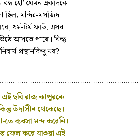
 মে বন্ধ হো’ যেমন একদিকে
া ছিল, মন্দির-মসজিদ
ে, ধর্ম-টর্ম ফাউ, এসব
 উঠে আসতে পারে। কিন্তু
র্য প্রস্থানবিন্দু নয়?
…………………………………………………………
এই ছবি রাজ কাপুরকে
ন্তু উদাসীন থেকেছে।
-তে ব‍্যবসা মন্দ করেনি।
রতে ফেল করে যাওয়া এই