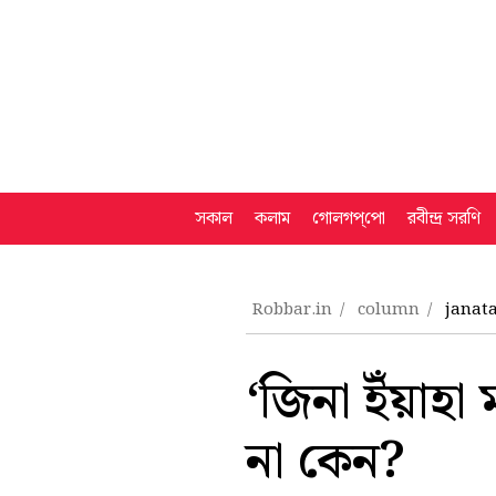
সকাল
কলাম
গোলগপ্‌পো
রবীন্দ্র সরণি
Robbar.in
column
janata
‘জিনা ইঁয়াহা
না কেন?