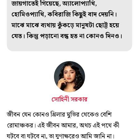
জায়গাতেই গিয়েছে, অ‌্যালোপ‌্যাথি,
হোমিওপ‌্যাথি, কবিরাজি কিছুই বাদ দেয়নি।
মাঝে মাঝে ব‌্যথায় কুঁকড়ে মানুষটা ছোট্ট হয়ে
যেত। কিন্তু পড়ানো বন্ধ হত না কোনও দিনও।
সোহিনী সরকার
জীবন যেন কোনও থ্রিলার মুভির থেকেও বেশি
রোমাঞ্চকর। এই জীবন আমার, অথচ এই পথে কী
ঘটবে বা ঘটবে না, তা ঘুণাক্ষরেও আমি জানি না।