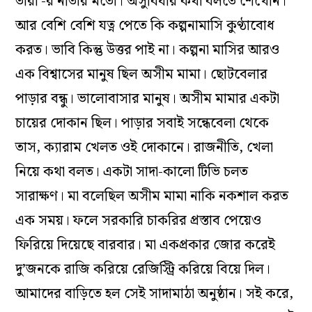
তারা’-র নীতার মতো। অসুবিধার কথা বলতে শেখেনি।
আর বেশি বেশি যত্ন পেতে কি কল্পনামাসি কুণ্ঠাবোধ
করত। ভাবি কিন্তু উত্তর পাই না। কল্পনা মাসির আরও
এক বিশ্বাসের মানুষ ছিল অসীম মামা। ছোটবেলার
পাড়ার বন্ধু। ভালোবাসার মানুষ। অসীম মামার একটা
চায়ের দোকান ছিল। পাড়ার সবাই সন্ধেবেলা থেকে
তাস, ক‌্যারাম খেলত ওই দোকানে। রাজনীতি, খেলা
নিয়ে কথা বলত। একটা সাদা-কালো টিভি চলত
সারাক্ষণ। মা বলেছিল অসীম মামা নাকি নকশাল করত
এক সময়। ফলে সরকারি চাকরির প্রস্তাব পেয়েও
ফিরিয়ে দিয়েছে বারবার। মা একপ্রকার জোর করেই
দু’জনকে রাজি করিয়ে রেজিস্ট্রি করিয়ে বিয়ে দিল।
আমাদের বাড়িতে হল সেই সাদামাঠা অনুষ্ঠান। সই করে,