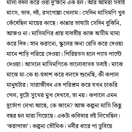
মালা বদল করে ওরা দু’জনে এক হল। আর আমরা সবাই
মাংস, ভাত, দই, রসগোল্লা খেলাম। সেদিন মাসিমণি খুব
কেঁদেছিল মায়ের কাছে। কান্নার ভাষাটা সেদিন বুঝিনি,
আজও না। মাসিমণির প্রায় যাবতীয় কাজ অসীম মামা
করে দিত। স্নান করানো, স্কুলের জন‌্য রেডি করে দেওয়া
মানে শাড়ি পরিয়ে দেওয়া। পিরিয়ডস হলে প‌্যাড পাল্টে
দেওয়া। আসলে মাসিমণিকে ভালোবাসত সবাই। মাঝে
মাঝে মা-কে হা-হুতাশ করে বলতে শুনেছি, কী কপাল
মানুষটার। সারাজীবন এত পরিশ্রম করে যখন চাকরি
পেল, দুটো সুখের মুখ দেখবে, তা নয়। কপালে এমন
দুর্ভোগ লেখা আছে, কে জানে? আজ কল্পনা মাসি কিছু
বছর হল মারা গিয়েছে। একটা কবিতার বই লিখেছিল।
‘ঝরাপাতা’। কল্পনা ভৌমিক। নদীর ধারে পা ডুবিয়ে