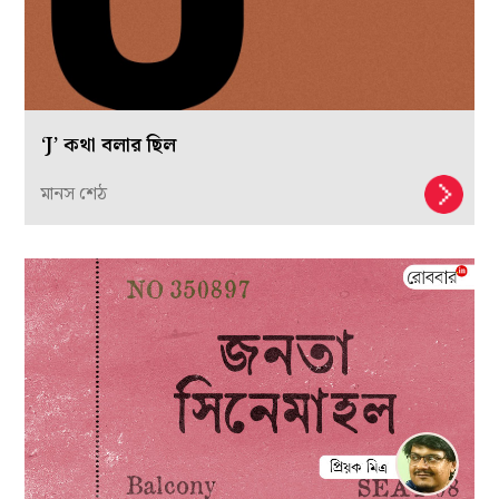
‘J’ কথা বলার ছিল
মানস শেঠ