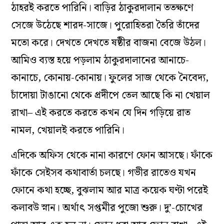
ঠাহরই করতে পারিনি। বাড়ির ঠাকুরদালান ততক্ষণে
সেজে উঠেছে শারদ-সাজে। পুরোহিতরা তৈরি তাঁদের
মতো করে। দেখতে দেখতে ষষ্ঠীর বাজনা বেজে উঠল।
আমিও ব্যস্ত হয়ে পড়লাম ঠাকুরদালানের আনাচে-
কানাচে, কোনায়-কোনায়। ফুলের সাজ থেকে নৈবেদ্য,
চাঁদোয়া টাঙানো থেকে প্রদীপে তেল আছে কি না খেয়াল
রাখা– এই করতে করতে কখন যে দিন গড়িয়ে রাত
নামল, খেয়ালই করতে পারিনি।
এদিকে অফিস থেকে নানা কারণে ফোন আসছে। ফাঁকে
ফাঁকে সেইসব কথাবার্তা চলছে। গভীর রাতেও যখন
ফোনে কথা হচ্ছে, বুঝলাম আর মাত্র কয়েক ঘণ্টা পরেই
কলাবউ স্নান। অর্থাৎ সপ্তমীর পুজো শুরু। দু’-চোখের