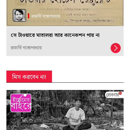
সে টাওয়ারে মাতালরা আর কানেকশন পায় না
রাজর্ষি গঙ্গোপাধ্যায়
মিস করবেন না!