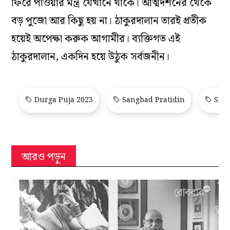
ফিরে পাওয়ার মন্ত্র যেখানে থাকে। আত্মদর্শনের থেকে
বড় পুজো আর কিছু হয় না। ঠাকুরদালান তারই প্রতীক
হয়েই অপেক্ষা করুক আগামীর। ব্যক্তিগত এই
ঠাকুরদালান, একদিন হয়ে উঠুক সর্বজনীন।
Durga Puja 2023
Sangbad Pratidin
Sang
আরও পড়ুন