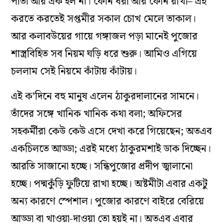
পাতা আর এক হল না। ফোন ধরা আর ফোন রাখা– এই
করতে করতেই সপ্তমীর সকাল চোখ মেলে তাকাল।
আর কলাবউয়ের গায়ে গঙ্গাজল পড়া মানেই পুজোর
শাস্ত্রবিহিত সব নিয়ম ঘড়ি ধরে শুরু। আমিও এগিয়ে
চললাম সেই নিয়মে কাঁটায় কাঁটায়।
এই ক’দিনে বহু মানুষ এলেন ঠাকুরদালানের সামনে।
তাঁদের সঙ্গে খানিক খানিক কথা বলা; অফিসের
সহকর্মীরা কেউ কেউ এসে দেখা করে গিয়েছেন; অতএব
একচিলতে আড্ডা; এরই মধ্যে ঠাকুরমশাই ডাক দিচ্ছেন।
আরতি সাজানো হচ্ছে। সন্ধিপুজোর প্রদীপ জ্বালানো
হচ্ছে। পদ্মকুঁড়ি ফুটিয়ে রাখা হচ্ছে। অষ্টমীটা এবার একটু
অন্য কারণে স্পেশাল। পুজোর কারণে বাইরে বেরিয়ে
আড্ডা বা খাওয়া-দাওয়া তো হয়ই না। অতএব এবার