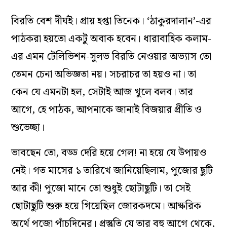
বিরতি বেশ দীর্ঘই। প্রায় হপ্তা তিনেক। ‘ঠাকুরদালান’-এর
পাঠকরা হয়তো একটু অবাক হবেন। ধারাবাহিক কলাম-
এর এমন টেলিভিশন-সুলভ বিরতি নেওয়ার অভ্যাস তো
তেমন চেনা অভিজ্ঞতা নয়। সচরাচর তা হয়ও না। তা
কেন যে এমনটা হল, সেটাই আজ খুলে বলব। তার
আগে, হে পাঠক, আপনাকে জানাই বিজয়ার প্রীতি ও
শুভেচ্ছা।
ভাবছেন তো, বড্ড দেরি হয়ে গেল! না হয়ে যে উপায়ও
নেই। গত মাসের ১ তারিখে জানিয়েছিলাম, পুজোর ছুটি
আর কী! পুজো মানে তো শুধুই ছোটাছুটি। তা সেই
ছোটাছুটি শুরু হয়ে গিয়েছিল জোরকদমে। আক্ষরিক
অর্থে পুজো পাঁচদিনের। প্রস্তুতি যে তার বহু আগে থেকে,