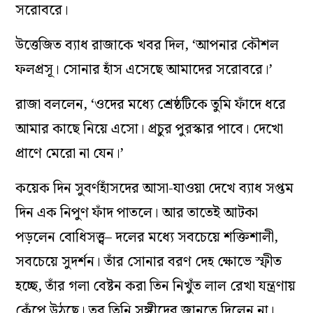
সরোবরে।
উত্তেজিত ব্যাধ রাজাকে খবর দিল, ‘আপনার কৌশল
ফলপ্রসূ। সোনার হাঁস এসেছে আমাদের সরোবরে।’
রাজা বললেন, ‘ওদের মধ্যে শ্রেষ্ঠটিকে তুমি ফাঁদে ধরে
আমার কাছে নিয়ে এসো। প্রচুর পুরস্কার পাবে। দেখো
প্রাণে মেরো না যেন।’
কয়েক দিন সুবর্ণহাঁসদের আসা-যাওয়া দেখে ব্যাধ সপ্তম
দিন এক নিপুণ ফাঁদ পাতলে। আর তাতেই আটকা
পড়লেন বোধিসত্ত্ব– দলের মধ্যে সবচেয়ে শক্তিশালী,
সবচেয়ে সুদর্শন। তাঁর সোনার বরণ দেহ ক্ষোভে স্ফীত
হচ্ছে, তাঁর গলা বেষ্টন করা তিন নিখুঁত লাল রেখা যন্ত্রণায়
কেঁপে উঠছে। তবু তিনি সঙ্গীদের জানতে দিলেন না।