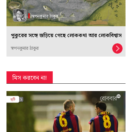
পুকুরের সঙ্গে জড়িয়ে গেছে লোককথা আর লোকবিশ্বাস
স্বপনকুমার ঠাকুর
মিস করবেন না!