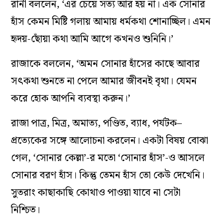
রানী বললেন, ‘এর চেয়ে সত্য আর হয় না। এক সোনার
হাঁস কেমন মিষ্টি গলায় আমায় ধর্মকথা শোনাচ্ছিল। এমন
হৃদয়-ছোঁয়া কথা আমি আগে কখনও শুনিনি।’
রাজাকে বললেন, ‘অমন সোনার হাঁসের কাছে আবার
সৎকথা শুনতে না পেলে আমার জীবনই বৃথা। যেমন
করে হোক আপনি ব্যবস্থা করুন।’
রাজা পাত্র, মিত্র, অমাত্য, পণ্ডিত, ব্যাধ, পর্যটক–
প্রত্যেকের সঙ্গে আলোচনা করলেন। একটা বিষয় বোঝা
গেল, ‘সোনার কেল্লা’-র মতো ‘সোনার হাঁস’-ও আসলে
সোনার বরণ হাঁস। কিন্তু তেমন হাঁস তো কেউ দেখেনি।
সুতরাং কাছাকাছি কোথাও পাওয়া যাবে না সেটা
নিশ্চিত।