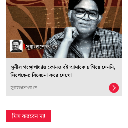
সুনীল গঙ্গোপাধ্যায় কোনও বই আমাকে চাপিয়ে দেননি,
লিখেছেন: বিবেচনা করে দেখো
সুধাংশুশেখর দে
মিস করবেন না!