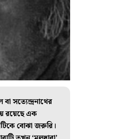
 সত্যেন্দ্রনাথের
তায় রয়েছে এক
রহণটিকে বোঝা জরুরি।
ারাটি তখন ‘মূলধারা’