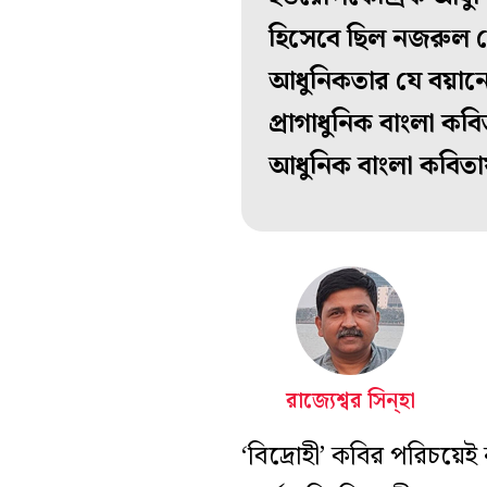
হিসেবে ছিল নজরুল স
আধুনিকতার যে বয়ানে
প্রাগাধুনিক বাংলা কব
আধুনিক বাংলা কবিতা
রাজ্যেশ্বর সিন্হা
‘বিদ্রোহী’ কবির পরিচয়ে