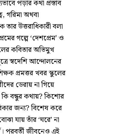
ভাবে পড়ার কথা প্রস্তাব
ত্ব, গরিমা অথবা
 তার উত্তরাধিকারী বলা
মের গল্পে ‘দেশপ্রেম’ ও
ুলের কবিতার অভিমুখ
ূত্রে স্বদেশি আন্দোলনের
ক্ষক প্রমত্তর খবর স্কুলের
্লবীদের ডেরায় না গিয়ে
কি বন্ধুর কথায়? কিশোর
বিকার জন্য? বিশেষ করে
োঝা যায় তাঁর ‘ঘরে’ না
র্ণ। পরবর্তী জীবনেও এই