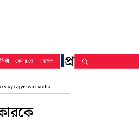
্রতিকী
ফেয়ার প্লে
এছাড়াও
sary by rajyeswar sinha
িকারকে