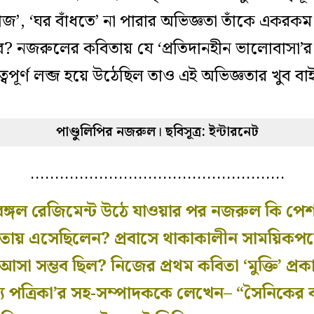
জ’, ‘ঘর বাঁধতে’ না পারার অভিজ্ঞতা তাঁকে একরকম
 হবে? নজরুলের কবিতায় যে ‘প্রতিদানহীন ভালোবাস
রুত্বপূর্ণ লব্জ হয়ে উঠেছিল তাও এই অভিজ্ঞতার খুব ব
পাণ্ডুলিপির নজরুল। ছবিসূত্র: ইন্টারনেট
…………………………………………….
 বেঙ্গল রেজিমেন্ট উঠে যাওয়ার পর নজরুল কি প
াতায় এসেছিলেন? প্রবাসে থাকাকালীন সাময়িকপত্র
সা সম্ভব ছিল? নিজের প্রথম কবিতা ‘মুক্তি’ প্র
িত্য পত্রিকা’র সহ-সম্পাদককে লেখেন– “সৈনিকের 