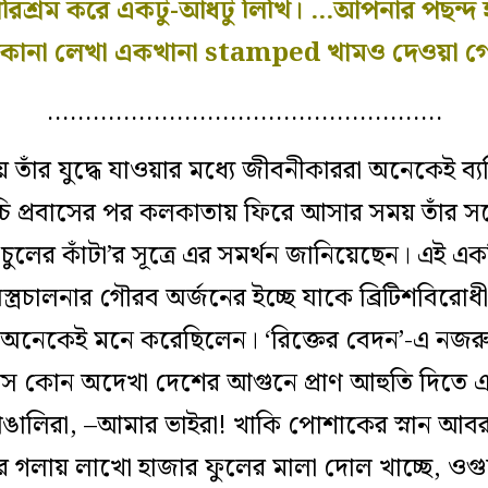
পরিশ্রম করে একটু-আধটু লিখি। …আপনার পছন্দ 
কানা লেখা একখানা stamped খামও দেওয়া গে
…………………………………………….
তাঁর যুদ্ধে যাওয়ার মধ্যে জীবনীকাররা অনেকেই ব্যক্
ি প্রবাসের পর কলকাতায় ফিরে আসার সময় তাঁর সঙ্গে
‘চুলের কাঁটা’র সূত্রে এর সমর্থন জানিয়েছেন। এই এক
 অস্ত্রচালনার গৌরব অর্জনের ইচ্ছে যাকে ব্রিটিশবির
 অনেকেই মনে করেছিলেন। ‘রিক্তের বেদন’-এ নজ
যে সে কোন অদেখা দেশের আগুনে প্রাণ আহুতি দিতে
াঙালিরা, –আমার ভাইরা! খাকি পোশাকের স্নান আব
র গলায় লাখো হাজার ফুলের মালা দোল খাচ্ছে, ও