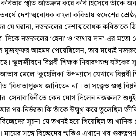
 কবিতার স্মৃতি অতিক্রম করে কবি হিসেবে তাঁকে অন্য
তবর্ষে দেশাত্মবোধক বাংলা কবিতায় স্বদেশের শ্রেষ্ঠ
র যে ঘরানা, নজরুলের দেশাত্মবোধক কবিতাকে ঠিক
দিকে নজরুলের ‘হেনা’ ও ‘ব্যথার দান’-এর মতো প্রে
োঁজ মুজফ্‌ফর আহমদ পেয়েছিলেন, তার মধ্যেই নজর
ছে। স্কুলজীবনে বিপ্লবী শিক্ষক নিবারণচন্দ্র ঘটকের স
র আভাষ মেলে ‘কুহেলিকা’ উপন্যাসে যেখানে বিপ্লবী শি
ীত ‘বিধাতাপুরুষ জানিতেন না’। তা সত্ত্বেও গুপ্ত বিপ
 পর সেনাবাহিনীতে কেন যোগ দিলেন নজরুল? শুধুই 
আর পর-নির্ভরতা কি তাঁকে উন্মুখ করে তুলেছিল জী
িচ্ছেদের সূচনা যে তখনই হয়ে গিয়েছিল তা খানিক ব
য়ের সঙ্গে বিচ্ছেদের স্মৃতিও এখানে খুব গুরুত্বপূ