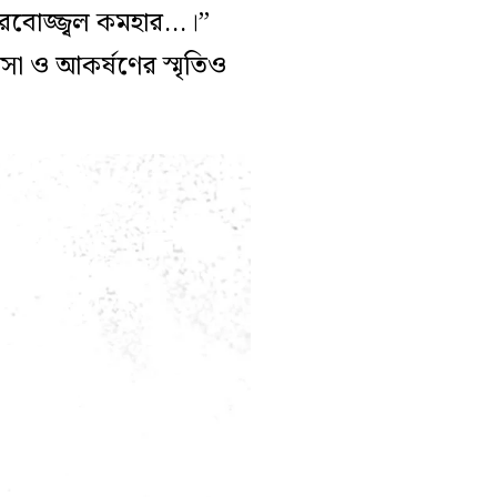
ৌরবোজ্জ্বল কমহার…।”
া ও আকর্ষণের স্মৃতিও