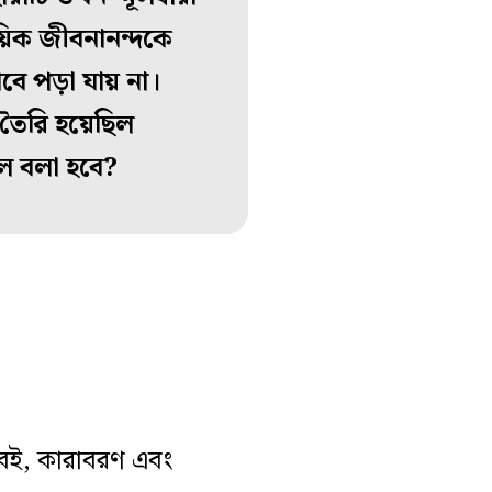
য়িক জীবনানন্দকে
বে পড়া যায় না।
ি তৈরি হয়েছিল
ল বলা হবে?
 বই, কারাবরণ এবং