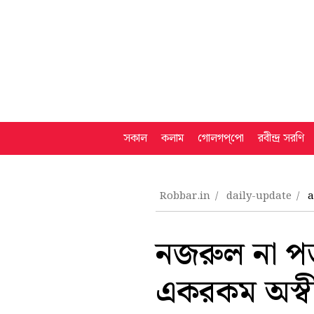
সকাল
কলাম
গোলগপ্‌পো
রবীন্দ্র সরণি
Robbar.in
daily-update
a
নজরুল না পড়
একরকম অস্ব