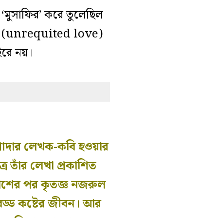
 ‘মুসাফির’ করে তুলেছিল
া’র (unrequited love)
াইরে নয়।
েশাদার লেখক-কবি হওয়ার
ে তাঁর লেখা প্রকাশিত
কাশের পর কৃতজ্ঞ নজরুল
বড্ড কষ্টের জীবন। আর