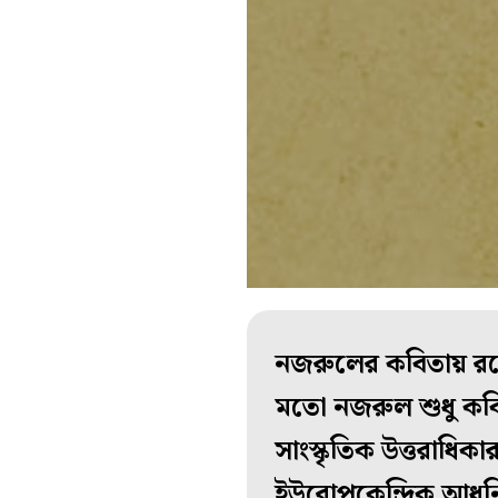
নজরুলের কবিতায় রয়ে
মতো নজরুল শুধু কবি
সাংস্কৃতিক উত্তরাধিক
ইউরোপকেন্দ্রিক আধুন