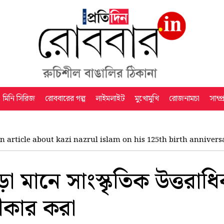
মিনি সিরিজ
রোববারের গল্প
লাইমলাইট
মুখোমুখি
রোজনামচা
সাম্প
n article about kazi nazrul islam on his 125th birth anniver
া মানে সাংস্কৃতিক উত্তরাধ
ীকার করা