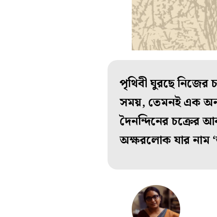
পৃথিবী ঘুরছে নিজের 
সময়, তেমনই এক অনন্ত
দৈনন্দিনের চক্রের আ
অক্ষরলোক যার নাম ‘অক