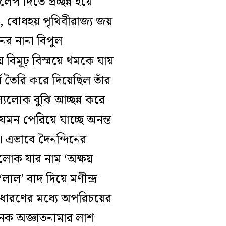
প দিতে প্রচ্ছন্ন হয়ে
র, বোধহয় পৃথিবীরাজ্য জয়
র নানা বিপুল
ে বিমূঢ় বিস্ময়ে থমকে যায়
্ম তৈরি করে দিয়েছিল তাঁর
যলোক বুঝি আচ্ছন্ন করে
মন পেরিয়ে যাচ্ছে অনন্ত
। এভাবে দৈনন্দিনের
রলোক যার নাম ‘অক্ষয়
’ বাদ দিয়ে মণীন্দ্র
সাধারণের মধ্যে অপরিচয়ের
নৈক অজ্ঞাতনামার লাশ