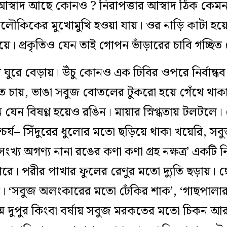
 আস্বাদ আছে কোনও ? নিরাপত্তার আস্বাদ ঠিক কেম
 অলৌকিকের মুখোমুখি হওয়া যায়। ওর নাড়ি কাটা হ
দিয়ে। প্রকৃতিও যেন তাই গোপন ভাঁড়ারের চাবি গচ্ছ
 ঘুরে বেড়ায়। উঁচু কোনও এক ঢিবির ওপরে নির্বান্ধ
িতে চায়, ভাঙা সবুজ বোতলের টুকরো হয়ে গেঁথে থাকা
যেন বিষণ্ণ হয়েও রঙিন। মায়ার স্নিগ্ধতায় টলটলে। 
র্য– সিঁদুরের ধুলোর মতো ছড়িয়ে থাকা খয়েরি, সবু
্য অগণ্য নানা রঙের কণা কণা গ্রহ নক্ষত্র’ একটি নির্দ
 ঘোরে। পরীর পাখার ফুলের রেণুর মতো দ্যুতি ছড়ায়। 
িতে। ‘সবুজ অলংকারের মতো ঢেঁকির শাক’, ‘গাছপালার
ষ্ম দুপুর কিংবা বর্ষায় সবুজ মরকতের মতো চিকন আর