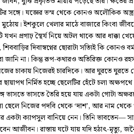
বন, বুঝি প্রকৃতিও মায়ায় পড়েছে তার। ক্ষতের প্রলে
ির সঙ্গে। যজ্ঞের ভস্ম থেকে কোনও অলৌকিক অস্ত্
ুঠোয়। ইশকুলে খেলার মাঠে বাজারে কিংবা জীবনে
যখন প্রগাঢ় স্থৈর্য নিয়ে অটল থাকে আর ধাক্কা খেয়
, শিববাড়ির দিবাস্বপ্নের ছোরাটা সত্যিই কি কোনও বর
ানি না। কিন্তু রূপ-কথারও অতিরিক্ত কোনও রহস্
িজের চাকায় নিজেরই চারদিকে। আর ঘুরতে ঘুরতে যে
ায়াপথ নির্মিত হচ্ছে ছেলেটির হেঁটে চলা অক্ষপথে
ঙ্গে ভাসতে ভাসতে তৈরি হয়ে যায় একটা গোটা অক্ষ
ছেলে নিজের পদবি থেকে ‘দাশ’, আর নাম থেকে ‘লাল
জ্যের একটা ক্যাপসুল বানিয়ে নেন। তিনি ভাবতেন— 
ন আজীবন। রাস্তায় ঘটে যায় যদি হঠাৎ-মৃত্যু, জ