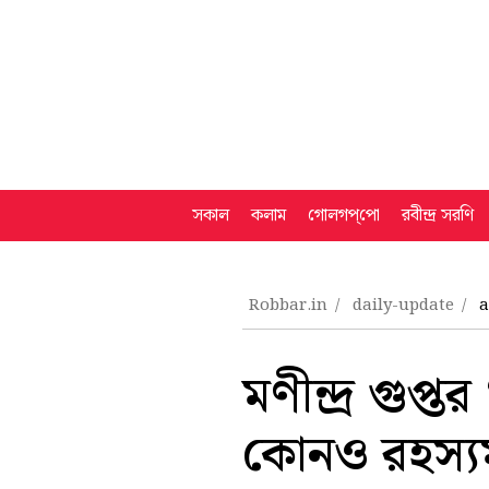
সকাল
কলাম
গোলগপ্‌পো
রবীন্দ্র সরণি
Robbar.in
daily-update
a
মণীন্দ্র গুপ
কোনও রহস্