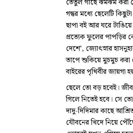
তেঁতুল গাছে ঝমঝম করা 
গন্ধর মধ্যে ছেলেটি কিছ
ছাপা বই আর ঘরে টাঙিয়ে 
প্রত্যেক ফুলের পাপড়ির কে
দেশে’, জ্যোৎস্নার হাসনু
তাপে শুকিয়ে মুচমুচ করা 
বাইরের পৃথিবীর জায়গা হ
ছেলে তো বড় হবেই। জীবন
গিলে নিতেই হবে। সে তো 
দাদু-দিদিমার কাছে আশ্র
যৌবনের খিদে নিয়ে পৌঁছে