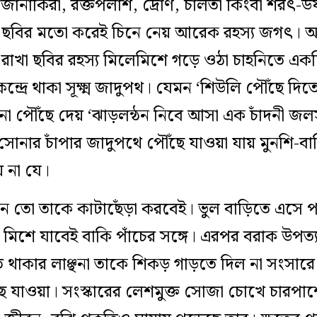
জোনাকিরা, রক্তপলাশ, দ্রোণ, চালতা কিংবা শরৎ-
ুটা ছবির মতো করেই চিনে নেয় আরেক রহস্য জগৎ। অক
রাখা ছবির রহস্য মিলেমিশে গড়ে ওঠা চাহনিতে একদ
ন্দ্রে থাকা সূক্ষ্ম জাদুপথ। যেমন ‘শিউলি পৌঁছে দি
হানা পৌঁছে দেয় ‘ঝাড়লন্ঠন নিবে আসা এক চাঁদনী জলস
সোনার চাঁপার জাদুপথে পৌঁছে যাওয়া যায় মুনশি-বাড়
য় না যে।
 তো তাকে কাটাছেঁড়া করবেই। ভুল বাড়িতে এসে পড়া
মিশে যাবেই বাকি পাঁচের সঙ্গে। এরপর বরাক উপত্
িত থাকার লাঞ্ছনা তাকে শিকড় গাড়তে দিল না সংসারে
 যাওয়া। সংস্কারের লেশমুক্ত সোজা চোখে চারপাশ