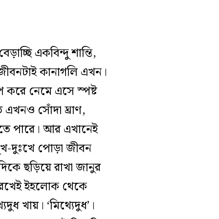
্ছি একবিন্দু শান্তি,
ধায় জীবনটাই কানাগলি এখন।
করে নেমে এসে স্পষ্ট
 এখনও সোঁদা ঘ্রাণ,
 করতে পারে। আর এখানেই
ুখ-দুঃখে পোড়া জীবন
িকে ছড়িয়ে রাখা জানুর
 রেখেই ইহলোক থেকে
দুধ খায়। ‘মিথ্যেদুধ’।