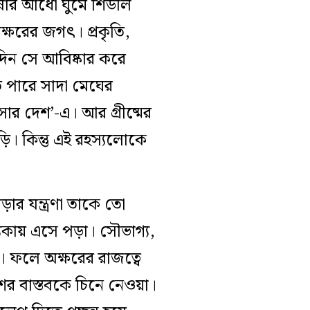
উষার আধো ঘুমে শিউলি
্ষরের জগৎ। প্রকৃতি,
িন সে আবিষ্কার করে
তে পারে সাদা মেঘের
ার দেশ’-এ। আর গ্রীষ্মের
ি। কিন্তু এই রহস্যলোকে
র যন্ত্রণা তাকে তো
যকায় এসে পড়া। সৌভাগ্য,
। ফলে অক্ষরের রাজত্বে
ের বাস্তবকে চিনে নেওয়া।