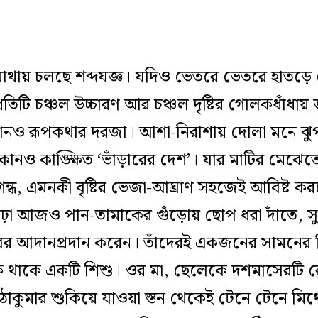
য় চলছে শব্দযজ্ঞ। যদিও ভেতরে ভেতরে হাতড়ে বেড়াচ
 প্রতিটি চঞ্চল উচ্চারণ আর চঞ্চল দৃষ্টির গোলকধাঁ
নও রূপকথার দরজা। আশা-নিরাশায় দোলা মনে ঝুপ 
নও কাঙ্ক্ষিত ‘ভাঁড়ারের দেশ’। যার মাটির মেঝেতে
ে গন্ধ, এমনকী বৃষ্টির ভেজা-আঘ্রাণ সহজেই আবিষ্ট
ৌঢ়া আজও পান-তামাকের গুঁড়োয় ছোপ ধরা দাঁতে, স
বের আদানপ্রদান করেন। তাঁদেরই একজনের সামনের দ
কে থাকে একটি শিশু। ওর মা, ছেলেকে দশমাসেরটি
কুমার শুকিয়ে যাওয়া স্তন থেকেই টেনে টেনে মিথ্যে