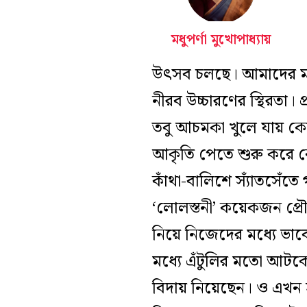
মধুপর্ণা মুখোপাধ্যায়
উৎসব চলছে। আমাদের মাথা
নীরব উচ্চারণের স্থিরতা।
তবু আচমকা খুলে যায় কো
আকৃতি পেতে শুরু করে কো
কাঁথা-বালিশে স্যাঁতসেঁত
‘লোলস্তনী’ কয়েকজন প্র
নিয়ে নিজেদের মধ্যে ভা
মধ্যে এঁটুলির মতো আট
বিদায় নিয়েছেন। ও এখন ঠা