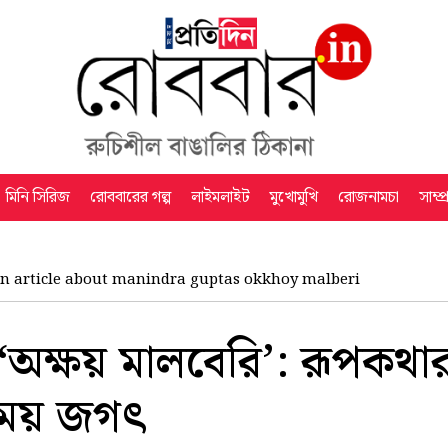
মিনি সিরিজ
রোববারের গল্প
লাইমলাইট
মুখোমুখি
রোজনামচা
সাম্প
n article about manindra guptas okkhoy malberi
্তর ‘অক্ষয় মালবেরি’: রূপকথ
যময় জগৎ