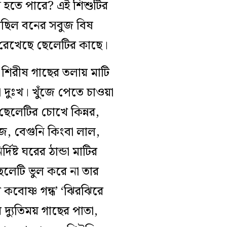
ন হতে পারে? এই শিশুটির
য়েছিল বনের সবুজ বিষ
িত রেখেছে ছেলেটির কাছে।
ব শিরীষ গাছের তলায় মাটি
 দুঃখ। খুঁজে পেতে চাওয়া
ছেলেটির চোখে কিন্নর,
জ, বেগুনি কিংবা লাল,
িষ্ট ঘরের ঠান্ডা মাটির
ছেলেটি ভুল করে না তার
 কবোষ্ণ গন্ধ’ ‘ঝিরঝিরে
 দ্যুতিময় গাছের পাতা,