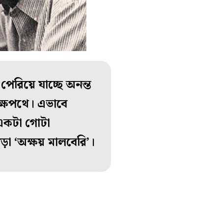
েরিয়ে যাচ্ছে অনন্ত
অক্ষপথে। এভাবে
 একটা গোটা
ড়া ‘অক্ষয় মালবেরি’।