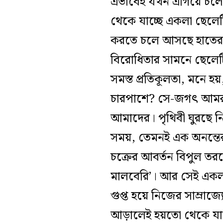
এভাবেই যখন এগিয়ে চলে জী
থেকে যাচ্ছে একলা ছেলেট
করতে চলে আসছে হাতের ম
বিরোধিতার সামনে ছেলেটি 
সমস্ত প্রতিকূলতা, মনে হয়
চারপাশে? সে-জগৎ আমরা জ
আমাদের। পৃথিবী ঘুরছে ন
সময়, তেমনই এক অনন্তের ছ
চক্রের আবর্তন বিপুল তর
মালবেরি’। আর সেই একলা 
গুপ্ত হয়ে নিজের সাম্রা
আড়ালেই হয়তো থেকে যাবে