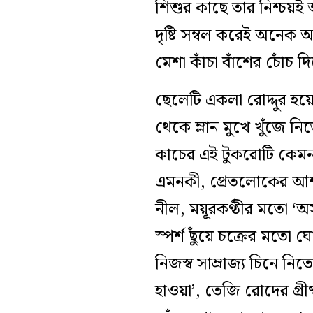
শিশুর কাছে তার নিশ্চয়ই
দৃষ্টি সম্বল করেই অনেক
মেশা কাঁচা বাঁশের চোঁচ 
ছেলেটি একলা রোদ্দুর হয়ে
থেকে ম্লান মুখে খুঁজে ন
কাচের এই টুকরোটি কেমন 
এমনকী, প্রেতলোকের আশ্চ
নীল, ময়ূরকণ্ঠীর মতো ‘অসংখ
স্পর্শ ছুঁয়ে চক্রের মতো
নিজস্ব সাম্রাজ্য চিনে ন
হাওয়া’, তেজি রোদের গ্রী