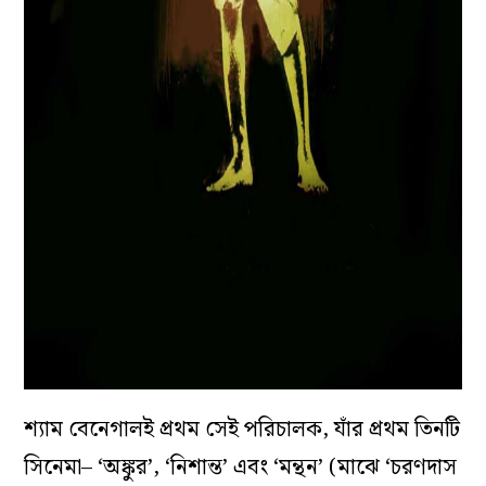
শ্যাম বেনেগালই প্রথম সেই পরিচালক, যাঁর প্রথম তিনটি
সিনেমা– ‘অঙ্কুর’, ‘নিশান্ত’ এবং ‘মন্থন’ (মাঝে ‘চরণদাস