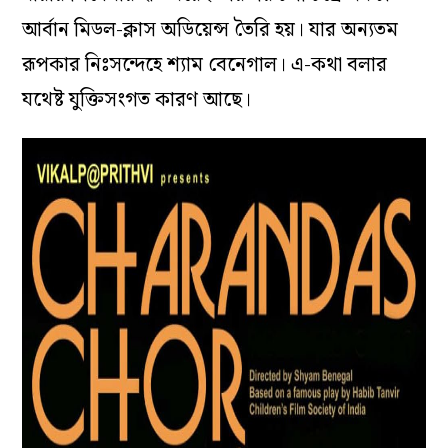
আর্বান মিডল-ক্লাস অডিয়েন্স তৈরি হয়। যার অন্যতম
রূপকার নিঃসন্দেহে শ্যাম বেনেগাল। এ-কথা বলার
যথেষ্ট যুক্তিসংগত কারণ আছে।