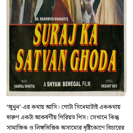
‘জুনুন’-এর কথায় আসি। গোটা সিনেমাটাই এককথায়
দারুণ একটা আকর্ষণীয় পিরিয়ড পিস। সেখানে কিন্তু
সামাজিক ও লিঙ্গভিত্তিক অসাম্যের দৃষ্টিকোণে বিচারের