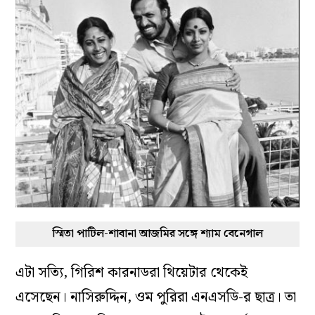
স্মিতা পাটিল-শাবানা আজমির সঙ্গে শ্যাম বেনেগাল
এটা সত্যি, গিরিশ কারনাডরা থিয়েটার থেকেই
এসেছেন। নাসিরুদ্দিন, ওম পুরিরা এনএসডি-র ছাত্র। তা