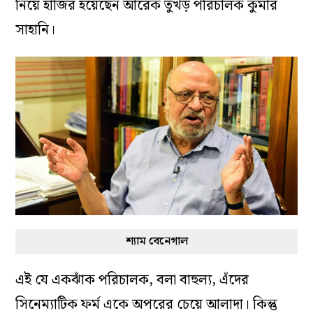
নিয়ে হাজির হয়েছেন আরেক তুখড় পরিচালক কুমার
সাহানি।
শ্যাম বেনেগাল
এই যে একঝাঁক পরিচালক, বলা বাহুল্য, এঁদের
সিনেম্যাটিক ফর্ম একে অপরের চেয়ে আলাদা। কিন্তু