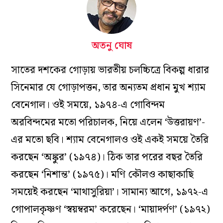
অতনু ঘোষ
সাতের দশকের গোড়ায় ভারতীয় চলচ্চিত্রে বিকল্প ধারার
সিনেমার যে গোড়াপত্তন, তার অন্যতম প্রধান মুখ শ্যাম
বেনেগাল। ওই সময়ে, ১৯৭৪-এ গোবিন্দম
অরবিন্দমের মতো পরিচালক, নিয়ে এলেন ‘উত্তরায়ণ’-
এর মতো ছবি। শ্যাম বেনেগালও ওই একই সময়ে তৈরি
করছেন ‘অঙ্কুর’ (১৯৭৪)। ঠিক তার পরের বছর তৈরি
করছেন ‘নিশান্ত’ (১৯৭৫)। মণি কৌলও কাছাকাছি
সময়েই করছেন ‘মাথাসুরিয়া’। সামান্য আগে, ১৯৭২-এ
গোপালকৃষ্ণণ ‘স্বয়ম্বরম’ করেছেন। ‘মায়াদর্পণ’ (১৯৭২)