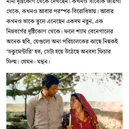
নানা দৃষ্টিকোণ থেকে দেখছেন। কখনও সাবেকি জায়গা
থেকে, কখনও আবার পরস্পর-বিরোধিতায়। আবার
কখনও তাকে তুলে এনেছেন একদম নতুন, এক
নিম্নবর্গের দৃষ্টিকোণ থেকে। ফলে শ্যাম বেনেগালের
অনেক ছবি, যেগুলো অন্য পরিচালকের কাছে নিছকই
‘ডকুমেন্টারি’ হত, সেটা হয়ে উঠেছে অনবদ্য ফিচার
ফিল্ম। যেমন– মন্থন।