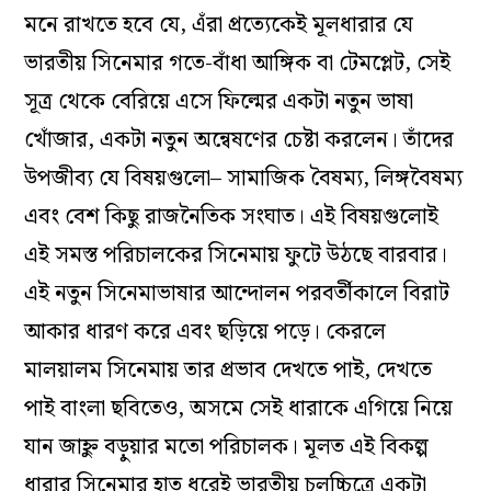
মনে রাখতে হবে যে, এঁরা প্রত্যেকেই মূলধারার যে
ভারতীয় সিনেমার গতে-বাঁধা আঙ্গিক বা টেমপ্লেট, সেই
সূত্র থেকে বেরিয়ে এসে ফিল্মের একটা নতুন ভাষা
খোঁজার, একটা নতুন অন্বেষণের চেষ্টা করলেন। তাঁদের
উপজীব্য যে বিষয়গুলো– সামাজিক বৈষম্য, লিঙ্গবৈষম্য
এবং বেশ কিছু রাজনৈতিক সংঘাত। এই বিষয়গুলোই
এই সমস্ত পরিচালকের সিনেমায় ফুটে উঠছে বারবার।
এই নতুন সিনেমাভাষার আন্দোলন পরবর্তীকালে বিরাট
আকার ধারণ করে এবং ছড়িয়ে পড়ে। কেরলে
মালয়ালম সিনেমায় তার প্রভাব দেখতে পাই, দেখতে
পাই বাংলা ছবিতেও, অসমে সেই ধারাকে এগিয়ে নিয়ে
যান জাহ্নু বড়ুয়ার মতো পরিচালক। মূলত এই বিকল্প
ধারার সিনেমার হাত ধরেই ভারতীয় চলচ্চিত্রে একটা