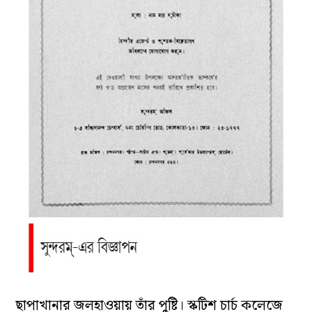
ছাপাখানার জলহাওয়ায় তাঁর পুষ্টি। স্কটিশ চার্চ কলেজে