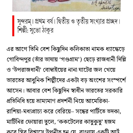
এর আগে তিনি বেশ কিছুদিন কলিকাতা নামক ধ্যাদ্ধেড়ে
গোবিন্দপুর (তাঁর ভাষায় ‘গণ্ডগ্রাম’) ছেড়ে রাজধানী দিল্লি
ও ‘উপরাজধানী’ বোম্বাইয়ের নানা ঘাটের জল খেয়ে
ভারতের আধুনিক শিল্পীদের একটা বড় অংশের সংস্পর্শে
আসেন। আবার বেশ কিছুদিন স্বাধীন ভারতের সরকারি
প্রতিনিধি হয়ে ভ্রাম্যমাণ প্রদর্শনী নিয়ে আমেরিকা-
রাশিয়া-মধ্যপ্রাচ্য করে বেরিয়ে– সন্ধের পার্টিতে ভদকা,
মার্টিনির ফোয়ারা তুলে, ‘ককটেলের কাতুকুতু’ হজম
করে স্থির বিশ্বাসে উপনীত হন যে, বাংলায় একটি আর্ট