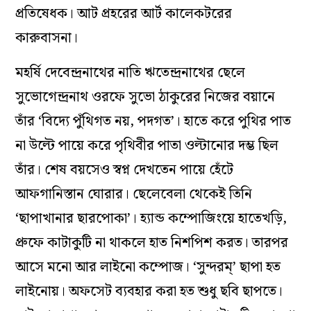
প্রতিষেধক। আট প্রহরের আর্ট কালেকটরের
কারুবাসনা।
মহর্ষি দেবেন্দ্রনাথের নাতি ঋতেন্দ্রনাথের ছেলে
সুভোগেন্দ্রনাথ ওরফে সুভো ঠাকুরের নিজের বয়ানে
তাঁর ‘বিদ্যে পুঁথিগত নয়, পদগত’। হাতে করে পুথির পাত
না উল্টে পায়ে করে পৃথিবীর পাতা ওল্টানোর দম্ভ ছিল
তাঁর। শেষ বয়সেও স্বপ্ন দেখতেন পায়ে হেঁটে
আফগানিস্তান ঘোরার। ছেলেবেলা থেকেই তিনি
‘ছাপাখানার ছারপোকা’। হ্যান্ড কম্পোজিংয়ে হাতেখড়ি,
প্রুফে কাটাকুটি না থাকলে হাত নিশপিশ করত। তারপর
আসে মনো আর লাইনো কম্পোজ। ‘সুন্দরম্‌’ ছাপা হত
লাইনোয়। অফসেট ব্যবহার করা হত শুধু ছবি ছাপতে।