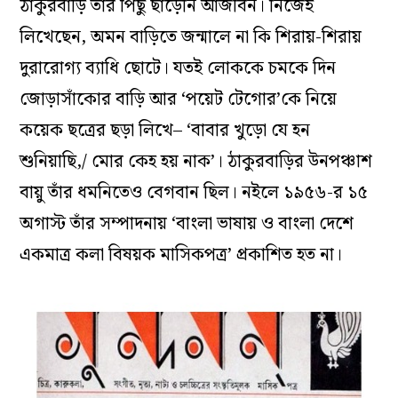
ঠাকুরবাড়ি তাঁর পিছু ছাড়েনি আজীবন। নিজেই
লিখেছেন, অমন বাড়িতে জন্মালে না কি শিরায়-শিরায়
দুরারোগ্য ব্যাধি ছোটে। যতই লোককে চমকে দিন
জোড়াসাঁকোর বাড়ি আর ‘পয়েট টেগোর’কে নিয়ে
কয়েক ছত্রের ছড়া লিখে– ‘বাবার খুড়ো যে হন
শুনিয়াছি,/ মোর কেহ হয় নাক’। ঠাকুরবাড়ির উনপঞ্চাশ
বায়ু তাঁর ধমনিতেও বেগবান ছিল। নইলে ১৯৫৬-র ১৫
অগাস্ট তাঁর সম্পাদনায় ‘বাংলা ভাষায় ও বাংলা দেশে
একমাত্র কলা বিষয়ক মাসিকপত্র’ প্রকাশিত হত না।