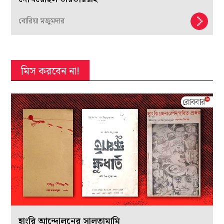
বোরিয়া মজুমদার
মিস করবেন না!
হাংরি আন্দোলনের সালতামামি