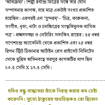
‘অতিক্রমা’। শিল্পী রথীন্দ্র মিত্রের সঙ্গে তাঁর যৌথ
সম্পাদনার কাগজ, যার মাত্র একটাই সংখ্যা প্রকাশিত
হয়েছিল। এরপরই এল ‘সুন্দরম্‌’– ‘চিত্র, কারুকলা,
সংগীত, নৃত্য, নাট্য ও চলচ্চিত্রের সংস্কৃতিমূলক মাসিক
পত্র’। প্রচ্ছদসজ্জা ও লেটারিং সত্যজিৎ রায়ের। ৫৪ নম্বর
গণেশচন্দ্র অ্যাভেনিউ থেকে প্রকাশিত এবং ২৪ নম্বর
রিপন স্ট্রিট ঠিকানার আর্টাইন প্রেস প্রাইভেট লিমিটেড
থেকে মুদ্রিত অভিনবত্বে ভরপুর কাগজটির মাপ ছিল
২৩.৫ সেমি X ১৭.৫ সেমি।
……………………………………………………………………
যদিও বন্ধু-বান্ধবেরা তাঁকে নিরস্ত করার কম চেষ্টা
করেননি। সুভো ঠাকুরের শুভচিন্তকও তো ছিলেন