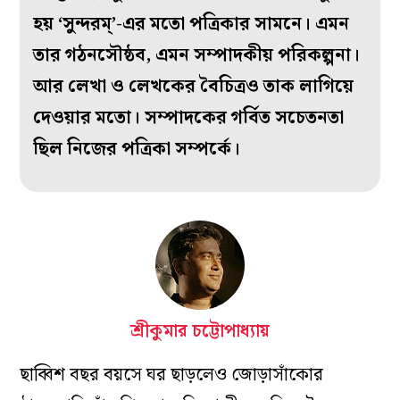
হয় ‘সুন্দরম্‌’-এর মতো পত্রিকার সামনে। এমন
তার গঠনসৌষ্ঠব, এমন সম্পাদকীয় পরিকল্পনা।
আর লেখা ও লেখকের বৈচিত্রও তাক লাগিয়ে
দেওয়ার মতো। সম্পাদকের গর্বিত সচেতনতা
ছিল নিজের পত্রিকা সম্পর্কে।
শ্রীকুমার চট্টোপাধ্যায়
ছাব্বিশ বছর বয়সে ঘর ছাড়লেও জোড়াসাঁকোর