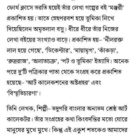
ফোর্থ ক্লাসে ভরতি হয়েই তাঁর লেখা গল্পের বই ‘মঞ্জরী’
প্রকাশিত হয়। তাতে স্নেহপরবশ হয়ে ভূমিকা লিখে
দিয়েছিলেন অমৃতলাল বসু। ধীরে ধীরে তাঁর নিজের
লেখা বইয়ের সংখ্যাও বাড়ে। প্রকাশিত হয়– ‘নীলরক্ত
লাল হয়ে গেছে’, ‘ডিকেণ্টার’, ‘মায়ামৃগ’, ‘কাঁকড়া’,
‘রুদ্ররাজ’, ‘অলাতচক্র’, ‘পট ও ভূমিকা’ ইত্যাদি। অনেক
পরে দু’টি পত্রিকার পাতা থেকে সংগ্রহ করে প্রকাশিত
হয়েছে– ‘আর্ট কালেকশনের অষ্টপ্রহর’ এবং
‘বিস্মৃতিচারণা’।
তিনি লেখক, শিল্পী– তদুপরি বাংলার অন্যতম শ্রেষ্ঠ আর্ট
কালেকটর। তাঁর সংগ্রহের কথা কিংবদন্তির মতো ঘোরে
মানুষের মুখে মুখে। কিন্তু এই একুশ শতকেও আমাদের