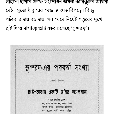
লাইনো ছাপায় প্রুফে সংশোধন অথবা কাটাকুটির জায়গা
নেই। সুভো ঠাকুরের মেজাজ যেত বিগড়ে। কিন্তু
পত্রিকার দায় বড় দায়! সব মেনে নিয়েই শত্তুরের মুখে
ছাই দিয়ে নাগাড়ে আট বছর চলেছে ‘সুন্দরম্‌’।