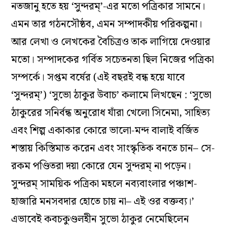
নতজানু হতে হয় ‘সুন্দরম্‌’-এর মতো পত্রিকার সামনে।
এমন তার গঠনসৌষ্ঠব, এমন সম্পাদকীয় পরিকল্পনা।
আর লেখা ও লেখকের বৈচিত্রও তাক লাগিয়ে দেওয়ার
মতো। সম্পাদকের গর্বিত সচেতনতা ছিল নিজের পত্রিকা
সম্পর্কে। সপ্তম বর্ষের (এই বছরই বন্ধ হয়ে যাবে
‘সুন্দরম্‌’) ‘সুভো ঠাকুর উবাচ’ কলামে লিখছেন : ‘সুভো
ঠাকুরের সনির্বন্ধ অনুরোধ যাঁরা খেলো সিনেমা, সাহিত্য
এবং শিল্প একাকার কোরে ভালো-মন্দ বালাই বর্জিত
শস্তায় কিস্তিমাত করেন এবং সাংস্কৃতিক বনতে চান– সে-
রকম পণ্ডিতরা দয়া কোরে যেন সুন্দরম্‌ না পড়েন।
সুন্দরম্‌ সাময়িক পত্রিকা মহলে নব্যবাংলার পঞ্চাশ-
হাজারি মনসবদার হোতে চায় না– এই ওর বক্তব্য।’
এভাবেই কবচকুণ্ডলহীন সুভো ঠাকুর নেমেছিলেন