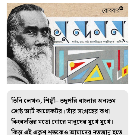
তিনি লেখক, শিল্পী– তদুপরি বাংলার অন্যতম
শ্রেষ্ঠ আর্ট কালেকটর। তাঁর সংগ্রহের কথা
কিংবদন্তির মতো ঘোরে মানুষের মুখে মুখে।
কিন্তু এই একুশ শতকেও আমাদের নতজানু হতে