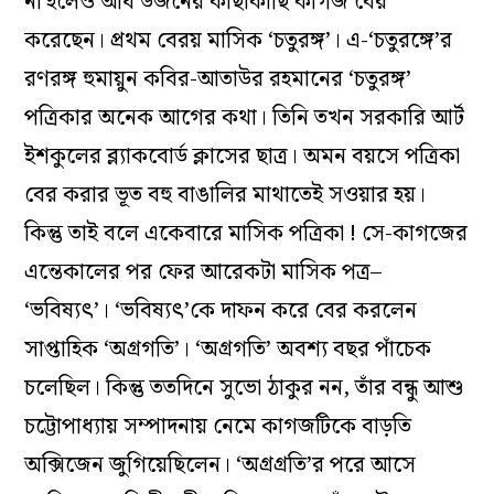
না হলেও আধ ডজনের কাছাকাছি কাগজ বের
করেছেন। প্রথম বেরয় মাসিক ‘চতুরঙ্গ’। এ-‘চতুরঙ্গে’র
রণরঙ্গ হুমায়ুন কবির-আতাউর রহমানের ‘চতুরঙ্গ’
পত্রিকার অনেক আগের কথা। তিনি তখন সরকারি আর্ট
ইশকুলের ব্ল্যাকবোর্ড ক্লাসের ছাত্র। অমন বয়সে পত্রিকা
বের করার ভূত বহু বাঙালির মাথাতেই সওয়ার হয়।
কিন্তু তাই বলে একেবারে মাসিক পত্রিকা ! সে-কাগজের
এন্তেকালের পর ফের আরেকটা মাসিক পত্র–
‘ভবিষ্যৎ’। ‘ভবিষ্যৎ’কে দাফন করে বের করলেন
সাপ্তাহিক ‘অগ্রগতি’। ‘অগ্রগতি’ অবশ্য বছর পাঁচেক
চলেছিল। কিন্তু ততদিনে সুভো ঠাকুর নন, তাঁর বন্ধু আশু
চট্টোপাধ্যায় সম্পাদনায় নেমে কাগজটিকে বাড়তি
অক্সিজেন জুগিয়েছিলেন। ‘অগ্রগ্রতি’র পরে আসে