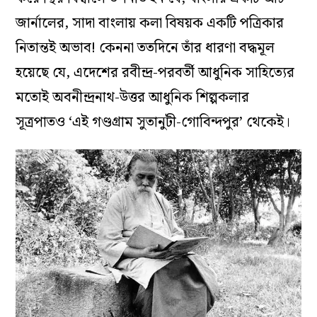
জার্নালের, সাদা বাংলায় কলা বিষয়ক একটি পত্রিকার
নিতান্তই অভাব! কেননা ততদিনে তাঁর ধারণা বদ্ধমূল
হয়েছে যে, এদেশের রবীন্দ্র-পরবর্তী আধুনিক সাহিত্যের
মতোই অবনীন্দ্রনাথ-উত্তর আধুনিক শিল্পকলার
সূত্রপাতও ‘এই গণ্ডগ্রাম সুতানুটী-গোবিন্দপুর’ থেকেই।