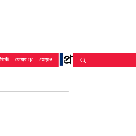
্রতিকী
ফেয়ার প্লে
এছাড়াও