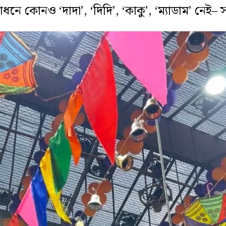
ধনে কোনও ‘দাদা’, ‘দিদি’, ‘কাকু’, ‘ম্যাডাম’ নেই– 