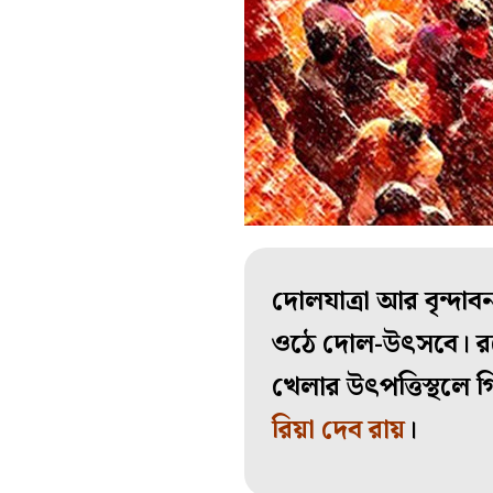
দোলযাত্রা আর বৃন্দাব
ওঠে দোল-উৎসবে। রঙ
খেলার উৎপত্তিস্থলে
রিয়া দেব রায়
।