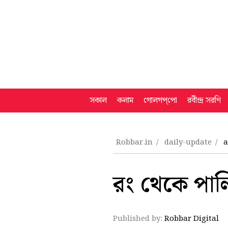
সকাল
কলাম
গোলগপ্‌পো
রবীন্দ্র সরণি
Robbar.in
daily-update
a
রং থেকে পাল
Published by:
Robbar Digital