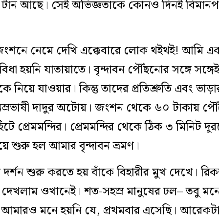
টা টান আছে। সেই অভিজ্ঞতাকে কোনও দিনই বিমানপথ
রা জংশনে নেমে দেখি এক্কেবারে লোক থইথই! আমি একটা
বিধা হয়নি যাতায়াতে। বৃন্দাবন পৌঁছনোর সঙ্গে সঙ্গ
কে নিয়ে যাওয়ার। কিন্তু তাদের প্রতিশ্রুতি এবং ভাড়া
নম্রভাষী দাদুর অটোয়। জংশন থেকে ৬০ টাকায় পৌঁ
ে প্রেমমন্দির। প্রেমমন্দির থেকে ঠিক ৩ মিনিট দূর
িয়ে শুরু হল আমার বৃন্দাবন ভ্রমণ।
 দর্শন শুরু করতে হয় বাঁকে বিহারীর মুখ দেখে। রি
 দেখলাম ওখানেই। শত-সহস্র মানুষের ঢল– তবু মন
 আমারও মনে হয়নি যে, প্রথমবার এসেছি। আরেকটা খু