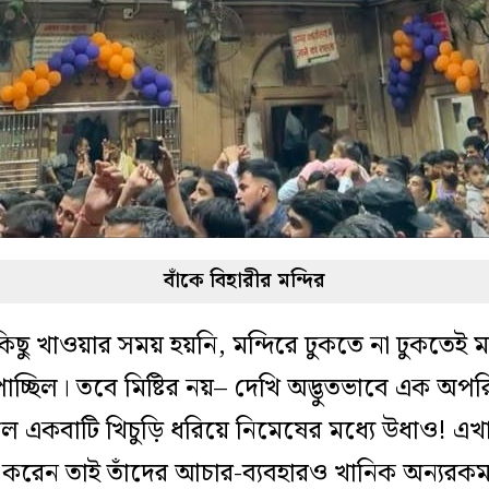
বাঁকে বিহারীর মন্দির
িছু খাওয়ার সময় হয়নি, মন্দিরে ঢুকতে না ঢুকতে
চ্ছিল। তবে মিষ্টির নয়– দেখি অদ্ভুতভাবে এক অপ
লে একবাটি খিচুড়ি ধরিয়ে নিমেষের মধ্যে উধাও! এখা
 বাস করেন তাই তাঁদের আচার-ব্যবহারও খানিক অন্য