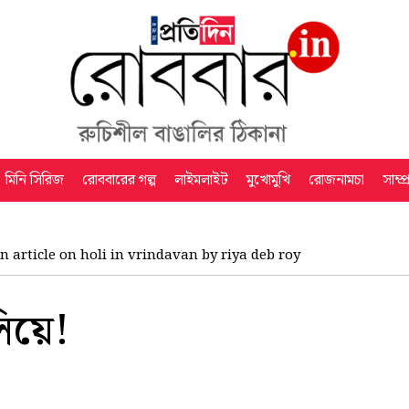
মিনি সিরিজ
রোববারের গল্প
লাইমলাইট
মুখোমুখি
রোজনামচা
সাম্প
n article on holi in vrindavan by riya deb roy
িয়ে!