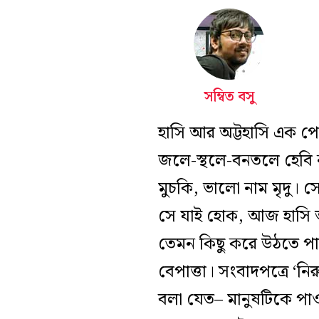
সম্বিত বসু
হাসি আর অট্টহাসি এক প
জলে-স্থলে-বনতলে হেবি 
মুচকি, ভালো নাম মৃদু। 
সে যাই হোক, আজ হাসি আর
তেমন কিছু করে উঠতে প
বেপাত্তা। সংবাদপত্রে ‘ন
বলা যেত– মানুষটিকে পাও