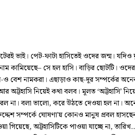
েটেরই ভাই। পেট-ফাটা হাসিতেই ওদের জন্ম। যদিও
নাম কামিয়েছে– সে হল হাসি। বাড়ির ছোটটি। ওদ
সে-ও বেশ নামকরা। এছাড়াও কাছ-দূর সম্পর্কের অন
 অট্টহাসি নিয়েই কথা বলব। মূলত ‘অট্টহাসি’ নিয়
ারল না। বলা ভালো, করে উঠতে দেওয়া হল না। অ
িরুদ্দেশ সম্পর্কে ঘোষণা’য় কোনও মানুষ প্রবল হাসছ
য়া গিয়েছে, অট্টহাসিটিকে পাওয়া যাচ্ছে না, তারি