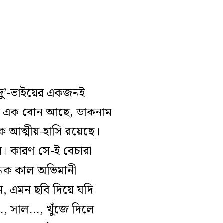
 দু’-ভাইয়ের একজনই
ের এক বোন আছে, ডাকনাম
েক আত্মীয়-হাসি রয়েছে।
ে। কারণ সে-ই বেচারা
নেক কাল অভিমানী
েন, এমন ছবি দিয়ে যদি
খ…, সাল…, খুঁজে দিলে