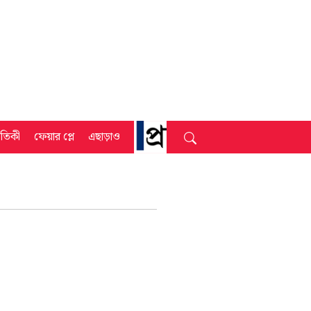
্রতিকী
ফেয়ার প্লে
এছাড়াও