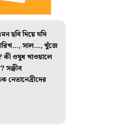
এমন ছবি দিয়ে যদি
 তারিখ…, সাল…, খুঁজে
? কী ওষুধ খাওয়ালে
? সঞ্জীব
ৈতিক নেতানেত্রীদের