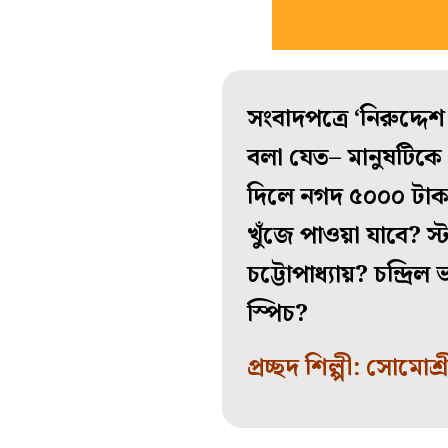
সংবাদপত্রে ‘নিরুদ্দ
বলা যেত– মানুষটিকে 
দিলে নগদ ৫০০০ টাকা
খুঁজে পাওয়া যাবে? স্
চট্টোপাধ্যায়? চন্দ্রিল
স্পিচ?
প্রচ্ছদ শিল্পী: সোমোশ্