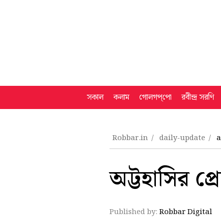
সকাল
কলাম
গোলগপ্‌পো
রবীন্দ্র সরণি
Robbar.in
daily-update
a
অট্টহাসির প্র
Published by:
Robbar Digital