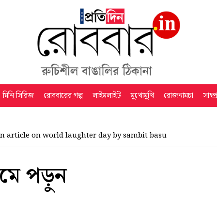
মিনি সিরিজ
রোববারের গল্প
লাইমলাইট
মুখোমুখি
রোজনামচা
সাম্প
n article on world laughter day by sambit basu
েমে পড়ুন