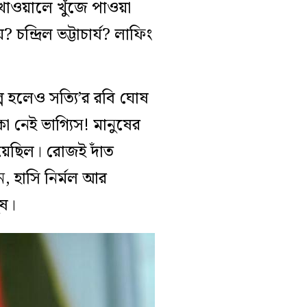
খাওয়ালে খুঁজে পাওয়া
চন্দ্রিল ভট্টাচার্য? লাফিং
প হলেও সত্যি’র রবি ঘোষ
 নেই ভাগ্যিস! মানুষের
হয়েছিল। রোজই দাঁত
ন, হাসি নির্মল আর
ুষ।