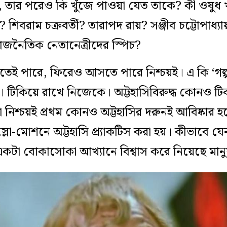
, তার পরেও কি খুঁজে পাওয়া যেত তাকে? কী ওষুধ 
 শিবরাম চক্রবর্তী? তারাপদ রায়? সঞ্জীব চট্টোপাধ্যায়? 
? রাজনৈতিক নেতানেত্রীদের স্পিচ?
েতেই পারে, ফিরেও আসতে পারে নিশ্চয়ই। এ কি ‘গল্
 টিকিয়ে রাখে নিজেকে। অট্টহাসিবিরুদ্ধ কোনও টিকা
া নিশ্চয়ই প্রথম কোনও অট্টহাসির দরুনই আবিষ্কার 
লো-মোশনে অট্টহাসি প্র্যাকটিস করা হয়। কীভাবে যে
 একটা বোকাসোকা আখ্যানে বিশ্বাস করে নিয়েছে মান