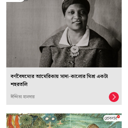
বর্ণবৈষম্যের আমেরিকায় সাদা-কালোর মিশ্র একটা
শহরতলি
ঈপ্সিতা হালদার