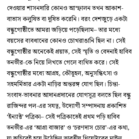
দেওয়ার শাসনদারি কোনও আস্ফালন তখন আকাশ-
বাতাস কলুষিত বা দূষিত করেনি। বরং দেশজুড়ে একটা
বন্ধুগোষ্ঠীতে আমরা জড়িয়ে পড়েছিলাম– তার মধ্যে
বয়সের ব্যবধানের কোনও চোখরাঙানি ছিল না। সেই
বন্ধুগোষ্ঠীর অনেকেই প্রয়াত, সেই স্মৃতি ও বেদনাই হাবিব
তনভীর-কে নিয়ে লিখতে গেলে ব্যথিত করে। সেই
বন্ধুগোষ্ঠীর মধ্যে আগ্রহ, কৌতূহল, অনুসন্ধিৎসা ও
সহমর্মিতার একটা নাড়ির অন্তরঙ্গ যোগ ছিল। চিন্তা-
সংবাদ-ভাবনার আদানপ্রদানের যোগসূত্র বলতে ছিল বন্ধু
রাজিন্দর পল-এর সযত্ন, উদ্যোগী সম্পাদনায় প্রকাশিত
‘ইন্যাক্ট’ পত্রিকা– সেই পত্রিকাতেই প্রথম পড়ি হাবিব
তনভীর-এর ‘আগ্রা বাজার’ ও ‘চরণদাস চোর’-এর কথা,
যা অচিরেই হয়ে উঠেছিল ভারতীয় থিয়েটারের মাইল