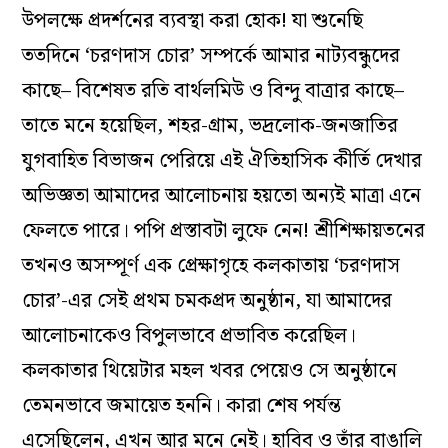
উপলক্ষে প্রদর্শনের ব্যবস্থা করা হোক! যা শুনেছি
ততদিনে ‘চরণদাস চোর’ সম্পর্কে আমার নাট্যবন্ধুদের
কাছে– বিশেষত রতি বার্থলমিউ ও বিন্দু বাত্রার কাছে–
তাতে মনে হয়েছিল, শহর-গ্রাম, ভদ্রলোক-জনজাতির
যুগবাহিত বিভাজন পেরিয়ে এই ঐতিহাসিক কীর্তি দেখার
অভিজ্ঞতা আমাদের আলোচনায় হয়তো অন্যই মাত্রা এনে
ফেলতে পারে। পপি প্রস্তাবটা লুফে নেন! শ্রীশিক্ষায়তনের
তখনও অসম্পূর্ণ এক প্রেক্ষাগৃহে কলকাতায় ‘চরণদাস
চোর’-এর সেই প্রথম চমকপ্রদ অনুষ্ঠান, যা আমাদের
আলোচনাকেও বিপুলভাবে প্রভাবিত করেছিল।
কলকাতার থিয়েটার মহল খবর পেয়েও সে অনুষ্ঠানে
তেমনভাবে জমায়েত হননি। কারা শেষ পর্যন্ত
এসেছিলেন, এখন আর মনে নেই। হাবিব ও তাঁর বাঙালি