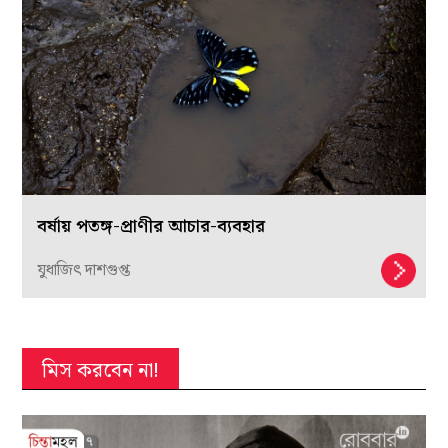
বর্ষায় পতঙ্গ-প্রাণীর আচার-ব্যবহার
যুধাজিৎ দাশগুপ্ত
মিস করবেন না!