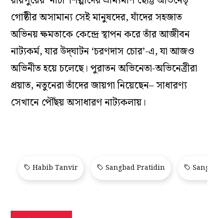
রায়পুরের ‘নাচা’ শিল্পীদের ভ্রাম‌্যমাণ ছোট্ট অভিনেতৃ
গোষ্ঠীর অসামান্য সেই মানুষদের, যাঁদের সহজাত
অভিনয় ক্ষমতাকে কেন্দ্রে স্থাপন করে তাঁর আজীবন
নাট্যকর্ম, যার উদ্‌ঘাটন ‘চরণদাস চোর’-এ, যা আজও
অভিনীত হয়ে চলেছে। পুরাতন অভিনেতা-অভিনেত্রীরা
প্রয়াত, নতুনেরা তাঁদের জায়গা নিয়েছেন– সাধারণ্য
সেখানে পৌঁছয় অসাধারণ নাট্যকলায়।
Habib Tanvir
Sangbad Pratidin
Sangbad