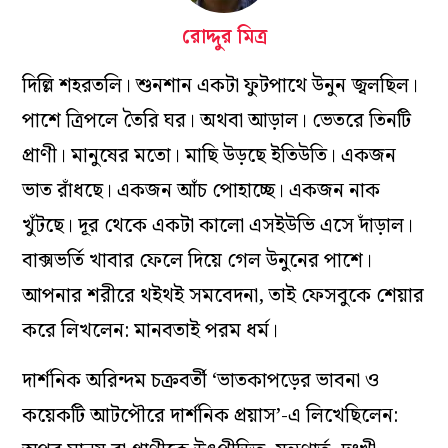
রোদ্দুর মিত্র
দিল্লি শহরতলি। শুনশান একটা ফুটপাথে উনুন জ্বলছিল।
পাশে ত্রিপলে তৈরি ঘর। অথবা আড়াল। ভেতরে তিনটি
প্রাণী। মানুষের মতো। মাছি উড়ছে ইতিউতি। একজন
ভাত রাঁধছে। একজন আঁচ পোহাচ্ছে। একজন নাক
খুঁটছে। দূর থেকে একটা কালো এসইউভি এসে দাঁড়াল।
বাক্সভর্তি খাবার ফেলে দিয়ে গেল উনুনের পাশে।
আপনার শরীরে থইথই সমবেদনা, তাই ফেসবুকে শেয়ার
করে লিখলেন: মানবতাই পরম ধর্ম।
দার্শনিক অরিন্দম চক্রবর্তী ‘ভাতকাপড়ের ভাবনা ও
কয়েকটি আটপৌরে দার্শনিক প্রয়াস’-এ লিখেছিলেন: