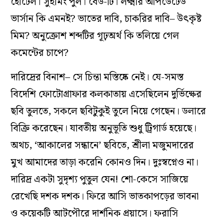
হোটেল। সুইমিং পুল। বেড-টি। লক্ষ্মীর আপডেটেড
ভার্সান কি এমনই? ভাতের দাবি, চাকরির দাবি– উৎকৃষ্ট
মিম? অনুক্রোশ শব্দটির গূঢ়অর্থ কি তলিয়ে গেল
কমেন্টের চাপে?
দারিদ্রের বিনাশ– সে চিন্তা মস্তিষ্কে নেই। যে-সমস্ত
বিদেশি ফোটোগ্রাফার কলকাতায় এসেছিলেন দুর্ভিক্ষের
ছবি তুলতে, সকলে ছবিটুকুই তুলে নিয়ে গেছেন। ডলারে
বিক্রি করেছেন। যাবতীয় অনুভূতি শুধু ট্রিগার্ড হয়েছে।
অথচ, ‘আকালের সন্ধানে’ ছবিতে, শ্রীলা মজুমদারের
মুখ আমাদের তাড়া করেনি কোনও দিন। দুঃস্বপ্নেও না।
দারিদ্র একটা সুদৃশ্য পুতুল যেন! শো-কেসে সাজিয়ে
রেখেছি দশক দশক। ফিরে আসি ভাতকাপড়ের ভাবনা
ও কয়েকটি আটপৌরে দার্শনিক প্রয়াসে। ফরাসি