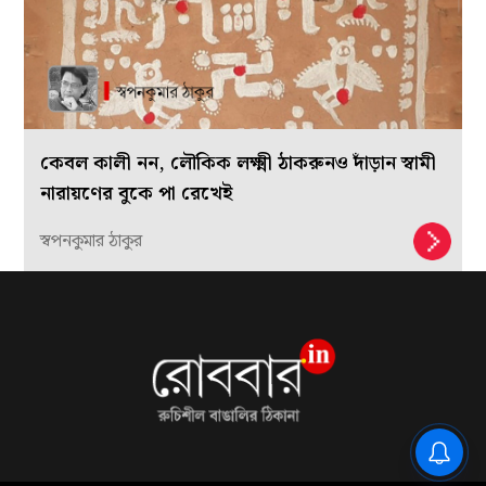
কেবল কালী নন, লৌকিক লক্ষ্মী ঠাকরুনও দাঁড়ান স্বামী
নারায়ণের বুকে পা রেখেই
স্বপনকুমার ঠাকুর