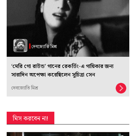
‘মেরি গো রাউন্ড’ গানের রেকর্ডিং-এ গায়িকার জন্য
সারাদিন অপেক্ষা করেছিলেন সুচিত্রা সেন
দেবজ্যোতি মিশ্র
মিস করবেন না!