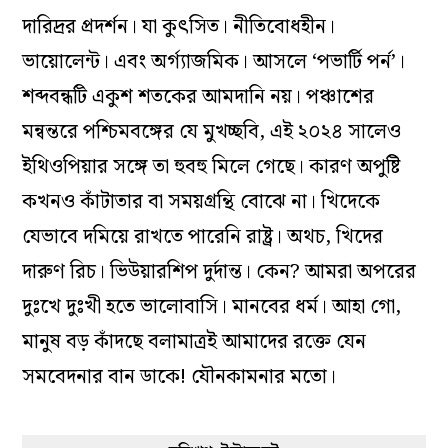
দারিদ্রর প্রদর্শন। যা কুৎসিত। নীতিবোধহীন।
ভায়োলেন্ট। এবং অর্গ্যাজমিক। আসলে ‘পভার্টি পর্ন’।
শব্দবন্ধটি একুশ শতকের আমদানি নয়। পঞ্চাশের
মন্বন্তরে পশ্চিমবঙ্গের যে মুখচ্ছবি, এই ২০২৪ সালেও
ইথিওপিয়ার সঙ্গে তা হুবহু মিলে গেছে। কারণ অপুষ্টি
কখনও কাঁটাতার বা সময়গ্রন্থি বোঝে না। খিদেকে
যেভাবে দমিয়ে রাখতে পারেনি রাষ্ট্র। অথচ, খিদের
দারুণ রিচ। ভিউয়ারশিপ দুর্দান্ত। কেন? আমরা অপরের
দুঃখে দুঃখী হতে ভালোবাসি। মানবের ধর্ম। আহা গো,
মানুষ বড় কাঁদছে বলামাত্রই আমাদের রক্তে যেন
সমবেদনার বান ডাকে! যৌনকামনার মতো।