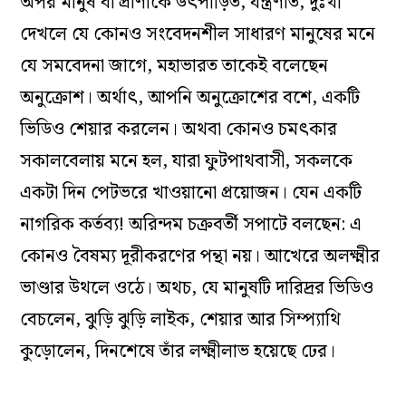
অপর মানুষ বা প্রাণীকে উৎপীড়িত, যন্ত্রণার্ত, দুঃখী
দেখলে যে কোনও সংবেদনশীল সাধারণ মানুষের মনে
যে সমবেদনা জাগে, মহাভারত তাকেই বলেছেন
অনুক্রোশ। অর্থাৎ, আপনি অনুক্রোশের বশে, একটি
ভিডিও শেয়ার করলেন। অথবা কোনও চমৎকার
সকালবেলায় মনে হল, যারা ফুটপাথবাসী, সকলকে
একটা দিন পেটভরে খাওয়ানো প্রয়োজন। যেন একটি
নাগরিক কর্তব্য! অরিন্দম চক্রবর্তী সপাটে বলছেন: এ
কোনও বৈষম্য দূরীকরণের পন্থা নয়। আখেরে অলক্ষ্মীর
ভাণ্ডার উথলে ওঠে। অথচ, যে মানুষটি দারিদ্রর ভিডিও
বেচলেন, ঝুড়ি ঝুড়ি লাইক, শেয়ার আর সিম্প্যাথি
কুড়োলেন, দিনশেষে তাঁর লক্ষ্মীলাভ হয়েছে ঢের।