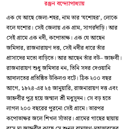
রঞ্জন বন্দ্যোপাধ্যায়
এক যে আছে জেলা-শহর, নাম তার ‘যশোহর’, লোকে
বলে যশোর। সেই জেলায় এক গ্রাম, সাগরদাঁড়ি। আর
সেই গ্রামে এক নদী, কপোতাক্ষ। এক যে আছেন
জমিদার, রাজনারায়ণ দত্ত, সেই নদীর ধারে তাঁর
প্রাসাদের মতো বাড়িতে। আর আছেন তাঁর বউ– জাহ্নবী।
রাজনারায়ণ শুধু জমিদার নন, তিনি সদর দেওয়ানি
আদালতের প্রতিষ্ঠিত উকিলও বটে। ঠিক ২০০ বছর
আগে, ১৮২৪-এর ২৫ জানুয়ারি, রাজনারায়ণ দত্ত এবং
জাহ্নবীর পুত্র হয়ে জন্মাল শ্রী মধুসূদন। সে বড় হতে
লাগল ২০০ বছরের পুরনো সেই গ্রামে। তারপর
কপোতাক্ষর জলে শিখল সাঁতার। গ্রামের গাছের ছায়ায়
বসে মা জাহ্নবীর কাছে সে শুনল রামায়ণ-মহাভারতের