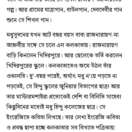
গল্প। আর গ্রামের যাত্রাগান, বাউলগান, দেবদেবীর গান
শুনে সে শিখল গান।
মধুসূদনের যখন আট বছর বয়স বাবা রাজনারায়ণ-মা
জাহ্নবীর সঙ্গে সে চলে এল কলকাতায়। রাজনারায়ণ
বাড়ি কিনলেন খিদিরপুরে। আর ছেলেকে ভর্তি করলেন
খিদিরপুরের স্কুলে। কলকাতাতেও জমে উঠল তাঁর
ওকালতি। দু’-বছর পরেই, অর্থাৎ মধু ন’য়ে পড়তে না
পড়তেই, সে হিন্দু স্কুলের জুনিয়ার বিভাগের ছাত্র! আর
তার মাস্টারমশাইরা প্রত্যেকেই দেশি বা বিলিতি সাহেব!
কিছুদিনের মধ্যেই মধু হিন্দু কলেজের ছাত্র। সে
ইংরেজিতে কবিতা লিখছে। তার লেখা ইংরেজি কবিতা
ও প্রবন্ধ ছাপা হচ্ছে কলকাতার সব বিখ্যাত পত্রিকায়: