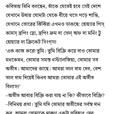
কবিতায় তিনি বলছেন, তাঁকে যেতেই হবে সেই দেশে
যেখানে ঊষার ঘোমটা থেকে ধীরে খসে পড়ে শান্তি,
যেখানে ভোরের ঝিঁঝিঁরা এখনও ডাকছে: হোয়‌্যার পিস্‌
কামস্‌ ড্রপিং স্লো, ড্রপিং ফ্রম দ‌্য ভেল্‌ অফ দ‌্য মর্নিং টু
হ‌োয়‌্যার দ‌্য ক্রিকেট সিংগ্‌স!
‘এক কাজ করো তুমি। তুমি বিক্রি করে দাও তোমার
মনকেমন, তোমার সমস্ত নস্ট‌্যালজিয়া, তোমার সব
অতীত। আমাদের কাছে। আমরা ভাল দাম দেব, বেশ
ভাল দাম দিয়েই কিনব আমরা তোমার এই অতীত
বিলাস!’
–অতীত আবার বিক্রি করা যায় না কি? কীভাবে বিক্রি?
–বিনিময় প্রথা। তুমি যদি তোমার অতীতের সর্বস্ব দান
কর, আমরা তোমাকে দারুণ একটা ভবিষ‌্যৎ দেব,