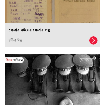
ফেরার বইয়ের ফেরার গল্প
রবীনা মিত্র