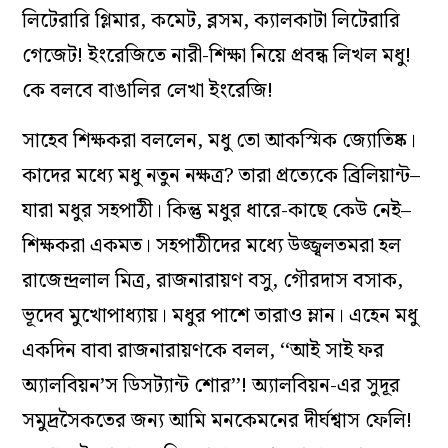
লিটেরারি গ্লিমার, কমেট, ব্লসম, ক্যালকাটা লিটেরারি
গেজেট! ইংরেজিতে নারী-শিক্ষা নিয়ে প্রবন্ধ লিখল মধু!
কে বলবে বাঙালির লেখা ইংরেজি!
সাহেব শিক্ষকরা বললেন, মধু তো আকস্মিক জ্যোতিষ্ক।
কাদের মধ্যে মধু নতুন নক্ষত্র? তারা প্রত্যেকে ব্রিলিয়ান্ট–
যারা মধুর সহপাঠী। কিন্তু মধুর ধারে-কাছে কেউ নেই–
শিক্ষকরা একমত। সহপাঠীদের মধ্যে উজ্জ্বলতমরা হল
রাজেন্দ্রলাল মিত্র, রাজনারায়ণ বসু, গৌরদাস বসাক,
ভূদেব মুখোপাধ্যায়। মধুর পাশে তারাও ম্লান। এহেন মধু
একদিন বাবা রাজনারায়ণকে বলল, ‘‘আই সাই ফর
অ্যালবিয়ন’স ডিসট্যান্ট শোর’’! অ্যালবিয়ন-এর সুদূর
সমুদ্রসৈকতের জন্য আমি মনকেমনের দীর্ঘশ্বাস ফেলি!