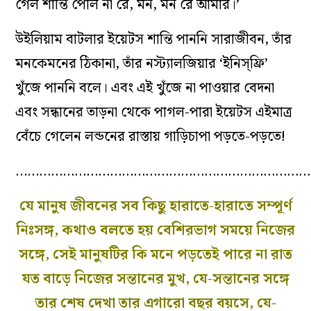
গেল শান্তি পেলি না রে, মন, মন রে আমার।’
উইলিয়াম বাটলার ইয়েটস শান্তি পাননি সারাজীবন, তাঁর
মনকেমনের ঠিকানা, তাঁর নস্ট‌্যালজিয়ার ‘ইনিস্‌ফ্রি’
খুঁজে পাননি বলে। এবং এই খুঁজে না পাওয়ার বেদনা
এবং সন্ধানের তাড়না থেকে পাগল-পারা ইয়েটস এইমাত্র
বেঁচে গেলেন লন্ডনের রাস্তায় গাড়িচাপা পড়তে-পড়তে!
…………………………………………………………………
যে মানুষ জীবনের সব কিছু হারাতে-হারাতে সম্পূর্ণ
নিঃসঙ্গ, কথাও বলতে হয় বেশিরভাগ সময়ে নিজের
সঙ্গে, সেই মানুষটির কি মনে পড়তেই পারে না রাত
যত বাড়ে নিজের সন্তানের মুখ, যে-সন্তানের সঙ্গে
তার শেষ দেখা তার এগারো বছর বয়সে, যে-