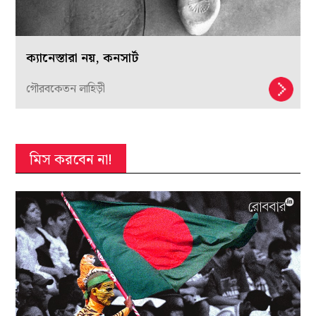
ক্যানেস্তারা নয়, কনসার্ট
গৌরবকেতন লাহিড়ী
মিস করবেন না!