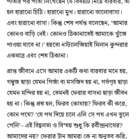
পাতার পর পাতা লিখেছেন যে বিষয়টি নিয়ে বারবার, তা
হল হারানো চিঠি। হারানো মুখ। হারানো ভালোবাসা।
এবং হারানো বাসা। কিন্তু শেষ পর্যন্ত বলেছেন, ‘আমার
কোনও বাড়ি নেই। কোনও ঠিকানাতেই আমাকে খুঁজে
পাওয়া যাবে না।’ হয়তো নস্ট‌্যালজিয়াই মিলান কুন্দরার
একমাত্র এবং শেষ ঠিকানা।
প্রান্ত জীবনে এসে আমার একটি কথা বারবার মনে হয়,
গম্বুজ ছাড়া যেমন গির্জা বা মসজিদ হয় না, গর্ভগৃহ ছাড়া
যেমন মন্দির হয় না, তেমনই ফেরার বাসনা ছাড়া জীবন
হয় না। কিন্তু প্রশ্ন হল, ফিরব কোথায়? ফিরব কী করে,
কোন পথে? ‘যে পথ দিয়ে চলে এলি সে পথ এখন ভুলে
গেলি’– এই বিহ্বলতা ও বিস্ময় শুধু কি রবীন্দ্রনাথের?
আমাদের নয়? ফেরার টান আমরা কে না অনুভব করি,