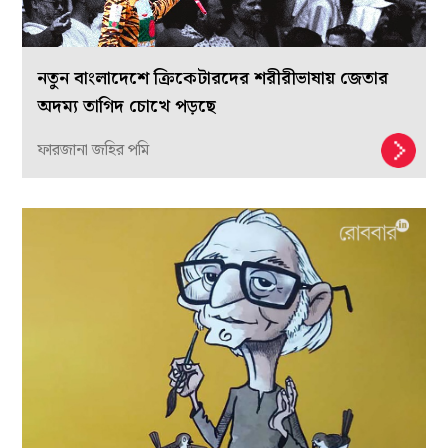
নতুন বাংলাদেশে ক্রিকেটারদের শরীরীভাষায় জেতার
অদম্য তাগিদ চোখে পড়ছে
ফারজানা জহির পমি