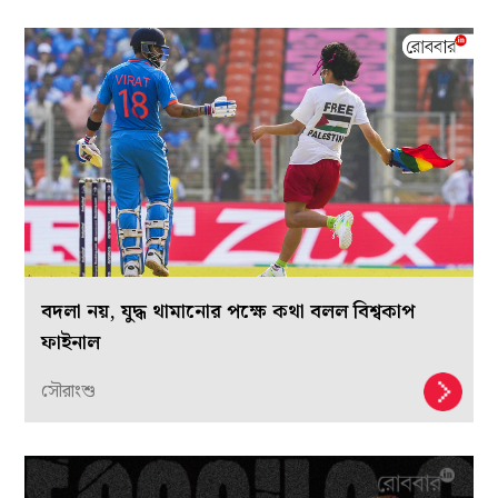
বদলা নয়, যুদ্ধ থামানোর পক্ষে কথা বলল বিশ্বকাপ
ফাইনাল
সৌরাংশু