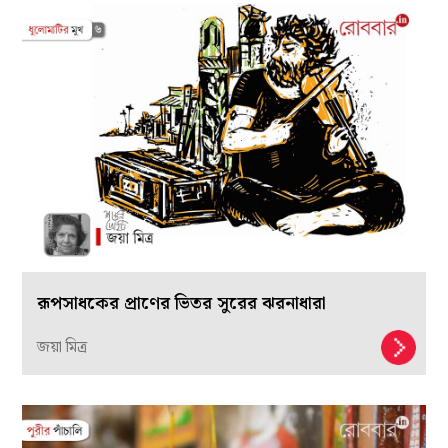
রূপসাধকের প্রাণের ভিতর সুরের ঝরনাধারা
জয়া মিত্র