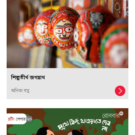
শিল্পতীর্থ জগন্নাথ
অনিতা বসু