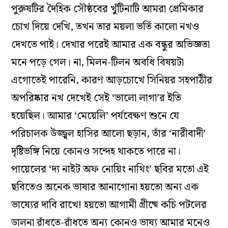
পুরুষটির দৈহিক সৌষ্ঠবের খুঁটিনাটি আমরা প্রেমিকার
চোখ দিয়ে দেখি, তখন তার ময়লা ভর্তি কালো নখও
দেখতে পাই। দেখার পরেই আমার এক বন্ধুর অভিজ্ঞতা
মনে পড়ে গেল। না, মিলন-টিলন অবধি বিষয়টা
এগোতেই পারেনি, কারণ আড়চোখে সিনিয়র সহপাঠীর
অপরিষ্কার নখ দেখেই সেই ‘ভালো লাগা’র ইতি
হয়েছিল। আমার ‘মেয়েলি’ পর্যবেক্ষণ শুনে যে
পরিচালক উজ্জ্বল হাসির আলো ছড়ান, তাঁর ‘নারীবাদী’
দৃষ্টিভঙ্গি নিয়ে কোনও সন্দেহ থাকতে পারে না।
পায়েলের ‘দ্য নাইট অফ নোয়িং নাথিং’ ছবির মতো এই
ছবিতেও অনেক ভাষার আনাগোনা হয়তো অন্য এক
ভাষ্যের দাবি রাখে! হয়তো আগামী গ্রীষ্মে কচি পটলের
ডালনা রাঁধতে-রাঁধতে অন্য কোনও ভাষ্য আমার মনেও