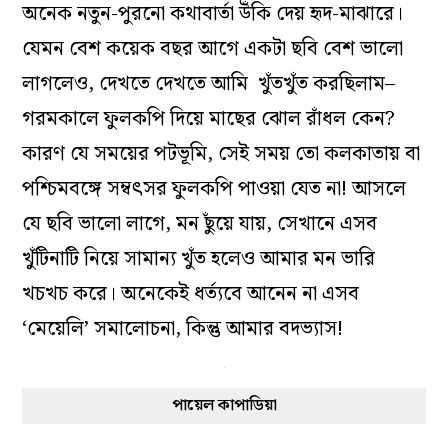
অনেক নতুন-পুরনো কথাবার্তা উঁকি দেয় হৃদ-মাঝারে।
যেমন বেশ কয়েক বছর আগে একটা ছবি বেশ ভালো
লাগলেও, দেখতে দেখতে আমি খুঁতখুঁত করছিলাম–
গরমকালে ফুলকপি দিয়ে মাছের ঝোল রাঁধল কেন?
কারণ যে সময়ের পটভূমি, সেই সময় তো কলকাতায় বা
পশ্চিমবঙ্গে সম্বৎসর ফুলকপি পাওয়া যেত না! আসলে
যে ছবি ভালো লাগে, মন ছুঁয়ে যায়, সেখানে এসব
খুঁটিনাটি নিয়ে সামান্য খুঁত হলেও আমার মন ভারি
খচখচ করে। অনেকেই ধর্ত্যবে আনেন না এসব
‘মেয়েলি’ সমালোচনা, কিন্তু আমার বদভ্যাস!
পায়েল কাপাডিয়া