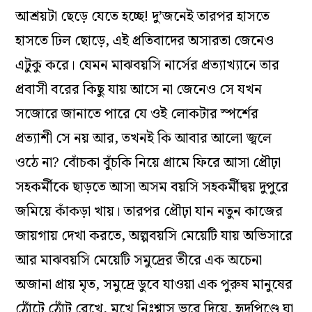
আশ্রয়টা ছেড়ে যেতে হচ্ছে! দু’জনেই তারপর হাসতে
হাসতে ঢিল ছোড়ে, এই প্রতিবাদের অসারতা জেনেও
এটুকু করে। যেমন মাঝবয়সি নার্সের প্রত্যাখ্যানে তার
প্রবাসী বরের কিছু যায় আসে না জেনেও সে যখন
সজোরে জানাতে পারে যে ওই লোকটার স্পর্শের
প্রত্যাশী সে নয় আর, তখনই কি আবার আলো জ্বলে
ওঠে না? বোঁচকা বুঁচকি নিয়ে গ্রামে ফিরে আসা প্রৌঢ়া
সহকর্মীকে ছাড়তে আসা অসম বয়সি সহকর্মীদ্বয় দুপুরে
জমিয়ে কাঁকড়া খায়। তারপর প্রৌঢ়া যান নতুন কাজের
জায়গায় দেখা করতে, অল্পবয়সি মেয়েটি যায় অভিসারে
আর মাঝবয়সি মেয়েটি সমুদ্রের তীরে এক অচেনা
অজানা প্রায় মৃত, সমুদ্রে ডুবে যাওয়া এক পুরুষ মানুষের
ঠোঁটে ঠোঁট রেখে, মুখে নিঃশ্বাস ভরে দিয়ে, হৃদপিণ্ডে ঘা