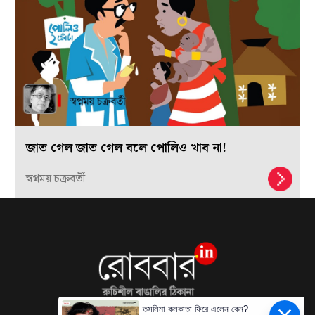
জাত গেল জাত গেল বলে পোলিও খাব না!
স্বপ্নময় চক্রবর্তী
তসলিমা কলকাতা ফিরে এলেন কেন?