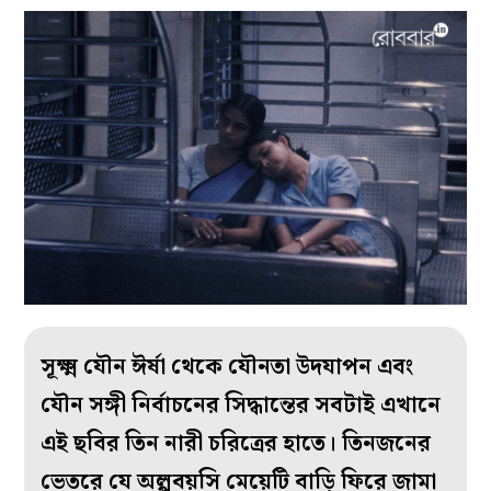
সূক্ষ্ম যৌন ঈর্ষা থেকে যৌনতা উদযাপন এবং
যৌন সঙ্গী নির্বাচনের সিদ্ধান্তের সবটাই এখানে
এই ছবির তিন নারী চরিত্রের হাতে। তিনজনের
ভেতরে যে অল্পবয়সি মেয়েটি বাড়ি ফিরে জামা