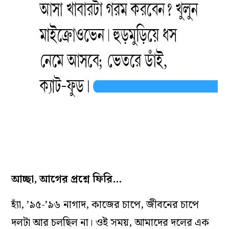
আচ্ছা, আগের প্রশ্নে ফিরি…
হ্যাঁ, ’৯৫-’৯৬ নাগাদ, কাজের চাপে, জীবনের চাপে
দলটা আর চলছিল না। ওই সময়, আমাদের দলের এক