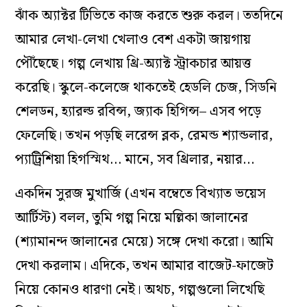
ঝাঁক অ্যাক্টর টিভিতে কাজ করতে শুরু করল। ততদিনে
আমার লেখা-লেখা খেলাও বেশ একটা জায়গায়
পৌঁছেছে। গল্প লেখায় থ্রি-অ্যাক্ট স্ট্রাকচার আয়ত্ত
করেছি। স্কুলে-কলেজে থাকতেই হেডলি চেজ, সিডনি
শেলডন, হ্যারল্ড রবিন্স, জ্যাক হিগিন্স– এসব পড়ে
ফেলেছি। তখন পড়ছি লরেন্স ব্লক, রেমন্ড শ্যান্ডলার,
প্যাট্রিশিয়া হিগস্মিথ… মানে, সব থ্রিলার, নয়ার…
একদিন সুরজ মুখার্জি (এখন বম্বেতে বিখ্যাত ভয়েস
আর্টিস্ট) বলল, তুমি গল্প নিয়ে মল্লিকা জালানের
(শ্যামানন্দ জালানের মেয়ে) সঙ্গে দেখা করো। আমি
দেখা করলাম। এদিকে, তখন আমার বাজেট-ফাজেট
নিয়ে কোনও ধারণা নেই। অথচ, গল্পগুলো লিখেছি