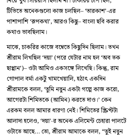
নিয়ে খুব সিরিয়াস ছিলাম না। চাকরির চাপ ছিল,
টিভিতে অনেকগুলো কাজ চলছিল– ‘তারকাশ’-এর
পাশাপাশি ‘রূপকথা’, আরও কিছু– বাংলা ছবি করার
কথাও ভাবছিলাম।
মাঝে, চাকরির কাজে বম্বেতে কিছুদিন ছিলাম। তখন
শ্রীরাম লিখছিল ‘দয়া’ (পরে যেটার নাম হল ‘অব তক
ছাপ্পান’)– ওটা আমিও একসঙ্গে লিখেছি। কিন্তু, রাম
গোপাল বর্মা একটু খামখেয়ালি, হঠাৎ একদিন
শ্রীরামকে বলল, ‘তুমি নতুন একটা গল্পে কাজ করো,
আগেরটা শিমিতকে (আমিন) করতে দাও।’ কেন
এরকম বলল আমার ধারণা নেই। শিমিতের স্ক্রিপ্টটা
আলাদা হলেও, ‘দয়া’-র অনেক এলিমেন্ট চেহারা পালটে
ওটাতে আছে… তো, শ্রীরাম আমাকে বলল, “তুই নতুন