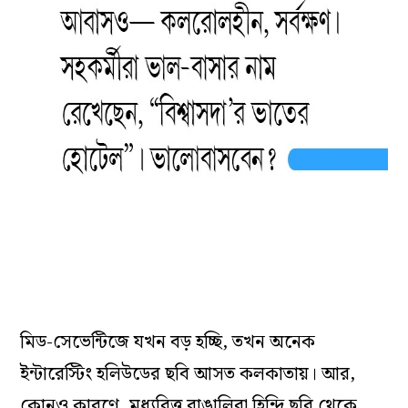
মিড-সেভেন্টিজে যখন বড় হচ্ছি, তখন অনেক
ইন্টারেস্টিং হলিউডের ছবি আসত কলকাতায়। আর,
কোনও কারণে, মধ্যবিত্ত বাঙালিরা হিন্দি ছবি থেকে