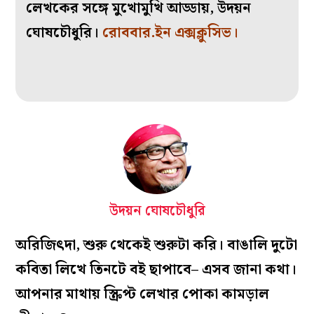
লেখকের সঙ্গে মুখোমুখি আড্ডায়, উদয়ন
ঘোষচৌধুরি।
রোববার.ইন এক্সক্লুসিভ।
উদয়ন ঘোষচৌধুরি
অরিজিৎদা, শুরু থেকেই শুরুটা করি। বাঙালি দুটো
কবিতা লিখে তিনটে বই ছাপাবে– এসব জানা কথা।
আপনার মাথায় স্ক্রিপ্ট লেখার পোকা কামড়াল