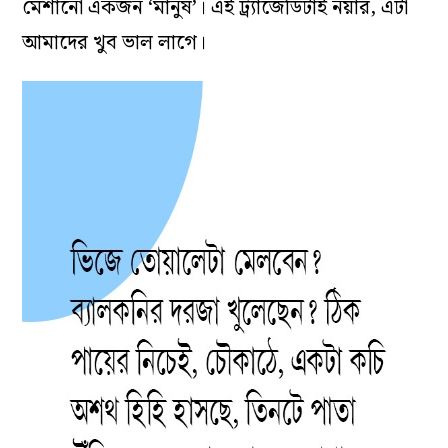
মেশানো একজন ‘মানুষ’। এই ট্র্যাজেডিটাই নয়ার, এটা
আমাদের খুব ভাল লাগে।