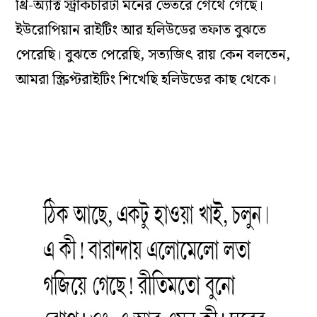
থ্রি-অ্যাক্ট স্ট্রাকচারটা মনের ভেতরে গেঁথে গেছে।
ইউরোপিয়ান রাইটিং আর হলিউডের তফাত বুঝতে
পেরেছি। বুঝতে পেরেছি, সত্যজিৎ রায় কেন বলতেন,
আমরা স্ক্রিপ্টরাইটিং শিখেছি হলিউডের কাছ থেকে।