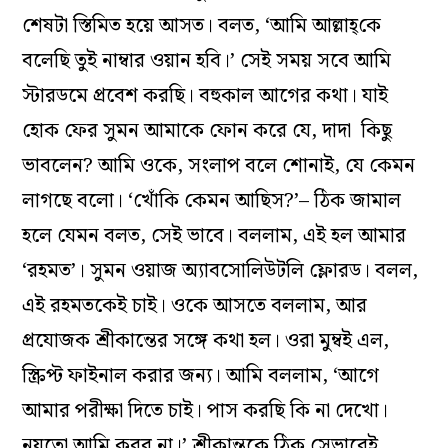
শেষটা স্তিমিত হয়ে আসত। বলত, ‘আমি আল্লাহ্‌কে
বলেছি তুই নাম্বার ওয়ান হবি।’ সেই সময় সবে আমি
স্টারডমে প্রবেশ করছি। বহুকাল আগের কথা। যাই
হোক ফের সুমন আমাকে ফোন করে যে, দাদা কিছু
ভাবলেন? আমি ওকে, সংলাপ বলে শোনাই, যে কেমন
লাগছে বলো। ‘খোঁকি কেমন আছিস?’– ঠিক জামাল
হলে যেমন বলত, সেই ভাবে। বললাম, এই হল আমার
‘রহমত’। সুমন ওয়াজ অ‌্যাবসোলিউটলি ফ্লোরড। বলল,
এই রহমতকেই চাই। ওকে আসতে বললাম, আর
প্রযোজক শ্রীকান্তের সঙ্গে কথা হল। ওরা মুম্বই এল,
স্ক্রিপ্ট ফাইনাল করার জন‌্য। আমি বললাম, ‘আগে
আমার পরীক্ষা দিতে চাই। পাস করছি কি না দেখো।
নয়তো আমি করব না।’ শ্রীকান্তকে ঠিক সেভাবেই