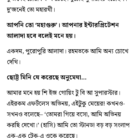
দু’জনেই তো মহারথী।
আপনি তো ‘মহাগুরু’। আপনার ইন্টারপ্রিটেশন
আলাদা হবে বলেই মনে হয়।
একদম, পুরোপুরি আলাদা। রহমতকে আমি অন‌্য চোখে
দেখি।
ছোট্ট মিনি যে করেছে অনুমেঘা…
আমার মনে হয় শি ইজ গোয়িং টু বি আ সুপারস্টার।
এইরকম এফর্টলেস অভিনয়, এইটুকু মেয়ের! কখনও-
সখনও বলেছে– ‘তোমরা গিয়ে বসো, আমি অভিনয়
করছি দেখো।’ (হাসি) আমি তো স্টানড! বড় বড় সংলাপ
এক-এক টেক-এ ওকে করেছে।