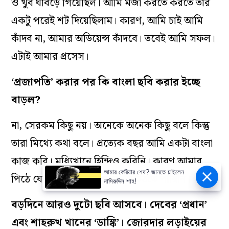
ও খুব ঘাবড়ে গিয়েছিল। আমি মজা করতে করতে তার
একটু পরেই শট দিয়েছিলাম। কারণ, আমি চাই আমি
কাঁদব না, আমার অডিয়েন্স কাঁদবে। তবেই আমি সফল।
এটাই আমার প্রসেস।
‘প্রজাপতি’ করার পর কি বাংলা ছবি করার ইচ্ছে
বাড়ল?
না, সেরকম কিছু নয়। অনেকে অনেক কিছু বলে কিন্তু
তারা মিথ্যে কথা বলে। প্রত্যেক বছর আমি একটা বাংলা
কাজ করি। মধ্যিখানে হিন্দিও করিনি। কারণ আমার
আমার কেরিয়ার শেষ? জানতে চাইলেন
পিঠে যে লেগেছিল, বহুদিন আমি উঠতে পারিনি।
নাসিরুদ্দিন শাহ!
বড়দিনে আরও দুটো ছবি আসবে। দেবের ‘প্রধান’
এবং শাহরুখ খানের ‘ডাঙ্কি’। জোরদার লড়াইয়ের