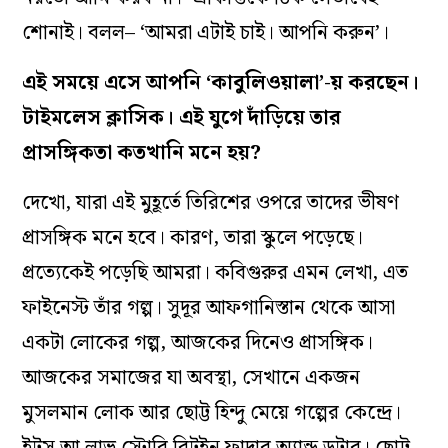
শোনাই। বলল– ‘আমরা এটাই চাই। আপনি করুন’।
এই সময়ে এসে আপনি ‘কাবুলিওয়ালা’-য় করছেন।
টাইমলেস ক্লাসিক। এই যুগে দাঁড়িয়ে তার
প্রাসঙ্গিকতা কতখানি মনে হয়?
দেখো, যারা এই মুহূর্তে তিরিশের ওপরে তাদের ভীষণ
প্রাসঙ্গিক মনে হবে। কারণ, তারা স্কুলে পড়েছে।
প্রত্যেকেই পড়েছি আমরা। কবিগুরুর এমন লেখা, এত
ফাইনেস্ট তাঁর গল্প। সুদূর আফগানিস্তান থেকে আসা
একটা লোকের গল্প, আজকের দিনেও প্রাসঙ্গিক।
আজকের সমাজের যা অবস্থা, সেখানে একজন
মুসলমান লোক আর ছোট্ট হিন্দু মেয়ে গল্পের কেন্দ্রে।
ইট্‌স আ লাভ স্টোরি বিটুইন ফাদার অ‌্যান্ড ডটার। ছোট্ট