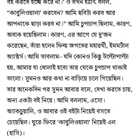
বই করতে ইচ্ছে করে না।’ ও তখন হঠাৎ বলল,
“কাবুলিওয়ালা’ করবেন? আমি ছবিটা করব আর
আপনাকে ছাড়া করব না।” আমি চুপচাপ ছিলাম, কারণ,
অবাক হয়েছিলাম। কারণ, এর আগে যে দু’জন
করেছেন, তাঁরা হলেন ফিল্ম জগতের মহারথী, ইমমর্টাল
অ‌্যাক্টর্স। আমি ভাবলাম– যদি কোনও কিছু উল্টোপাল্টা
হয়, আমার যা ধোলাই হবে! তার থেকে চুপচাপ থাকাই
ভালো। সুমনও আর কথা না বাড়িয়ে চলে গিয়েছিল।
তার অনেকদিন পর সুমন আবার বলে, দেখা করতে চায়,
অন‌্য একটা বই নিয়ে। আমি বললাম, এসো।
অ‌্যাকচুয়ালি, ও আবার ওই বইটা নিয়েই বসতে
চেয়েছিল। ঘুরে-ফিরে ‘কাবুলিওয়ালা’ নিয়েই এল
(হাসি)।