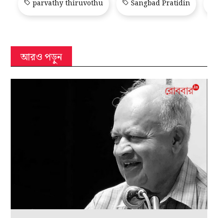
parvathy thiruvothu
Sangbad Pratidin
আরও পড়ুন