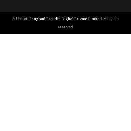
Sangbad Pratidin Digital Private Limited.
A Unit of:
All rights
reserved