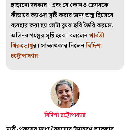
ছাড়ানো দরকার। এবং যে কোনও ক্রোধকে
কীভাবে ক‌্যাওস সৃষ্টি করার জন‌্য অস্ত্র হিসেবে
ব‌্যবহার করা হয় সেটা বুঝে ছবি তৈরি করলে,
অভিনব গল্পের সৃষ্টি হবে। বললেন
পার্বতী
থিরুভোথু
র। সাক্ষাৎকার নিলেন
বিদিশা
চট্টোপাধ্যায়
বিদিশা চট্টোপাধ্যায়
নারী-পুরুষের মধ‌্যে বৈষম‌্যের উদাহরণ আকছার