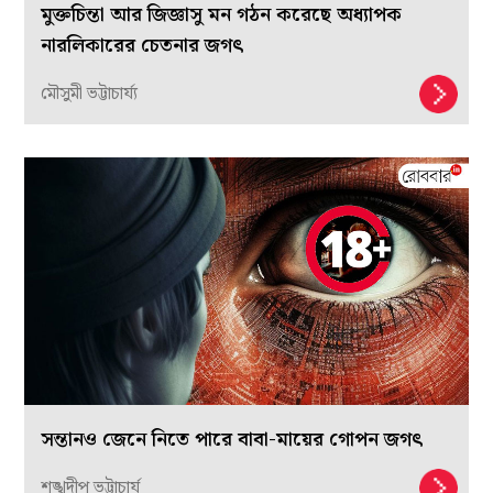
মুক্তচিন্তা আর জিজ্ঞাসু মন গঠন করেছে অধ্যাপক
নারলিকারের চেতনার জগৎ
মৌসুমী ভট্টাচার্য্য
সন্তানও জেনে নিতে পারে বাবা-মায়ের গোপন জগৎ
শঙ্খদীপ ভট্টাচার্য