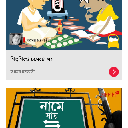
পিতৃপিণ্ডে টমেটো সস
স্বপ্নময় চক্রবর্তী