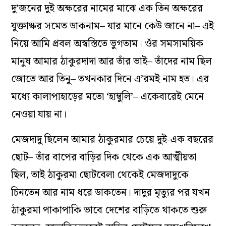
দু’জনের দুই অক্ষরের নামের মাঝে এক তিন অক্ষরের
যুক্তাক্ষর সমেত ডাকনাম– যার মানে কেউ জানে না– এই
নিয়ে আমি প্রবল অস্বস্তিতে ভুগতাম। ওঁর সমসাময়িক
মানুষ আমার ঠাকুরদাদা আর তাঁর ভাই– তাঁদের নাম ছিল
জোতে আর তিনু– তখনকার দিনে এ’রমই নাম হত। এর
মধ্যে কালাপাহাড়ের মতো ‘হাম্বুলি’– একেবারেই মেনে
নেওয়া যায় না।
মেজদাদু ছিলেন আমার ঠাকুরমার চেয়ে দুই-এক বছরের
ছোট– তাঁর বাপের বাড়ির দিক থেকে এক আত্মীয়তা
ছিল, তাই ঠাকুরমা ছোটবেলা থেকেই মেজদাদুকে
চিনতেন আর নাম ধরে ডাকতেন। দাদুর মৃত্যুর পর যখন
ঠাকুরমা পাকাপাকি ভাবে দেশের বাড়িতে থাকতে শুরু