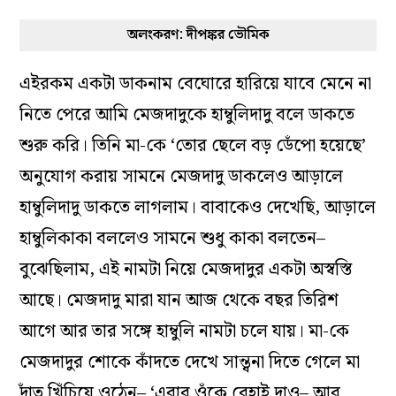
অলংকরণ: দীপঙ্কর ভৌমিক
এইরকম একটা ডাকনাম বেঘোরে হারিয়ে যাবে মেনে না
নিতে পেরে আমি মেজদাদুকে হাম্বুলিদাদু বলে ডাকতে
শুরু করি। তিনি মা-কে ‘তোর ছেলে বড় ডেঁপো হয়েছে’
অনুযোগ করায় সামনে মেজদাদু ডাকলেও আড়ালে
হাম্বুলিদাদু ডাকতে লাগলাম। বাবাকেও দেখেছি, আড়ালে
হাম্বুলিকাকা বললেও সামনে শুধু কাকা বলতেন–
বুঝেছিলাম, এই নামটা নিয়ে মেজদাদুর একটা অস্বস্তি
আছে। মেজদাদু মারা যান আজ থেকে বছর তিরিশ
আগে আর তার সঙ্গে হাম্বুলি নামটা চলে যায়। মা-কে
মেজদাদুর শোকে কাঁদতে দেখে সান্ত্বনা দিতে গেলে মা
দাঁত খিঁচিয়ে ওঠেন– ‘এবার ওঁকে রেহাই দাও– আর