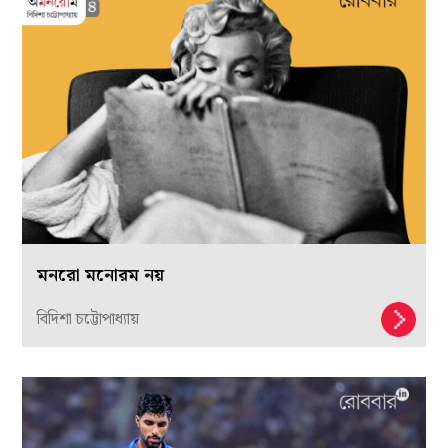
মনরো মনোরম নয়
বিদিশা চট্টোপাধ্যায়