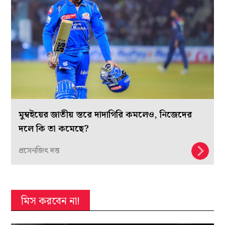
মুম্বইয়ের জাতীয় স্তরে দাদাগিরি কমলেও, নিজেদের
দলে কি তা কমেছে?
প্রসেনজিৎ দত্ত
মিস করবেন না!