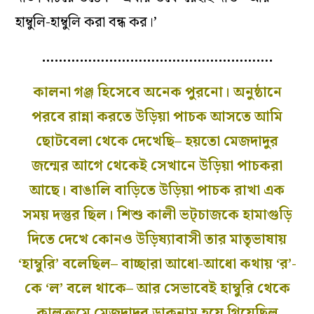
হাম্বুলি-হাম্বুলি করা বন্ধ কর।’
……………………………………………….
কালনা গঞ্জ হিসেবে অনেক পুরনো। অনুষ্ঠানে
পরবে রান্না করতে উড়িয়া পাচক আসতে আমি
ছোটবেলা থেকে দেখেছি– হয়তো মেজদাদুর
জন্মের আগে থেকেই সেখানে উড়িয়া পাচকরা
আছে। বাঙালি বাড়িতে উড়িয়া পাচক রাখা এক
সময় দস্তুর ছিল। শিশু কালী ভট্চাজকে হামাগুড়ি
দিতে দেখে কোনও উড়িষ্যাবাসী তার মাতৃভাষায়
‘হাম্বুরি’ বলেছিল– বাচ্ছারা আধো-আধো কথায় ‘র’-
কে ‘ল’ বলে থাকে– আর সেভাবেই হাম্বুরি থেকে
কালক্রমে মেজদাদুর ডাকনাম হয়ে গিয়েছিল