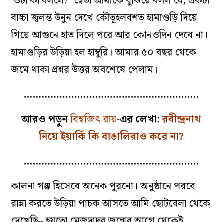
‘ওটা কী বললে?’ শ্বেতা আমাকে বুঝিয়ে বলল যে, একটা
বাচ্চা জ্বলন্ত উনুন দেখে কৌতূহলবশত হামাগুড়ি দিয়ে
গিয়ে আগুনে হাত দিলে পরে আর কোনওদিন দেবে না।
হামাগুড়ির উড়িয়া হল হাম্বুরি। আমার ৫০ বছর থেকে
জমে থাকা প্রশ্নর উত্তর অবশেষে পেলাম।
…………………………………………………..
আরও পড়ুন
বিশ্বজিৎ রায়
-এর লেখা:
রবীন্দ্রনাথ
নিয়ে ইয়ার্কি কি বাঙালিরাও করে না?
…………………………………………………..
কালনা গঞ্জ হিসেবে অনেক পুরনো। অনুষ্ঠানে পরবে
রান্না করতে উড়িয়া পাচক আসতে আমি ছোটবেলা থেকে
দেখেছি– হয়তো মেজদাদুর জন্মের আগে থেকেই