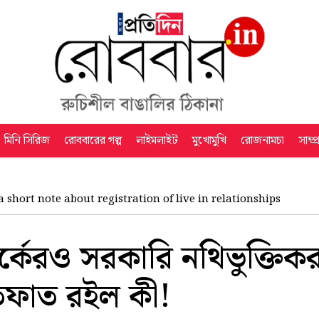
মিনি সিরিজ
রোববারের গল্প
লাইমলাইট
মুখোমুখি
রোজনামচা
সাম্প
a short note about registration of live in relationships
র্কেরও সরকারি নথিভুক্তিক
 তফাত রইল কী!