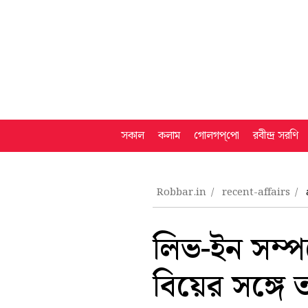
সকাল
কলাম
গোলগপ্‌পো
রবীন্দ্র সরণি
Robbar.in
recent-affairs
লিভ-ইন সম্প
বিয়ের সঙ্গে