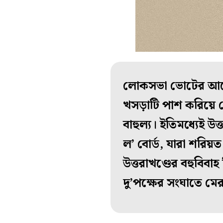
লোকসভা ভোটের আগে তড
খসড়াটি পাশ করিয়ে 
বাহুল্য। ইতিমধ্যেই উ
ল’ বোর্ড, যারা শরিয
উত্তরাখণ্ডের বহুবিবাহ
দু’পক্ষের সংঘাতে মেরু