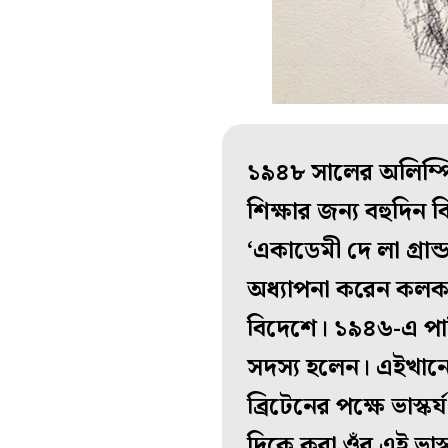
১৯৪৮ সালের অলিম্পিক
শিক্ষার জন্য বহুদিন
‘একাডেমী দে লা গ্র
অধ্যাপনা করেন কলকাত
বিদেশে। ১৯৪৬-এ পাড়ি
সদস্য হলেন। এইখানে 
ব্রিটেনের পক্ষে ভাস্ক
দিকে করা ওঁর এই ভাস্