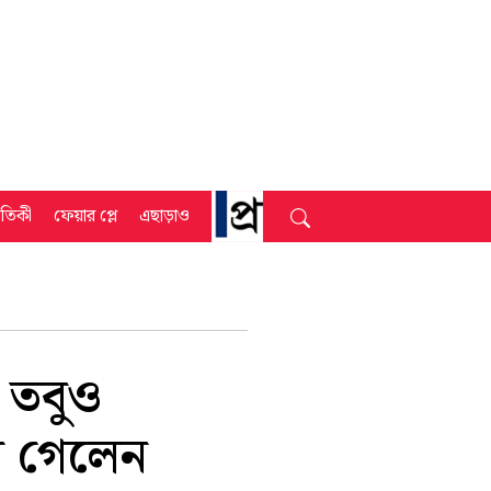
্রতিকী
ফেয়ার প্লে
এছাড়াও
 তবুও
য়ে গেলেন