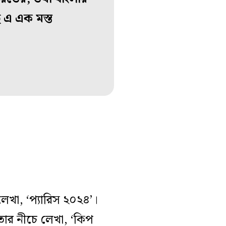
 এ এক মস্ত
খা, ‘প্যারিস ২০২৪’।
তার নীচে লেখা, ‘কিপ