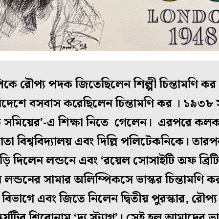
ে রৌপ্য পদক জিতেছিলেন শিল্পী চিন্তামণি কর ।
 বিদেশে বসবাস করেছিলেন চিন্তামণি কর । ১৯৩৮ স
ান্ড সমিয়ের’-এ শিক্ষা নিতে গেলেন। এরপরে কল
া বিশ্ববিদ্যালয় এবং দিল্লি পলিটেকনিকে। তার
 দিলেন লন্ডনে এবং ‘রয়েল সোসাইটি অফ ব্রিটিশ স
লন্ডনের সামার অলিম্পিকসে ভাস্কর চিন্তামণি ক
র্য বিভাগে এবং জিতে নিলেন দ্বিতীয় পুরস্কার, রৌ
কর্যটির শিরোনাম ‘দ্য স্ট্যাগ’। সেই হল আমাদের 