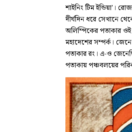
শাইনিং টিম ইন্ডিয়া’। 
দীর্ঘদিন ধরে সেখানে থেক
অলিম্পিকের পতাকার ওই প
মহাদেশের সম্পর্ক। জেন
পতাকার রং। এ-ও জেনেছি 
পতাকায় পঞ্চবলয়ের পরিক