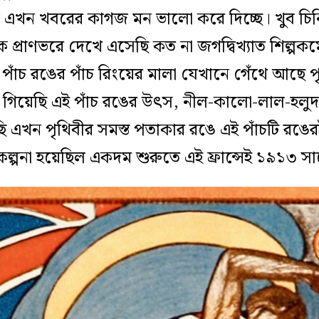
রোজ এখন খবরের কাগজ মন ভালো করে দিচ্ছে। খুব চিন
ে প্রাণভরে দেখে এসেছি কত না জগদ্বিখ্যাত শিল্পকর্
াঁচ রঙের পাঁচ রিংয়ের মালা যেখানে গেঁথে আছে পৃ
ে গিয়েছি এই পাঁচ রঙের উৎস, নীল-কালো-লাল-হলুদ
এখন পৃথিবীর সমস্ত পতাকার রঙে এই পাঁচটি রঙেরই 
ল্পনা হয়েছিল একদম শুরুতে এই ফ্রান্সেই ১৯১৩ স