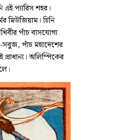
ি এই প্যারিস শহর।
মের মিউজিয়াম। চিনি
থিবীর পাঁচ বাসযোগ্য
-সবুজ, পাঁচ মহাদেশের
প্রাধান্য। অলিম্পিকের
ালে।