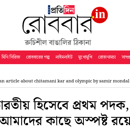
মিনি সিরিজ
রোববারের গল্প
লাইমলাইট
মুখোমুখি
রোজনামচা
সাম্প
an article about chitamani kar and olympic by samir mondal
ারতীয় হিসেবে প্রথম পদক,
র আমাদের কাছে অস্পষ্ট র