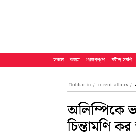
সকাল
কলাম
গোলগপ্‌পো
রবীন্দ্র সরণি
Robbar.in
recent-affairs
অলিম্পিকে ভ
চিন্তামণি ক