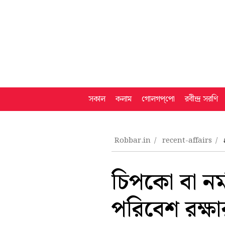
সকাল
কলাম
গোলগপ্‌পো
রবীন্দ্র সরণি
Robbar.in
recent-affairs
চিপকো বা নর্
পরিবেশ রক্ষ