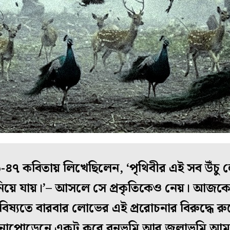
-৪৭ কবিতায় লিখেছিলেন, ‘পৃথিবীর এই সব উঁচু
নিয়ে যায়।’– আসলে সে প্রকৃতিকেও নেয়। আজ
্যতে বারবার লোভের এই প্ররোচনার বিরুদ্ধে রু
 টানাপোড়েনে একটু করে বনভূমি আর জলাভূমি আম