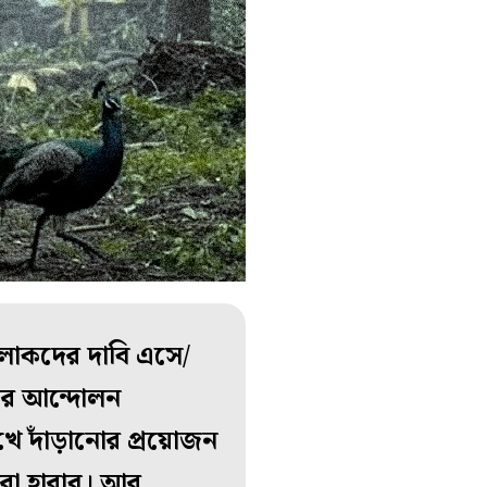
 লোকদের দাবি এসে/
কের আন্দোলন
খে দাঁড়ানোর প্রয়োজন
রা হারাব। আর