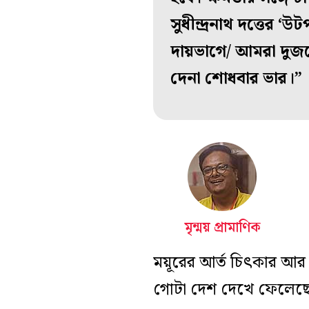
সুধীন্দ্রনাথ দত্তের 
দায়ভাগে/ আমরা দুজ
দেনা শোধবার ভার।”
মৃন্ময় প্রামাণিক
ময়ূরের আর্ত চিৎকার আর 
গোটা দেশ দেখে ফেলেছে।