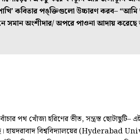
‘উটপাখি’ কবিতার পঙ্‌ক্তিগুলো উচ্চারণ করব– “আমি
নে সমান অংশীদার/ অপরে পাওনা আদায় করেছে
বাঁচার পথ খোঁজা হরিণের ভীত, সন্ত্রস্ত ছোটাছুটি–
 হায়দরাবাদ বিশ্ববিদ্যালয়ের (Hyderabad Unive