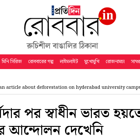
মিনি সিরিজ
রোববারের গল্প
লাইমলাইট
মুখোমুখি
রোজনামচা
সাম্প
an article about deforestation on hyderabad university campu
মদার পর স্বাধীন ভারত হয়
ার আন্দোলন দেখেনি