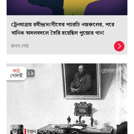
ট্রেনযাত্রায় রবীন্দ্রসংগীতের প্যারডি নজরুলের, পরে
খানিক অদলবদলে তৈরি হয়েছিল পুজোর গান!
মানস শেঠ