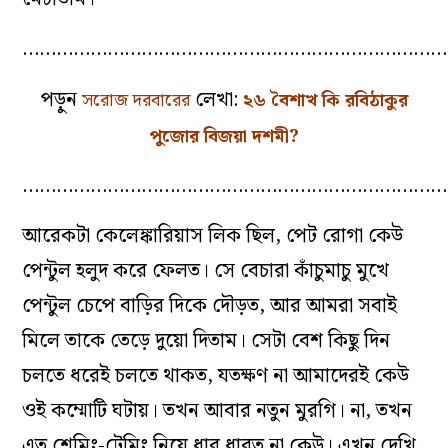
…………………………………………………………………
পড়ুন
লেখা:
সরোজ দরবারের
২৬ বৈশাখ কি রবিঠাকুর
পুজোর বিজয়া দশমী?
…………………………………………………………………
আরেকটা কেলেঙ্কারিয়াস লিক ছিল, পেট রোগা কেউ
পেন্টুল হলুদ করে ফেলত। সে বেচারা কাঁচুমাচু মুখে
পেন্টুল চেপে বাড়ির দিকে দৌড়ত, আর আমরা সবাই
মিলে তাকে তেড়ে দুয়ো দিতাম। সেটা বেশ কিছু দিন
চলতে ধরেই চলতে থাকত, যতক্ষণ না আমাদেরই কেউ
ওই কম্মোটি ঘটায়। তখন আবার নতুন মুরগি। না, তখন
এত শেমিং-টেমিং নিয়ে ধার ধারত না কেউ। এখন দেখি