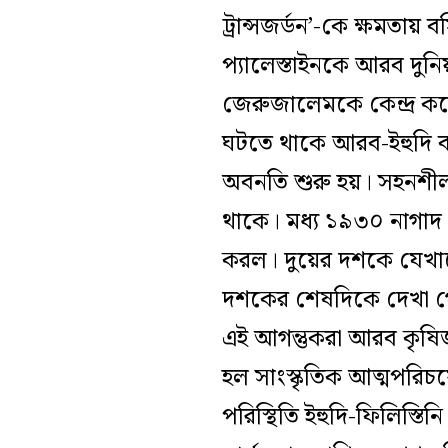
ট্রান্সজর্ডন’-কে ক্ষমতায় ব
প্যালেস্তাইনকে আরব দুনিয
জেরুজালেমকে কেন্দ্র ক
ঘটতে থাকে আরব-ইহুদি বাস
অবনতি শুরু হয়। সহনশীলত
থাকে। মধ্য ১৯৩০ নাগাদ প্
করল। দুয়ের দশকে যেখান
দশকের শেষদিকে দেখা গে
এই আগন্তুকরা আরব কৃষিজ
হল সাংস্কৃতিক আত্মপরিচ
পরিস্থিতি ইহুদি-ফিলিস্তিন