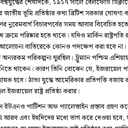
রথম বিশ্বযুদ্ধের শেষদিকে, ১৯১৭ সালে বেলফোর্ড ডিক
ের জাতীয় ভূমি প্রতিষ্ঠার কথা ব্রিটিশ সরকার ঘোষণা 
দ্ধের পর নুরেমবার্গ বিচারপর্বের সময় আবার বিবেচিত হত
র পথ ক্রমে পরিষ্কার হতে থাকে। যদিও মার্কিন রাষ্ট্র
ে আলোচনা ব্যতিরেকে কোনও পদক্ষেপ করা হবে না। পর
 অন্যরকম পরিকল্পনা ঘুরছিল। ট্রুম্যান পশ্চিম এশিয়ায় 
 নিতে থাকেন। কারণ তিনি বোঝেন যে, ইজরায়েল পশ
়ক হবে। ঠান্ডা যুদ্ধে আমেরিকার প্রতিপত্তি বজায় র
ল ইজরায়েল রাষ্ট্র প্রতিষ্ঠা করার।
উএনও পার্টিশন অফ প্যালেস্তাইন প্রস্তাব গ্রহণ করে 
ূমি আরব এবং ইহুদিদের মধ্যে ভাগ করে দেওয়া হবে, যাত