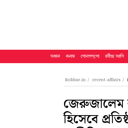
সকাল
কলাম
গোলগপ্‌পো
রবীন্দ্র সরণি
Robbar.in
recent-affairs
জেরুজালেম রয
হিসেবে প্রতি