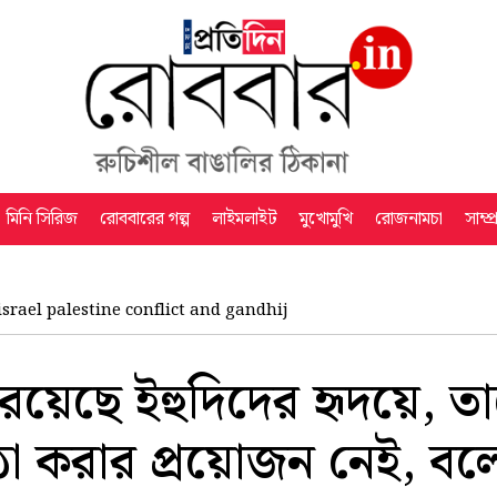
মিনি সিরিজ
রোববারের গল্প
লাইমলাইট
মুখোমুখি
রোজনামচা
সাম্প
israel palestine conflict and gandhij
়েছে ইহুদিদের হৃদয়ে, তাকে 
ষ্ঠা করার প্রয়োজন নেই, ব