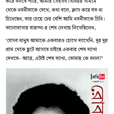
করে বলতে পারি, আমার সেইসব সিনিয়র সামনে
থেকে নবনীতাকে দেখে, কথা বলে, ক্লাস করে যত না
চিনেছেন, তার চেয়ে ঢের বেশি আমি নবনীতাকে চিনি।
ভালোবাসার বারান্দা-র শেষ লেখায় লিখেছিলেন,
‘যেসব মানুষ আমাকে একবারও চোখে দ্যাখেনি, দূর দূর
গ্রাম থেকে ছুটে আসতে চাইছে একবার শেষ দ্যাখা
দেখতে– আরে, এটাই শেষ দ্যাখা, তোমায় কে বলল?’