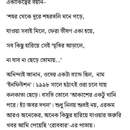
একাকিত্বের বয়ান–
‘শহর থেকে দূরে শহরতলি মনে পড়ে,
যাওয়া সবাই মিলে, ফেরা ভীষণ একা হয়ে,
সব কিছু হারিয়ে সেই স্মৃতির আড়ালে,
না যাব না ছেড়ে তোমায়…’
অনিন্দ্যই জানান, ওদের একটা ব্যান্ড ছিল, নাম
‘ইনফিউশন’। ১৯৯৮ সালে হঠাৎই ওরা চলে যায়
কলকাতা ছেড়ে। বসতি তোলে ‘আকাশের একটু খানি
পরে। হ্যাঁ জবর দখল’। শুধু নিলয় শুভ্রই নয়, এরকম
আরও অনেকের, অনেক কিছুর হারিয়ে যাওয়ার জরুরি
খবর আমি পেয়েছি ‘রোববার’-এর পাতায়।