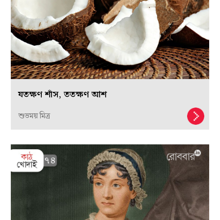
যতক্ষণ শাঁস, ততক্ষণ আশ
শুভময় মিত্র