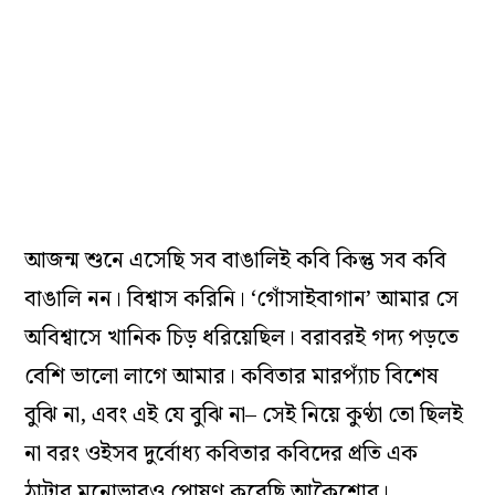
আজন্ম শুনে এসেছি সব বাঙালিই কবি কিন্তু সব কবি
বাঙালি নন। বিশ্বাস করিনি। ‘গোঁসাইবাগান’ আমার সে
অবিশ্বাসে খানিক চিড় ধরিয়েছিল। বরাবরই গদ্য পড়তে
বেশি ভালো লাগে আমার। কবিতার মারপ্যাঁচ বিশেষ
বুঝি না, এবং এই যে বুঝি না– সেই নিয়ে কুণ্ঠা তো ছিলই
না বরং ওইসব দুর্বোধ্য কবিতার কবিদের প্রতি এক
ঠাট্টার মনোভাবও পোষণ করেছি আকৈশোর।