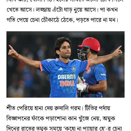
খেতে আসে। লজ্জায় এঁটো ঘাড় নুয়ে আসে। পা কখন
গতি পেয়ে চেনা চৌকাঠে ঠেকে, পড়তে পারে না মন।
শীত পেরিয়ে হানা দেয় রুদালি গরম। টিভির পর্দায়
বিজ্ঞাপনের ফাঁকে পড়াশোনা কান খুঁজে নেয়, অমুক
দিনের রাতের তমুক সময়ে ‘কহো না প্যায়ার হে’-র চেনা