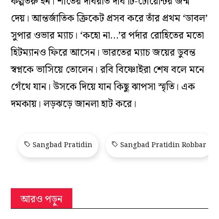
কল্পতরু হন। শীতের দীর্ঘরাত দীর্ঘ টি-টোয়েন্টির জন্ম
দেয়। আন্তর্জাতিক ক্রিকেট প্রসব করে তাঁর প্রথম ‘ডাবল’
সুপার ওভার ম্যাচ। ‘কহো না…’র পর্দার রোহিতের মতো
হিটম্যান‌ও ফিরে আসেন। ভারতের ম্যাচ জয়ের ডুবন্ত
স্বপ্নকে ভাসিয়ে তোলেন। রবি বিষ্ণোইরা শেষ বলে মনে
গেঁথে যান। উসকে দিয়ে যান কিছু ঝাপসা স্মৃতি। এক
দমকায়। লড়ঝড়ে জানলা হাট করে।
Sangbad Pratidin
Sangbad Pratidin Robbar
আরও পড়ুন