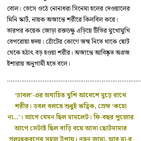
বোল। ভেসে ওঠে নোনাধরা সিনেমা হলের দেওয়ালের
মিনি স্কার্ট, নায়ক অজান্তে শরীরে কিলবিল করে।
তারপর কয়েক জোড়া রক্তচক্ষু এড়িয়ে টিভির মুখোমুখি
বেপরোয়া হৃদয়। ঠোঁটের কোণে জন্ম নিতে থাকে ছোট
থেকে হঠাৎ বড় হ‌ওয়া শরীর। অজান্তে আবিষ্কৃত অগ্রজ
ইশারায় অনুগামী হতে বলে।
…………………………………………………………………
‘ডাবল’-এর অযাচিত খুশি আবেশে মুড়ে রাখে
শরীর। ডবল বলতে শুধুই ঋত্বিক, স্রেফ ‘কহো
না…’। আগে যেমন ছিল মামলেট। ফি-বছর পুজোর
আগে সেটাই ছিল বাড়ি বয়ে আসা ছোটমামার
গলঃধকরণের সহজ উপায়। নতুন জামা, আর মা-র