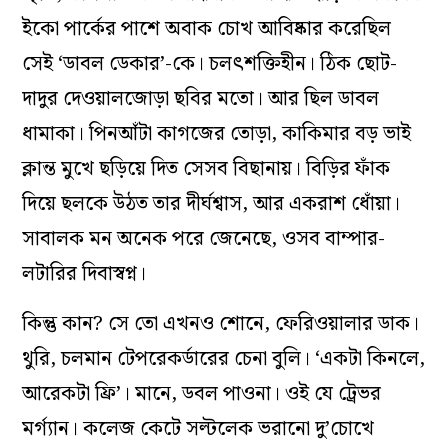
ইকো পার্কের পাশে অবাক চোখ আবিষ্কার করেছিল
সেই ‘ডাবল ডেকার’-কে। চল‌ৎশক্তিহীন। ঠিক ছোট-
দাদুর দেওয়ালজোড়া ছবির মতো। আর ছিল ডাবল
ধামাকা। পিন‌আঁটা কাগজের তোড়া, কাকিমার বড় ভাই
ক্লান্ত মুখে ছড়িয়ে দিত সেসব বিছানায়। বিড়ির ফাঁক
দিয়ে ছলকে উঠত তার দীর্ঘশ্বাস, আর একরাশ ধোঁয়া।
সাবালক মন অনেক পরে জেনেছে, ওসব বাম্পার-
লটারির দিবাস্বপ্ন।
কিন্তু কান? সে তো এখন‌ও শোনে, ফেরিওয়ালার ডাক।
থুরি, চলমান টেপরেকর্ডারের চেনা বুলি। ‘একটা কিনলে,
আরেকটা ফ্রি’। মানে, ডবল পাওনা। ওই যে ট্রেভর
মর্গ্যান। কলেজ কেটে সল্টলেক ভরানো দু’চোখে