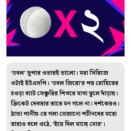
‘ডবল’ সুপার ওভার‌ই ভালো। মরা সিরিজে
ওটাই ইউএসপি‌। ‘ডবল জিরো’র পর রোহিতের
চ‌ওড়া ব্যাট সেঞ্চুরির শিখরে মাথা তুলে দাঁড়ায়।
ক্রিকেট দেবতার তাতে মন গলে না। দর্শকে‌র‌ও।
ঠান্ডা পানীয়-তে গলা ভেজানো শচীনদের মতো
তারা‌ও বলে ওঠে, ‘ইয়ে দিল মাঙ্গে মোর’।