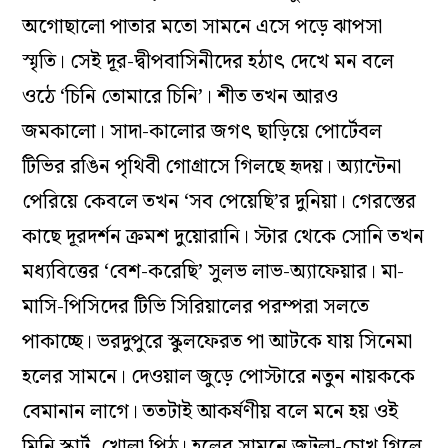
অগোছালো পাতার মতো সামনে এসে পড়ে ঝাপসা
স্মৃতি। সেই দূর-দ্বীপবাসিনীদের হঠাৎ দেখে মন বলে
ওঠে ‘চিনি তোমারে চিনি’। শীত তখন আর‌ও
জমকালো। সাদা-কালোর জগৎ ছাড়িয়ে পোর্টেবল
টিভির রঙিন পৃথিবী গোগ্রাসে গিলছে হৃদয়। অ্যান্টেনা
পেরিয়ে কেবলে তখন ‘সব পেয়েছি’র দুনিয়া। গেরস্তের
কাছে দূরদর্শন ক্রমশ দুয়োরানি। স্টার থেকে সোনি তখন
মধ্যবিত্তের ‘বেশ-করেছি’ সুলভ লাভ-অ্যাফেয়ার। মা-
মাসি-পিসিদের টিভি সিরিয়ালের পরম্পরা সলতে
পাকাচ্ছে। ভরদুপুরে স্কুলফেরত পা আটকে যায় সিনেমা
হলের সামনে। দেওয়াল জুড়ে পোস্টারে নতুন নায়ককে
বেমানান লাগে। ততটাই আকর্ষণীয় বলে মনে হয় ওই
মিনি স্কার্ট, খোলা পিঠ। হলের সামনে জটলা-চোখ গিলে