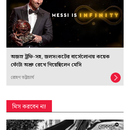
অজস্র ট্রফি-সহ, জলসংকটের বার্সেলোনায় কয়েক
ফোঁটা অশ্রু রেখে গিয়েছিলেন মেসি
রোহণ ভট্টাচার্য
মিস করবেন না!