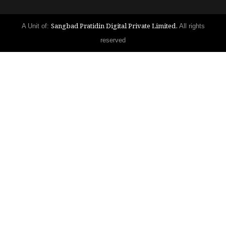
Sangbad Pratidin Digital Private Limited.
A Unit of:
All rights
reserved