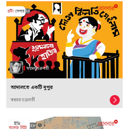
আদালতে একটি দুপুর
স্বপ্নময় চক্রবর্তী