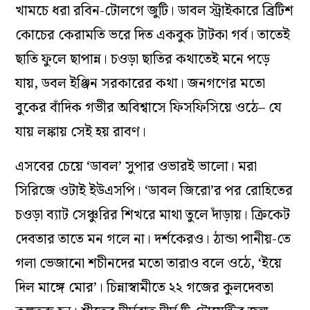
খামচে ধরা রবিন-টোলগে জুটি। ডাবল স্ট্রাইকারে ব্রিটিশ
কোচের কেরামতি ভরে দিত একবুক টাটকা গর্ব। তাতেই
ছাতি ফুলে ছাপান্ন। চ‌ওড়া ছাতির কথাতেই মনে পড়ে
যায়, ডবল ইঞ্জিন সরকারের কথা। জনগণের মতো
বুকের বাঁদিক গভীর অবিশ্বাসে ফিসফিসিয়ে ওঠে– যে
যায় লঙ্কায় সেই হয় রাবণ।
এসবের চেয়ে ‘ডাবল’ সুপার ওভার‌ই ভালো। মরা
সিরিজে ওটাই ইউএসপি‌। ‘ডাবল জিরো’র পর রোহিতের
চ‌ওড়া ব্যাট সেঞ্চুরির শিখরে মাথা তুলে দাঁড়ায়। ক্রিকেট
দেবতার তাতে মন গলে না। দর্শকে‌র‌ও। ঠান্ডা পানীয়-তে
গলা ভেজানো শচীনদের মতো তারা‌ও বলে ওঠে, ‘ইয়ে
দিল মাঙ্গে মোর’। চিন্নাস্বামীতে ২২ গজের কুলদেবতা