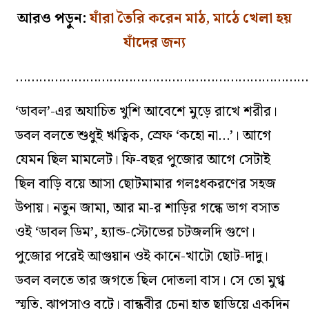
আরও পড়ুন:
যাঁরা তৈরি করেন মাঠ, মাঠে খেলা হয়
যাঁদের জন্য
…………………………………………………………………
‘ডাবল’-এর অযাচিত খুশি আবেশে মুড়ে রাখে শরীর।
ডবল বলতে শুধুই ঋত্বিক, স্রেফ ‘কহো না…’। আগে
যেমন ছিল মামলেট। ফি-বছর পুজোর আগে সেটাই
ছিল বাড়ি বয়ে আসা ছোটমামার গলঃধকরণের সহজ
উপায়। নতুন জামা, আর মা-র শাড়ির গন্ধে ভাগ বসাত
ওই ‘ডাবল ডিম’, হ্যান্ড-স্টোভের চটজলদি গুণে।
পুজোর পরেই আগুয়ান ওই কানে-খাটো ছোট-দাদু।
ডবল বলতে তার জগতে ছিল দোতলা বাস। সে তো মুগ্ধ
স্মৃতি, ঝাপসাও বটে। বান্ধবীর চেনা হাত ছাড়িয়ে একদিন