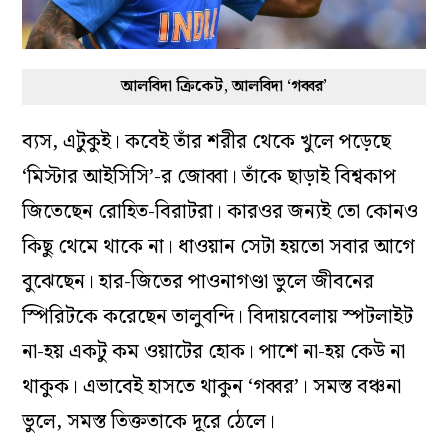
আলবিদা ক্রিকেট, আলবিদা ‘গব্বর’
ব্যস, এটুকুই। কবেই তাঁর শরীর থেকে খুলে পড়েছে
‘মিস্টার আইসিসি’-র জোব্বা। তাঁকে ছাড়াই বিশ্বকাপ
জিতেছেন রোহিত-বিরাটরা। কারওর জন্যই তো কোনও
কিছু থেমে থাকে না। ধাওয়ান সেটা হয়তো সবার আগে
বুঝেছেন। হার-জিতের পাওনাগণ্ডা ভুলে জীবনের
স্পিরিটকে করেছেন তালুবন্দি। বিদায়বেলায় স্পটলাইট
না-হয় একটু কম ওয়াটের হোক। পাশে না-হয় কেউ না
থাকুক। এভাবেই হাসতে থাকুন ‘গব্বর’। সমস্ত বঞ্চনা
ভুলে, সমস্ত তিক্ততাকে দূরে ঠেলে।