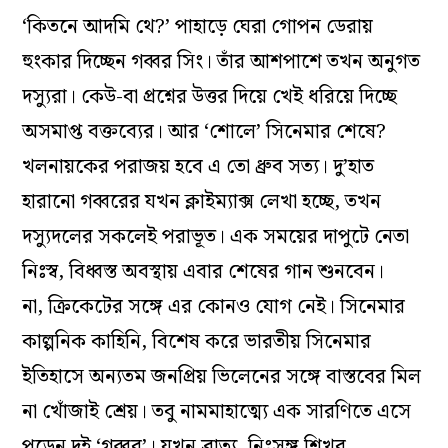
‘কিতনে আদমি থে?’ পাহাড়ে ঘেরা গোপন ডেরায়
হুংকার দিচ্ছেন গব্বর সিং। তাঁর আশপাশে তখন অনুগত
দস্যুরা। কেউ-বা প্রশ্নের উত্তর দিয়ে খেই ধরিয়ে দিচ্ছে
অসমাপ্ত বক্তব্যের। আর ‘শোলে’ সিনেমার শেষে?
খলনায়কের পরাজয় হবে এ তো ধ্রুব সত্য। দু’হাত
হারানো গব্বরের যখন ক্লাইম্যাক্স লেখা হচ্ছে, তখন
দস্যুদলের সকলেই পরাভূত। এক সময়ের দাপুটে নেতা
নিঃস্ব, বিধ্বস্ত অবস্থায় এবার শেষের গান শুনবেন।
না, ক্রিকেটের সঙ্গে এর কোনও যোগ নেই। সিনেমার
কাল্পনিক কাহিনি, বিশেষ করে ভারতীয় সিনেমার
ইতিহাসে অন্যতম জনপ্রিয় ভিলেনের সঙ্গে বাস্তবের মিল
না খোঁজাই শ্রেয়। তবু নামমাহাত্ম্যে এক সারণিতে এসে
পড়েন দুই ‘গব্বর’। যখন ব্রাত্য, নিঃসঙ্গ শিখর