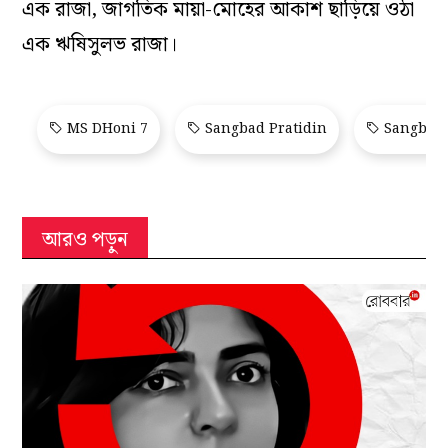
এক রাজা, জাগতিক মায়া-মোহের আকাশ ছাড়িয়ে ওঠা
এক ঋষিসুলভ রাজা।
MS DHoni 7
Sangbad Pratidin
Sangbad 
আরও পড়ুন