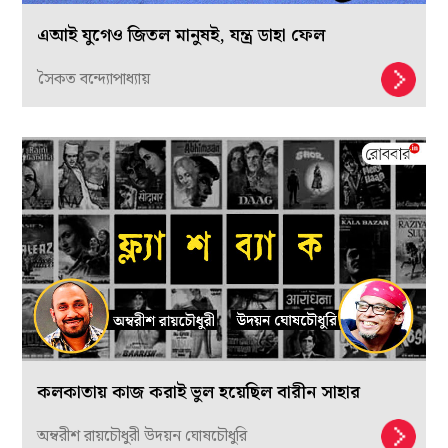
এআই যুগেও জিতল মানুষই, যন্ত্র ডাহা ফেল
সৈকত বন্দ্যোপাধ্যায়
কলকাতায় কাজ করাই ভুল হয়েছিল বারীন সাহার
অম্বরীশ রায়চৌধুরী উদয়ন ঘোষচৌধুরি