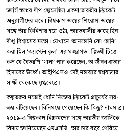
ক্রিকেটবিশ্বে ধোনির ৭ নম্বর জার্সি তার‌ই সমতুল্য। যে
জার্সি স্বপ্নের দীপ জ্বেলেছিল একদা ভারতীয় ক্রিকেট
অনুরাগীদের মনে। বিশ্বকাপ জয়ের শিরোপা জয়ের
সঙ্গে তাঁর ফিনিশার হয়ে ওঠা, ভারতবাসীর কাছে ছিল
দীপ্ত বিশ্বাসের মতো। যেখানে ‘আনহোনি কো হোনি’
করা ছিল ‘ক্যাপ্টেন কুল’-এর মজ্জাগত। স্থিতধী চিত্তে
কত যে বৈতরণি ‘থালা’ পার করেছেন, তা জীবনখাতার
হিসাবের ঊর্ধ্বে। আইপিএল‌ও সেই মহাত্মার স্বপ্নযাত্রার
সাক্ষী থেকেছে মুগ্ধনেত্রে।
কল্পতরুর মতোই ধোনি নিজের ক্রিকেট প্রাচুর্যের লয়-
ক্ষয় ঘটিয়েছেন। বিনিময়ে পেয়েছেন কি কিছু? নামমাত্র।
২০১৯-এ বিশ্বকাপ নিষ্ক্রমণের সঙ্গে ভারতীয় জার্সিকে
বিদায় জানিয়েছেন এম‌এসডি। তার চার বছর পেরিয়ে