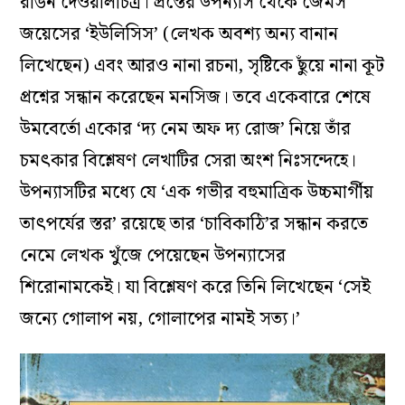
রঙিন দেওয়ালচিত্র। প্রস্তের উপন্যাস থেকে জেমস
জয়েসের ‘ইউলিসিস’ (লেখক অবশ্য অন্য বানান
লিখেছেন) এবং আরও নানা রচনা, সৃষ্টিকে ছুঁয়ে নানা কূট
প্রশ্নের সন্ধান করেছেন মনসিজ। তবে একেবারে শেষে
উমবের্তো একোর ‘দ্য নেম অফ দ্য রোজ’ নিয়ে তাঁর
চমৎকার বিশ্লেষণ লেখাটির সেরা অংশ নিঃসন্দেহে।
উপন্যাসটির মধ্যে যে ‘এক গভীর বহুমাত্রিক উচ্চমার্গীয়
তাৎপর্যের স্তর’ রয়েছে তার ‘চাবিকাঠি’র সন্ধান করতে
নেমে লেখক খুঁজে পেয়েছেন উপন্যাসের
শিরোনামকেই। যা বিশ্লেষণ করে তিনি লিখেছেন ‘সেই
জন্যে গোলাপ নয়, গোলাপের নামই সত্য।’