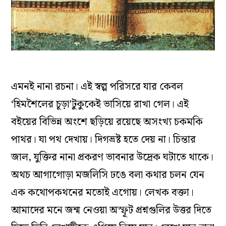
এমনই নানা রচনা। এই স্বল্প পরিসরে যার কেবল
‘হিমশৈলের চূড়া’টুকুকেই ভাসিয়ে রাখা গেল। এই
বইয়ের বিভিন্ন অংশে ছড়িয়ে রয়েছে অসংখ্য চকমকি
পাথর। যা পথ দেখায়। দিগভ্রষ্ট হতে দেয় না। চিন্তার
জাল, যুক্তির নানা প্রকরণ ভাবনার উদ্রেক ঘটাতে থাকে।
অথচ আগাগোড়া মজলিসি ঢঙে বলা কথার চলন যেন
এক কথোপকথনের মতোই এগোয়। লেখক বক্তা।
আমাদের মনে জন্ম নেওয়া অস্ফূট প্রশ্নগুলির উত্তর দিতে