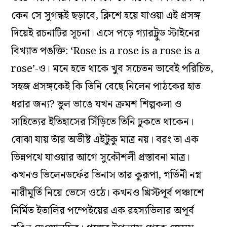
কেন সে সুগন্ধই ছড়াবে, ক্লিশে হয়ে যাওয়া এই প্রসঙ্গ
দিয়েই রচনাটির সূচনা। এসে পড়ে গ্যারট্রুড স্টাইনের
বিখ্যাত পঙক্তি: ‘Rose is a rose is a rose is a
rose’-ও। মনে হতে থাকে খুব সচেতন ভাবেই পরিচিত,
সহজ প্রসঙ্গকেই কি তিনি বেছে নিলেন পাঠকের হাত
ধরার জন্য? ভুল ভাঙে যখন ক্রমশ শিল্পকলা ও
সাহিত্যের ইতিহাসের সিঁড়িতে তিনি ঢুকতে থাকেন।
বোঝা যায় তাঁর অভীষ্ট এইটুকু মাত্র নয়। বরং তা এক
ভিন্নপথে যাওয়ার আগে সুকৌশলী প্রস্তাবনা মাত্র।
কখনও ভিলেনডর্ফের ভিনাস তার কুরূপা, গর্ভিনী নগ্ন
নারীমূর্তি নিয়ে ভেসে ওঠে। কখনও খ্রিস্টপূর্ব পঞ্চাশে
নির্মিত ইতালির পম্পেইয়ের এক রহস্যভিলার অপূর্ব