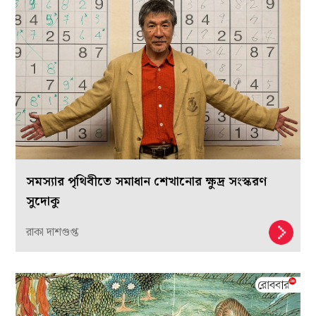
সমস্যার পৃথিবীতে সমাধান শেখানোর ক্ষুদ্র সংস্করণ
সুদোকু
রাকা দাশগুপ্ত