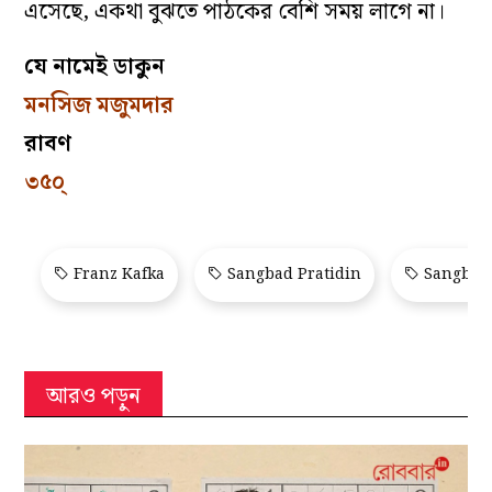
এসেছে, একথা বুঝতে পাঠকের বেশি সময় লাগে না।
যে নামেই ডাকুন
মনসিজ মজুমদার
রাবণ
৩৫০্‌
Franz Kafka
Sangbad Pratidin
Sangbad 
আরও পড়ুন