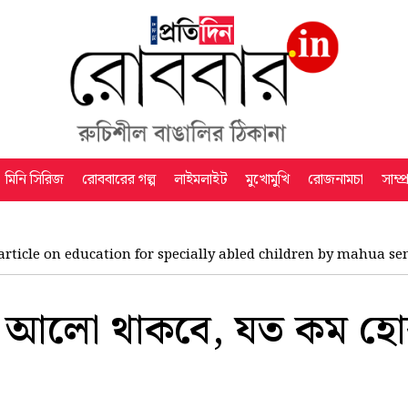
মিনি সিরিজ
রোববারের গল্প
লাইমলাইট
মুখোমুখি
রোজনামচা
সাম্প
article on education for specially abled children by mahua
আলো থাকবে, যত কম হো