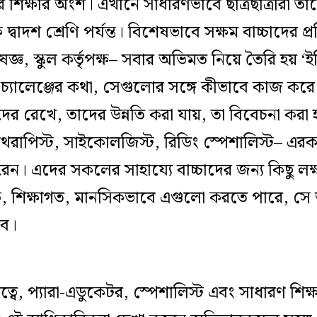
ুলের শিক্ষার অংশ। এখানে সাধারণভাবে ছাত্রছাত্রীরা
 দ্বাদশ শ্রেণি পর্যন্ত। বিশেষভাবে সক্ষম বাচ্চাদের প্
জ্ঞ, স্কুল কর্তৃপক্ষ– সবার অভিমত নিয়ে তৈরি হয় ‘
চার চ্যালেঞ্জের কথা, সেগুলোর সঙ্গে কীভাবে কাজ করে
রীদের রেখে, তাদের উন্নতি করা যায়, তা বিবেচনা করা
থেরাপিস্ট, সাইকোলজিস্ট, রিডিং স্পেশালিস্ট– এ
ন। এদের সকলের সাহায্যে বাচ্চাদের জন্য কিছু লক্ষ্য 
িক, শিক্ষাগত, মানসিকভাবে এগুলো করতে পারে, সে 
বে।
বে, প্যারা-এডুকেটর, স্পেশালিস্ট এবং সাধারণ শিক্ষক