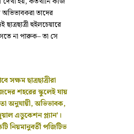
। দেখা হয়, কতখানি কাজ
ময়ে অভিভাবকরা তাদের
াত্রছাত্রী হুইলচেয়ারে
সতে না পারুক– তা সে
সক্ষম ছাত্রছাত্রীরা
জেদের শহরের স্কুলেই যায়
্ধকতা অনুযায়ী, অভিভাবক,
ুয়াল এডুকেশন প্ল্যান’।
টি নিয়মানুবর্তী পজিটিভ