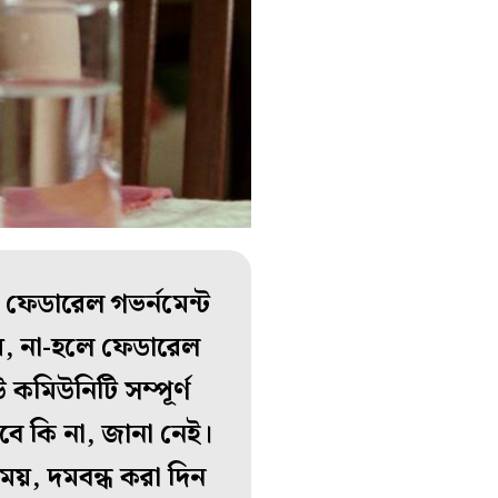
য়, ফেডারেল গভর্নমেন্ট
র, না-হলে ফেডারেল
উ কমিউনিটি সম্পূর্ণ
বে কি না, জানা নেই।
াময়, দমবন্ধ করা দিন